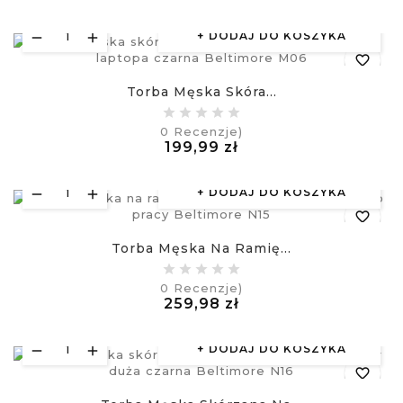
£
DODAJ DO KOSZYKA
favorite_border
Torba Męska Skóra...
equalizer
0
Recenzje)
Cena
199,99 zł
visibility
£
DODAJ DO KOSZYKA
favorite_border
Torba Męska Na Ramię...
equalizer
0
Recenzje)
Cena
259,98 zł
visibility
£
DODAJ DO KOSZYKA
favorite_border