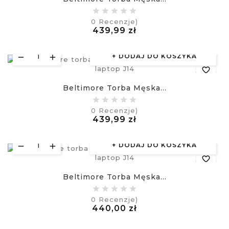
equalizer
0
Recenzje)
Cena
439,99 zł
visibility
£
DODAJ DO KOSZYKA
favorite_border
Beltimore Torba Męska...
equalizer
0
Recenzje)
Cena
439,99 zł
visibility
£
DODAJ DO KOSZYKA
favorite_border
Beltimore Torba Męska...
equalizer
0
Recenzje)
Cena
440,00 zł
visibility
£
DODAJ DO KOSZYKA