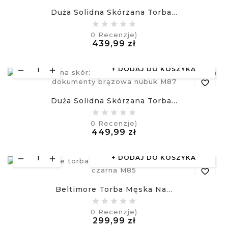
Duża Solidna Skórzana Torba...
equalizer
0
Recenzje)
Cena
439,99 zł
visibility
£
DODAJ DO KOSZYKA
favorite_border
Duża Solidna Skórzana Torba...
equalizer
0
Recenzje)
Cena
449,99 zł
visibility
£
DODAJ DO KOSZYKA
favorite_border
Beltimore Torba Męska Na...
equalizer
0
Recenzje)
Cena
299,99 zł
visibility