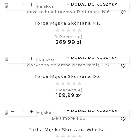
DODAJ DO KOSZYKA
favorite_border
Torba Męska Skórzana Na...
equalizer
0
Recenzje)
Cena
269,99 zł
visibility
£
DODAJ DO KOSZYKA
favorite_border
Torba Męska Skórzana Do...
equalizer
0
Recenzje)
Cena
189,99 zł
visibility
£
DODAJ DO KOSZYKA
favorite_border
Torba Męska Skórzana Włoska...
equalizer