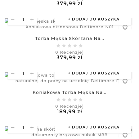
Cena
379,99 zł
visibility
£
DODAJ DO KOSZYKA
favorite_border
Torba Męska Skórzana Na...
equalizer
0
Recenzje)
Cena
379,99 zł
visibility
£
DODAJ DO KOSZYKA
favorite_border
Koniakowa Torba Męska Na...
equalizer
0
Recenzje)
Cena
189,99 zł
visibility
£
DODAJ DO KOSZYKA
favorite_border