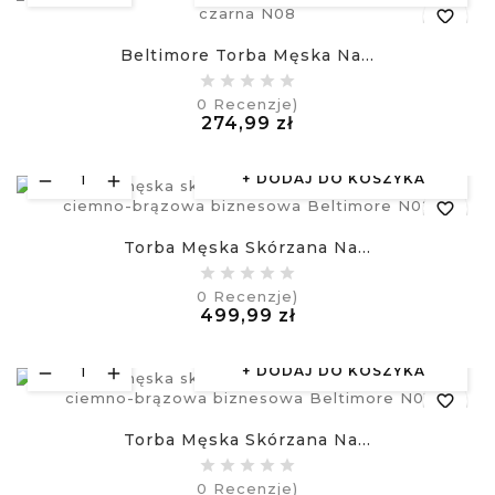
favorite_border
Beltimore Torba Męska Na...
equalizer
0
Recenzje)
Cena
274,99 zł
visibility
£
DODAJ DO KOSZYKA
favorite_border
Torba Męska Skórzana Na...
equalizer
0
Recenzje)
Cena
499,99 zł
visibility
£
DODAJ DO KOSZYKA
favorite_border
Torba Męska Skórzana Na...
equalizer
0
Recenzje)