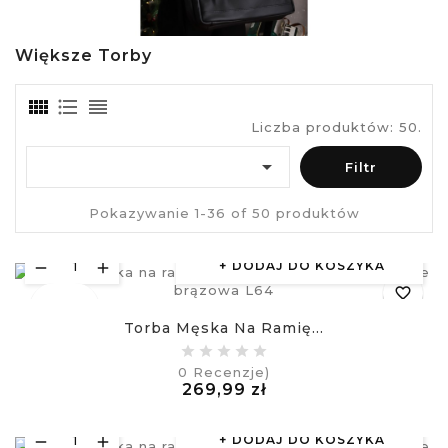
Większe Torby
Liczba produktów: 50.

Filtr
Pokazywanie 1-36 of 50 produktów
DODAJ DO KOSZYKA
favorite_border
Nowy
Torba Męska Na Ramię...
equalizer
0
Recenzje)
Cena
269,99 zł
visibility
£
DODAJ DO KOSZYKA