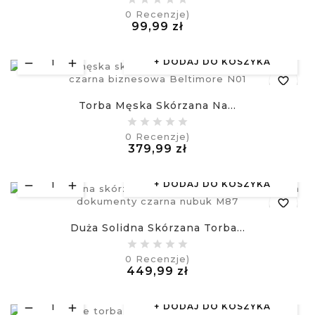
0
Recenzje)
Cena
99,99 zł
visibility
£
DODAJ DO KOSZYKA
favorite_border
Torba Męska Skórzana Na...
equalizer
0
Recenzje)
Cena
379,99 zł
visibility
£
DODAJ DO KOSZYKA
favorite_border
Duża Solidna Skórzana Torba...
equalizer
0
Recenzje)
Cena
449,99 zł
visibility
£
DODAJ DO KOSZYKA