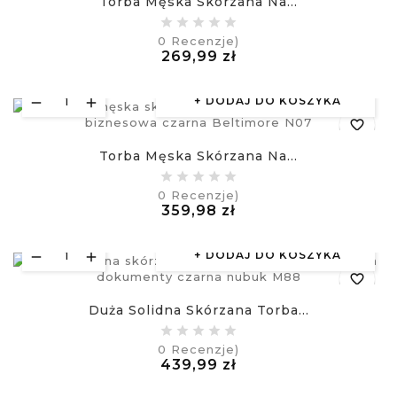
Torba Męska Skórzana Na...
equalizer
0
Recenzje)
Cena
269,99 zł
visibility
£
DODAJ DO KOSZYKA
favorite_border
Torba Męska Skórzana Na...
equalizer
0
Recenzje)
Cena
359,98 zł
visibility
£
DODAJ DO KOSZYKA
favorite_border
Duża Solidna Skórzana Torba...
equalizer
0
Recenzje)
Cena
439,99 zł
visibility
£