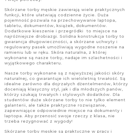
Skórzane torby męskie
zawierają wiele praktycznych
funkcji, które ułatwiają codzienne życie. Duża
pojemność pozwala na przechowywanie laptopa,
tabletu, dokumentów, książek, dokumentów.
Dodatkowe kieszenie i przegródki
to miejsce na
najróżniejsze drobiazgi. Solidna konstrukcja
torby
to
gwarancja długowieczności, a skórzane uchwyty i
regulowany pasek umożliwiają wygodne noszenie na
ramieniu lub w ręku. Skóra naturalna, z której
wykonane są nasze torby, nadaje im szlachetności i
wyjątkowego charakteru.
Nasze
torby
wykonane są z najwyższej jakości skóry
naturalnej, co gwarantuje ich wieloletnią trwałość. Są
idealne zarówno dla dojrzałych dżentelmenów, którzy
doceniają klasyczny styl, jak i dla młodszych panów,
którzy szukają trwałych i stylowych dodatków. Dla
studentów
duże skórzane torby
to nie tylko element
galanterii, ale także praktyczne rozwiązanie,
zapewniające odpowiednie miejsce na dokumenty i
laptopa. Aby przenosić swoje rzeczy z klasa, nie
trzeba rezygnować z wygody!
Skórzane torby męskie
są praktyczne w pracy i