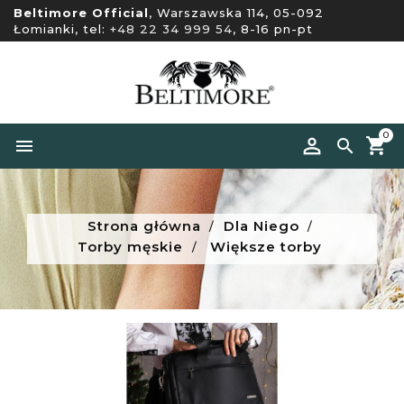
Beltimore Official
, Warszawska 114, 05-092
Łomianki, tel:
+48 22 34 999 54
, 8-16 pn-pt
0


Strona główna
Dla Niego
Torby męskie
Większe torby