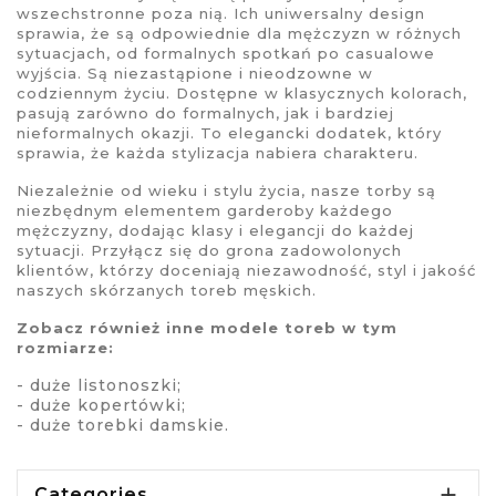
wszechstronne poza nią. Ich uniwersalny design
sprawia, że są odpowiednie dla mężczyzn w różnych
sytuacjach, od formalnych spotkań po casualowe
wyjścia. Są niezastąpione i nieodzowne w
codziennym życiu. Dostępne w klasycznych kolorach,
pasują zarówno do formalnych, jak i bardziej
nieformalnych okazji. To elegancki dodatek, który
sprawia, że każda stylizacja nabiera charakteru.
Niezależnie od wieku i stylu życia, nasze
torby
są
niezbędnym elementem garderoby każdego
mężczyzny, dodając klasy i elegancji do każdej
sytuacji. Przyłącz się do grona zadowolonych
klientów, którzy doceniają niezawodność, styl i jakość
naszych
skórzanych toreb męskich
.
Zobacz również inne modele toreb w tym
rozmiarze:
-
duże listonoszki
;
-
duże kopertówki
;
-
duże torebki damskie
.

Categories