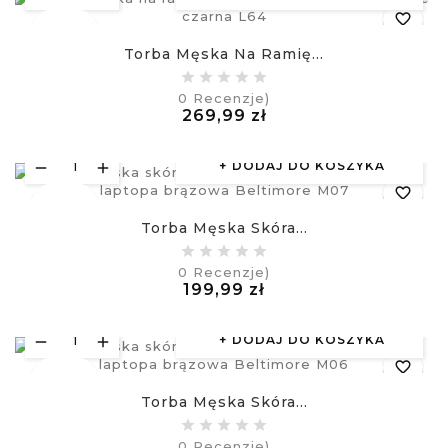
favorite_border
Nowy
Torba Męska Na Ramię...
equalizer
0
Recenzje)
Cena
269,99 zł
visibility
£
DODAJ DO KOSZYKA
favorite_border
Nowy
Torba Męska Skóra...
equalizer
0
Recenzje)
Cena
199,99 zł
visibility
£
DODAJ DO KOSZYKA
favorite_border
Nowy
Torba Męska Skóra...
equalizer
0
Recenzje)