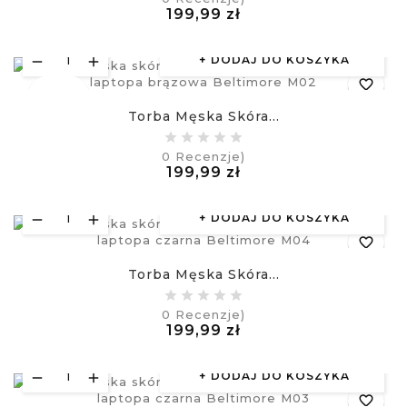
Cena
199,99 zł
visibility
£
DODAJ DO KOSZYKA
favorite_border
Nowy
Torba Męska Skóra...
equalizer
0
Recenzje)
Cena
199,99 zł
visibility
£
DODAJ DO KOSZYKA
favorite_border
Torba Męska Skóra...
equalizer
0
Recenzje)
Cena
199,99 zł
visibility
£
DODAJ DO KOSZYKA
favorite_border