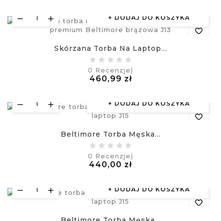
£
DODAJ DO KOSZYKA
favorite_border
Skórzana Torba Na Laptop...
equalizer
0
Recenzje)
Cena
460,99 zł
visibility
£
DODAJ DO KOSZYKA
favorite_border
Beltimore Torba Męska...
equalizer
0
Recenzje)
Cena
440,00 zł
visibility
£
DODAJ DO KOSZYKA
favorite_border
Beltimore Torba Męska...