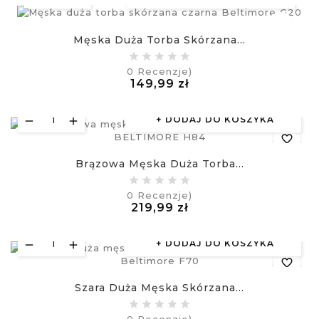
favorite_border
Męska Duża Torba Skórzana...
equalizer
0
Recenzje)
Cena
149,99 zł
£
visibility
DODAJ DO KOSZYKA
favorite_border
Brązowa Męska Duża Torba...
equalizer
0
Recenzje)
Cena
219,99 zł
visibility
£
DODAJ DO KOSZYKA
favorite_border
Szara Duża Męska Skórzana...
equalizer
0
Recenzje)