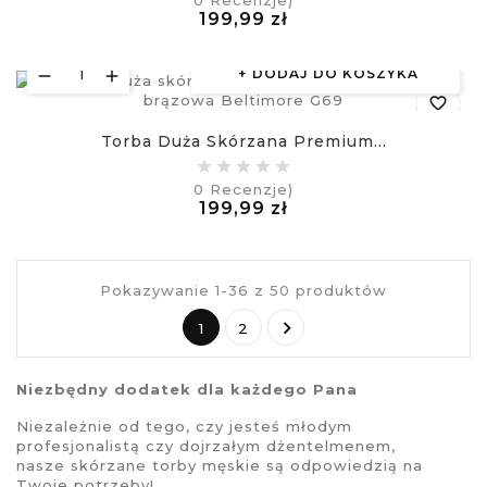
Cena
199,99 zł
visibility
£
DODAJ DO KOSZYKA
favorite_border
Torba Duża Skórzana Premium...
equalizer
0
Recenzje)
Cena
199,99 zł
visibility
£
Pokazywanie 1-36 z 50 produktów

1
2
Niezbędny dodatek dla każdego Pana
Niezależnie od tego, czy jesteś młodym
profesjonalistą czy dojrzałym dżentelmenem,
nasze
skórzane torby męskie
są odpowiedzią na
Twoje potrzeby!