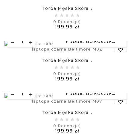
Torba Męska Skóra...
equalizer
0
Recenzje)
Cena
199,99 zł
visibility
£
DODAJ DO KOSZYKA
favorite_border
Torba Męska Skóra...
equalizer
0
Recenzje)
Cena
199,99 zł
visibility
£
DODAJ DO KOSZYKA
favorite_border
Torba Męska Skóra...
equalizer
0
Recenzje)
Cena
199,99 zł
visibility