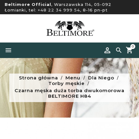
Beltimore Official
, Warszawska 114, 05-092
Łomianki, tel:
+48 22 34 999 54
, 8-16 pn-pt
0


Strona główna
Menu
Dla Niego
Torby męskie
Czarna męska duża torba dwukomorowa
BELTIMORE H84