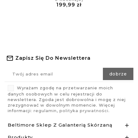
Cena
199,99 zł
visibility
£
Zapisz Się Do Newslettera
Wyrażam zgodę na przetwarzanie moich
danych osobowych w celu rejestracji do
newslettera. Zgoda jest dobrowolna i mogę z niej
zrezygnować w dowolnym momencie. Więcej
informacji:
regulamin
,
polityka prywatności
.
Beltimore Sklep Z Galanterią Skórzaną

Produkty
