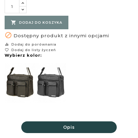

DODAJ DO KOSZYKA

Dostępny produkt z innymi opcjami
equalizer
Dodaj do porównania
favorite_border
Dodaj do listy życzeń
Wybierz kolor:
Opis