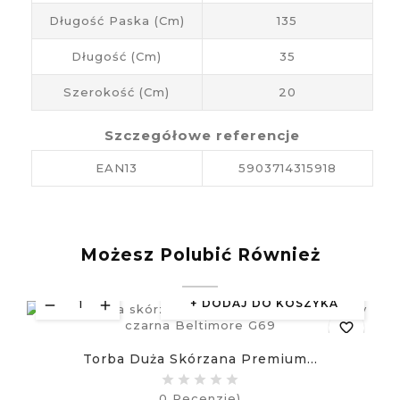
Długość Paska (cm)
135
Długość (cm)
35
Szerokość (cm)
20
Szczegółowe referencje
EAN13
5903714315918
Możesz Polubić Również
DODAJ DO KOSZYKA
favorite_border
Torba Duża Skórzana Premium...
equalizer
0
Recenzje)