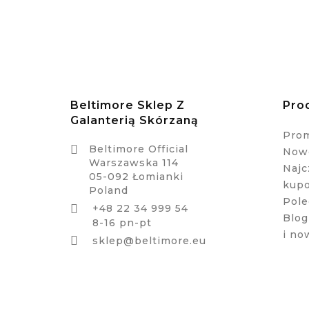
Beltimore Sklep Z
Pro
Galanterią Skórzaną
Pro

Beltimore Official
Nowe
Warszawska 114
Najc
05-092 Łomianki
kup
Poland
Pole
+48 22 34 999 54

Blog
8-16 pn-pt
i no

sklep@beltimore.eu