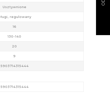
Usztywnione
ługi, regulowany
16
130-140
20
9
5903714315444
5903714315444