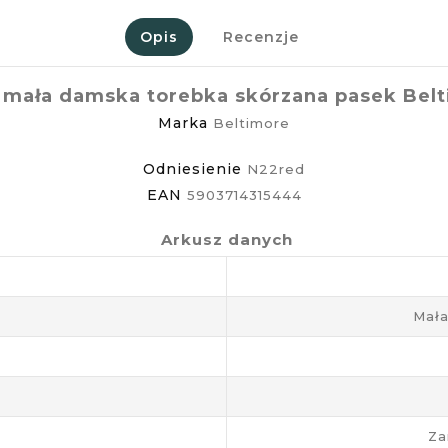
Opis
Recenzje
mała damska torebka skórzana pasek Bel
Marka
Beltimore
Odniesienie
N22red
EAN
5903714315444
Arkusz danych
Mała
Za