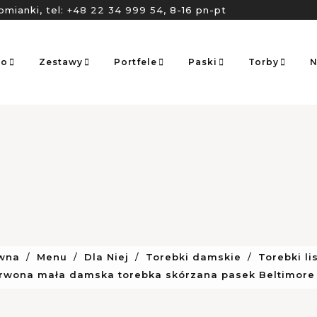
omianki, tel:
+48 22 34 999 54
, 8-16 pn-pt
go
Zestawy
Portfele
Paski
Torby
N
ówna
Menu
Dla Niej
Torebki damskie
Torebki li
rwona mała damska torebka skórzana pasek Beltimore