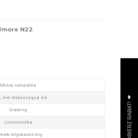
timore N22
Skóra naturalna
, nie mieszcząca A4
Srebrny
Listonoszka
mek błyskawiczny