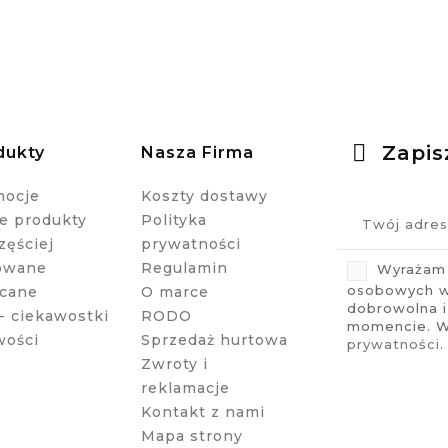
Zapis
dukty
Nasza Firma
mocje
Koszty dostawy
 produkty
Polityka
zęściej
prywatności
owane
Regulamin
Wyrażam 
osobowych w 
cane
O marce
dobrowolna 
- ciekawostki
RODO
momencie. Wi
wości
Sprzedaż hurtowa
prywatności
.
Zwroty i
reklamacje
Kontakt z nami
Mapa strony