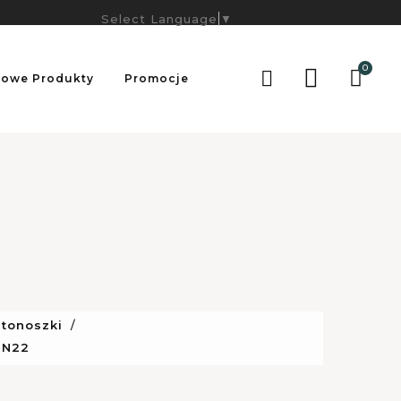
Select Language
▼
0

owe Produkty
Promocje
stonoszki
 N22