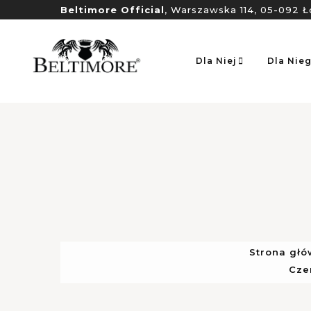
Beltimore Official
, Warszawska 114, 05-092 Ł
Dla Niej
Dla Nie
Strona gł
Cze