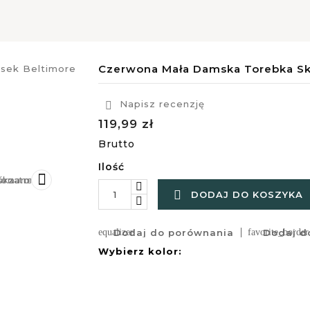
Czerwona Mała Damska Torebka Sk
Napisz recenzję

119,99 zł
Brutto
Ilość


DODAJ DO KOSZYKA
equalizer
Dodaj do porównania
favorite_border
Dodaj do
Wybierz kolor: