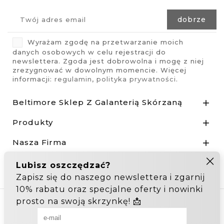
Wyrażam zgodę na przetwarzanie moich
danych osobowych w celu rejestracji do
newslettera. Zgoda jest dobrowolna i mogę z niej
zrezygnować w dowolnym momencie. Więcej
informacji:
regulamin
,
polityka prywatności
.
Beltimore Sklep Z Galanterią Skórzaną

Produkty

Nasza Firma

Odstąp od umowy tutaj
Hurtownia Galanterii
Zakupy hurtowe: