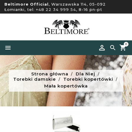
Beltimore Official
, Warszawska 114, 05-092
Łomianki, tel:
+48 22 34 999 54
, 8-16 pn-pt
0


Strona główna
Dla Niej
Torebki damskie
Torebki kopertówki
Mała kopertówka