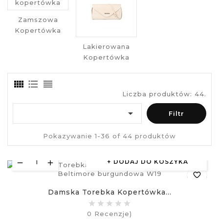
Zamszowa
Kopertówka
Lakierowana
Kopertówka
Liczba produktów: 44.

Filtr
Pokazywanie 1-36 of 44 produktów
DODAJ DO KOSZYKA
favorite_border
Damska Torebka Kopertówka...
equalizer
0
Recenzje)