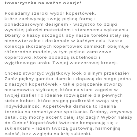
towarzyszka na ważne okazje!
Posiadamy szeroki wybór
kopertówek
,
które zachwycają swoją piękną formą i
ponadczasowym designem - wszystko to dzięki
wysokiej jakości materiałom i starannemu wykonaniu.
Dbamy o każdy szczegół, aby nasze torebki stały się
niepowtarzalne i doskonałe w każdym calu. Nasza
kolekcja
skórzanych kopertówek damskich
obejmuje
różnorodne modele, w tym piękne zamszowe
kopertówki, które dodadzą subtelności i
wyjątkowego uroku Twojej wieczorowej kreacji.
Chcesz stworzyć wyjątkowy look o silnym przekazie?
Załóż piękny garnitur damski i dopasuj do niego jedną
z naszych
kopertówek
- takie połączenie stworzy
niesamowitą stylizację, która na stałe zagości w
twojej szafie! To idealne rozwiązanie dla pewnych
siebie kobiet, które pragną podkreślić swoją siłę i
indywidualność.
Kopertówka damska
to idealna
torebka na romantyczne spotkanie. Drobny, zmysłowy
detal, czy mocny akcent całej stylizacji? Wybór należy
do Ciebie! Kopertówki świetnie komponują się z
sukienkami - razem tworzą gustowną, harmonijną
całość, bez względu na krój sukienki.