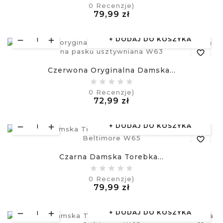
0
Recenzje)
Cena
79,99 zł
visibility
£
DODAJ DO KOSZYKA
favorite_border
Czerwona Oryginalna Damska...
equalizer
0
Recenzje)
Cena
72,99 zł
visibility
£
DODAJ DO KOSZYKA
favorite_border
Czarna Damska Torebka...
equalizer
0
Recenzje)
Cena
79,99 zł
visibility
£
DODAJ DO KOSZYKA