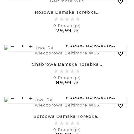
favorite_border
Różowa Damska Torebka...
equalizer
0
Recenzje)
Cena
79,99 zł
visibility
£
DODAJ DO KOSZYKA
favorite_border
Chabrowa Damska Torebka...
equalizer
0
Recenzje)
Cena
89,99 zł
visibility
£
DODAJ DO KOSZYKA
favorite_border
Bordowa Damska Torebka...
equalizer
0
Recenzje)