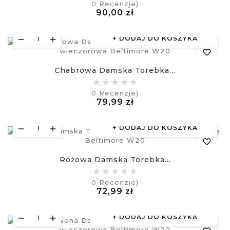
0
Recenzje)
Cena
90,00 zł
visibility
£
DODAJ DO KOSZYKA
favorite_border
Chabrowa Damska Torebka...
equalizer
0
Recenzje)
Cena
79,99 zł
visibility
£
DODAJ DO KOSZYKA
favorite_border
Różowa Damska Torebka...
equalizer
0
Recenzje)
Cena
72,99 zł
visibility
£
DODAJ DO KOSZYKA