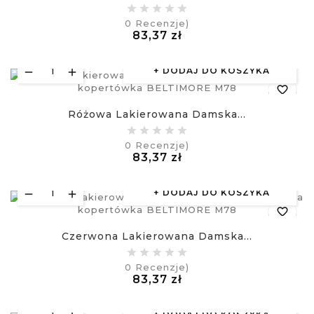
equalizer
0
Recenzje)
Cena
83,37 zł
visibility
£
DODAJ DO KOSZYKA
favorite_border
Różowa Lakierowana Damska...
equalizer
0
Recenzje)
Cena
83,37 zł
visibility
£
DODAJ DO KOSZYKA
favorite_border
Czerwona Lakierowana Damska...
equalizer
0
Recenzje)
Cena
83,37 zł
visibility
£