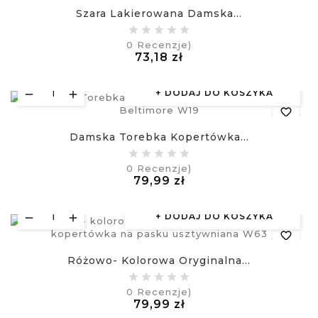
Szara Lakierowana Damska...
equalizer
0
Recenzje)
Cena
73,18 zł
visibility
£
DODAJ DO KOSZYKA
favorite_border
Damska Torebka Kopertówka...
equalizer
0
Recenzje)
Cena
79,99 zł
visibility
£
DODAJ DO KOSZYKA
favorite_border
Różowo- Kolorowa Oryginalna...
equalizer
0
Recenzje)
Cena
79,99 zł
visibility
£