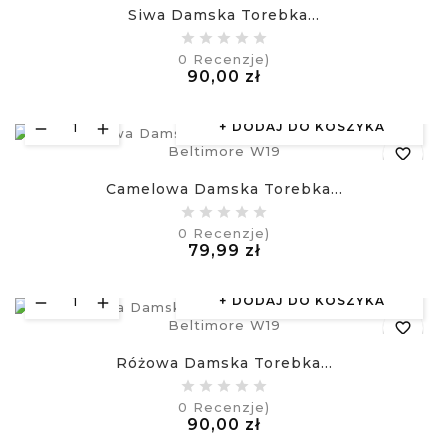
Siwa Damska Torebka...
equalizer
0
Recenzje)
Cena
90,00 zł
visibility
£
DODAJ DO KOSZYKA
favorite_border
Camelowa Damska Torebka...
equalizer
0
Recenzje)
Cena
79,99 zł
visibility
£
DODAJ DO KOSZYKA
favorite_border
Różowa Damska Torebka...
equalizer
0
Recenzje)
Cena
90,00 zł
visibility
£