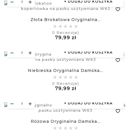
DODAJ DO KOSZYKA
favorite_border
Złota Brokatowa Oryginalna...
equalizer
0
Recenzje)
Cena
79,99 zł
visibility
£
DODAJ DO KOSZYKA
favorite_border
Niebieska Oryginalna Damska...
equalizer
0
Recenzje)
Cena
79,99 zł
visibility
£
DODAJ DO KOSZYKA
favorite_border
Różowa Oryginalna Damska...
equalizer