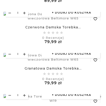
Cena
89,99 zł
visibility
£
DODAJ DO KOSZYKA
favorite_border
Czerwona Damska Torebka...
equalizer
0
Recenzje)
Cena
79,99 zł
visibility
£
DODAJ DO KOSZYKA
favorite_border
Granatowa Damska Torebka...
equalizer
0
Recenzje)
Cena
79,99 zł
visibility
£
DODAJ DO KOSZYKA
favorite_border