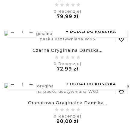
equalizer
0
Recenzje)
Cena
79,99 zł
visibility
£
DODAJ DO KOSZYKA
favorite_border
Czarna Oryginalna Damska...
equalizer
0
Recenzje)
Cena
72,99 zł
visibility
£
DODAJ DO KOSZYKA
favorite_border
Granatowa Oryginalna Damska...
equalizer
0
Recenzje)
Cena
90,00 zł
visibility
£