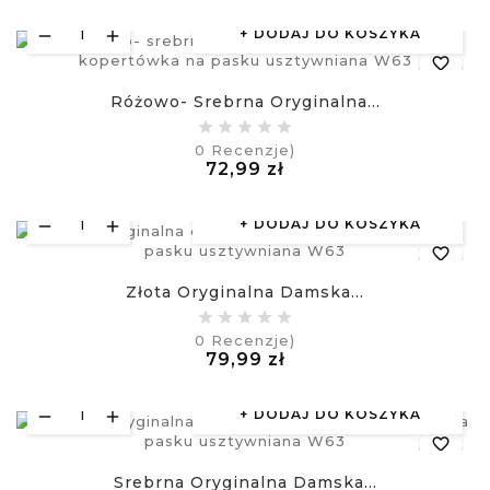
DODAJ DO KOSZYKA
favorite_border
Różowo- Srebrna Oryginalna...
equalizer
0
Recenzje)
Cena
72,99 zł
visibility
£
DODAJ DO KOSZYKA
favorite_border
Złota Oryginalna Damska...
equalizer
0
Recenzje)
Cena
79,99 zł
visibility
£
DODAJ DO KOSZYKA
favorite_border
Srebrna Oryginalna Damska...