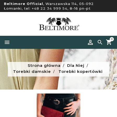
Beltimore Official
, Warszawska 114, 05-092
Łomianki, tel:
+48 22 34 999 54
, 8-16 pn-pt
0


Strona główna
Dla Niej
Torebki damskie
Torebki kopertówki