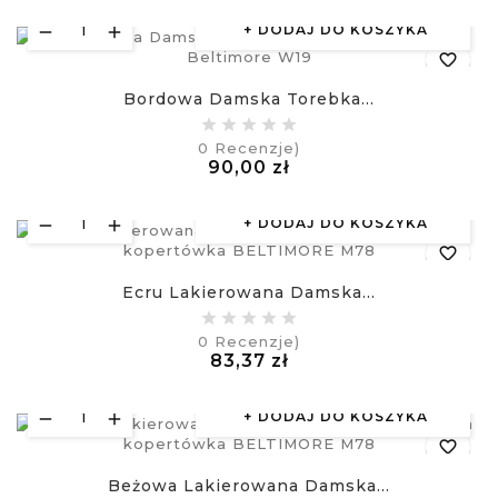
DODAJ DO KOSZYKA
favorite_border
Bordowa Damska Torebka...
equalizer
0
Recenzje)
Cena
90,00 zł
visibility
£
DODAJ DO KOSZYKA
favorite_border
Ecru Lakierowana Damska...
equalizer
0
Recenzje)
Cena
83,37 zł
visibility
£
DODAJ DO KOSZYKA
favorite_border
Beżowa Lakierowana Damska...