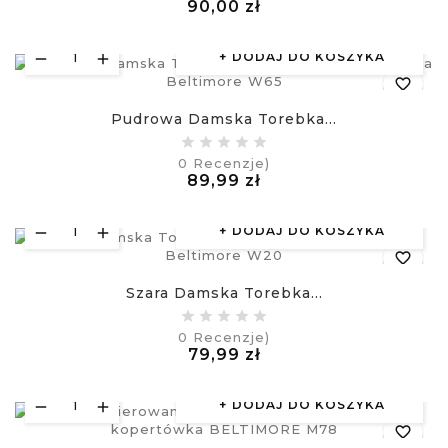
Cena
90,00 zł
visibility
£
DODAJ DO KOSZYKA
favorite_border
Pudrowa Damska Torebka...
equalizer
0
Recenzje)
Cena
89,99 zł
visibility
£
DODAJ DO KOSZYKA
favorite_border
Szara Damska Torebka...
equalizer
0
Recenzje)
Cena
79,99 zł
visibility
£
DODAJ DO KOSZYKA
favorite_border