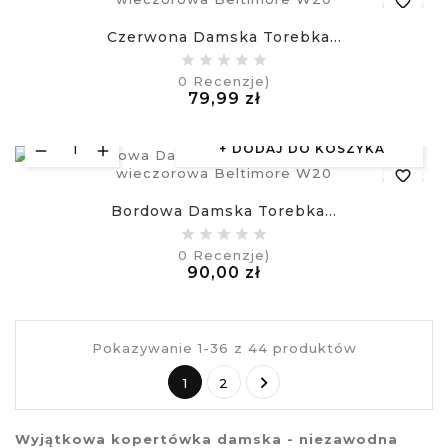
favorite_border
Czerwona Damska Torebka...
equalizer
0
Recenzje)
Cena
79,99 zł
visibility
£
DODAJ DO KOSZYKA
favorite_border
Bordowa Damska Torebka...
equalizer
0
Recenzje)
Cena
90,00 zł
visibility
£
Pokazywanie 1-36 z 44 produktów

1
2
Wyjątkowa
kopertówka damska
- niezawodna