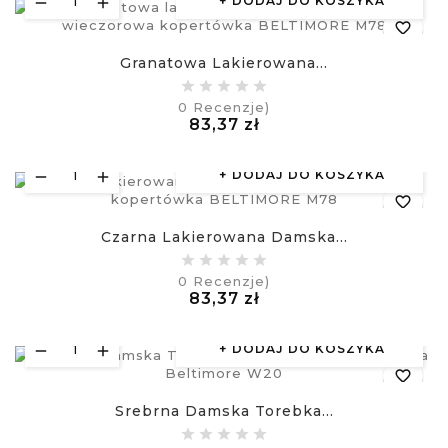
DODAJ DO KOSZYKA
favorite_border
Granatowa Lakierowana...
equalizer
0
Recenzje)
Cena
83,37 zł
visibility
£
DODAJ DO KOSZYKA
favorite_border
Czarna Lakierowana Damska...
equalizer
0
Recenzje)
Cena
83,37 zł
visibility
£
DODAJ DO KOSZYKA
favorite_border
Srebrna Damska Torebka...
equalizer