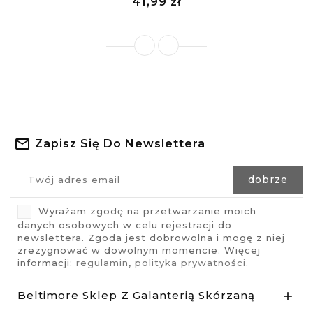
Cena
41,99 zł
visibility
£
Zapisz Się Do Newslettera
Wyrażam zgodę na przetwarzanie moich
danych osobowych w celu rejestracji do
newslettera. Zgoda jest dobrowolna i mogę z niej
zrezygnować w dowolnym momencie. Więcej
informacji:
regulamin
,
polityka prywatności
.
Beltimore Sklep Z Galanterią Skórzaną
