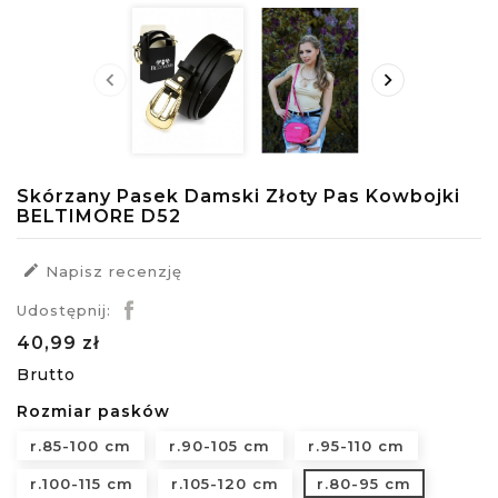


Skórzany Pasek Damski Złoty Pas Kowbojki
BELTIMORE D52

Napisz recenzję
Udostępnij:
40,99 zł
Brutto
Rozmiar pasków
r.85-100 cm
r.90-105 cm
r.95-110 cm
r.100-115 cm
r.105-120 cm
r.80-95 cm