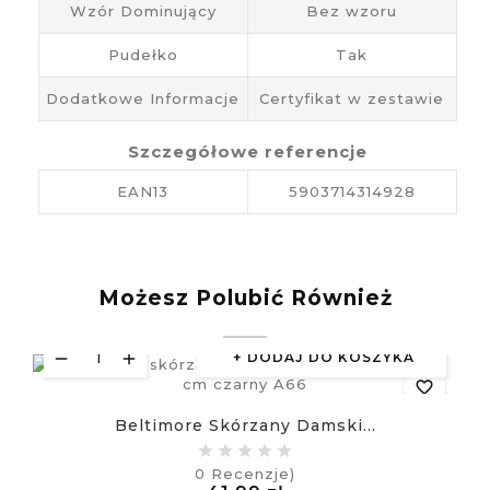
Wzór Dominujący
Bez wzoru
Pudełko
Tak
Dodatkowe Informacje
Certyfikat w zestawie
Szczegółowe referencje
EAN13
5903714314928
Możesz Polubić Również
DODAJ DO KOSZYKA
favorite_border
Beltimore Skórzany Damski...
equalizer
0
Recenzje)