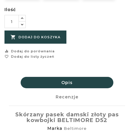
Ilość

DODAJ DO KOSZYKA
equalizer
Dodaj do porównania
favorite_border
Dodaj do listy życzeń
Opis
Recenzje
Skórzany pasek damski złoty pas
kowbojki BELTIMORE D52
Marka
Beltimore