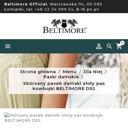
Beltimore Official
, Warszawska 114, 05-092
Łomianki, tel:
+48 22 34 999 54
, 8-16 pn-pt
0


Strona główna
Menu
Dla Niej
Paski damskie
Skórzany pasek damski złoty pas
kowbojki BELTIMORE D52