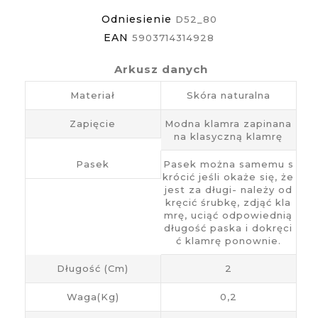
Odniesienie
D52_80
EAN
5903714314928
Arkusz danych
Materiał
Skóra naturalna
Zapięcie
Modna klamra zapinana
na klasyczną klamrę
Pasek
Pasek można samemu s
krócić jeśli okaże się, że
jest za długi- należy od
kręcić śrubkę, zdjąć kla
mrę, uciąć odpowiednią
długość paska i dokręci
ć klamrę ponownie.
Długość (cm)
2
Waga(kg)
0,2