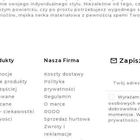
nie swojego indywidualnego stylu. Niezależnie od tego, c
eżym powietrzu, czy po prostu potrzebujesz wygodnego 
iotów, męska nerka materiałowa z pewnością spełni Two
Zapis
dukty
Nasza Firma
mocje
Koszty dostawy
 produkty
Polityka
zęściej
prywatności
owane
Regulamin
Wyrażam 
osobowych w 
cane
O marce
dobrowolna 
- ciekawostki
RODO
momencie. Wi
wości
Sprzedaż hurtowa
prywatności
.
Zwroty i
reklamacje