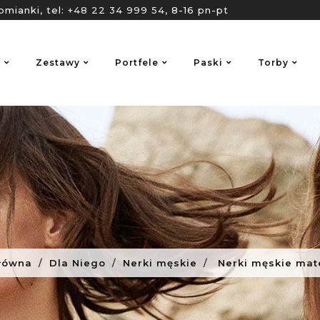
omianki, tel:
+48 22 34 999 54
, 8-16 pn-pt
o
Zestawy
Portfele
Paski
Torby
łówna
Dla Niego
Nerki męskie
Nerki męskie mat