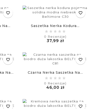
favorite_border
favorite_border
 Na...
Saszetka Nerka Kodura...
0
Recenzje)
a
Cena
37,99 zł
£
favorite_border
favorite_border
a Na...
Czarna Nerka Saszetka Na...
0
Recenzje)
na
Cena
46,00 zł
£
favorite_border
favorite_border