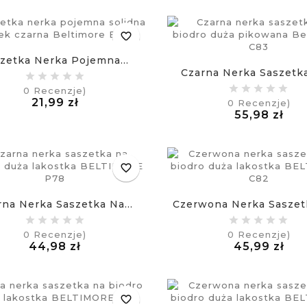
favorite_border
zetka Nerka Pojemna...
Czarna Nerka Saszetka
0
Recenzje)
Cena
21,99 zł
0
Recenzje)
£
Cen
55,98 zł
£
favorite_border
rna Nerka Saszetka Na...
Czerwona Nerka Saszetk
0
Recenzje)
0
Recenzje)
Cena
Ce
44,98 zł
45,99 zł
£
£
favorite_border