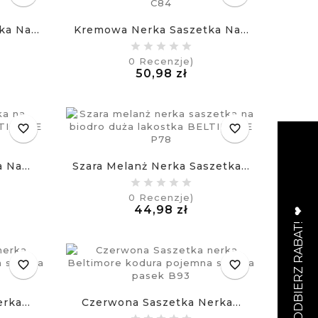
a Na...
Kremowa Nerka Saszetka Na...
0
Recenzje)
na
Cena
50,98 zł
£
favorite_border
favorite_border
 Na...
Szara Melanż Nerka Saszetka...
0
Recenzje)
na
Cena
44,98 zł
£
favorite_border
favorite_border
rka...
Czerwona Saszetka Nerka...