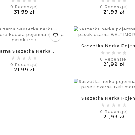
0
Recenzje)
0
Recenzje)
Cena
Cen
31,99 zł
21,99 zł
£
£
favorite_border
Saszetka Nerka Pojem
arna Saszetka Nerka...
0
Recenzje)
Cen
21,99 zł
0
Recenzje)
Cena
£
21,99 zł
£
Saszetka Nerka Pojem
0
Recenzje)
Cen
21,99 zł
£