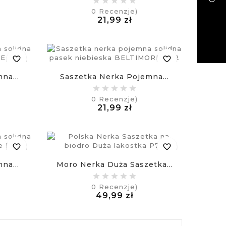
0
Recenzje)
a
Cena
21,99 zł
£
favorite_border
favorite_border
na...
Saszetka Nerka Pojemna...
0
Recenzje)
a
Cena
21,99 zł
£
favorite_border
favorite_border
na...
Moro Nerka Duża Saszetka...
0
Recenzje)
a
Cena
49,99 zł
£