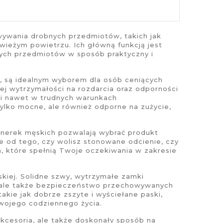
ywania drobnych przedmiotów, takich jak
wieżym powietrzu. Ich główną funkcją jest
ych przedmiotów w sposób praktyczny i
, są idealnym wyborem dla osób ceniących
ej wytrzymałości na rozdarcia oraz odporności
ki nawet w trudnych warunkach
 tylko mocne, ale również odporne na zużycie,
i
nerek męskich
pozwalają wybrać produkt
e od tego, czy wolisz stonowane odcienie, czy
h
, które spełnią Twoje oczekiwania w zakresie
skiej
. Solidne szwy, wytrzymałe zamki
ć, ale także bezpieczeństwo przechowywanych
akie jak dobrze zszyte i wyściełane paski,
 Twojego codziennego życia.
akcesoria, ale także doskonały sposób na