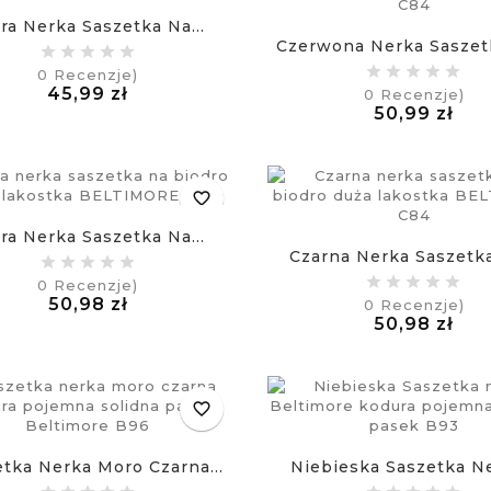
ra Nerka Saszetka Na...
Czerwona Nerka Saszetk
0
Recenzje)
Cena
45,99 zł
0
Recenzje)
£
Ce
50,99 zł
£
favorite_border
ra Nerka Saszetka Na...
Czarna Nerka Saszetka
0
Recenzje)
Cena
50,98 zł
0
Recenzje)
£
Ce
50,98 zł
£
favorite_border
tka Nerka Moro Czarna...
Niebieska Saszetka Ne