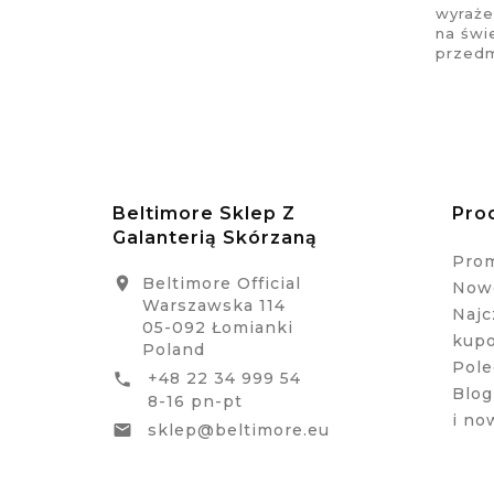
wyraże
na świ
przedm
Beltimore Sklep Z
Pro
Galanterią Skórzaną
Pro
Beltimore Official

Nowe
Warszawska 114
Najc
05-092 Łomianki
kup
Poland
Pole
+48 22 34 999 54

Blog
8-16 pn-pt
i no
sklep@beltimore.eu
