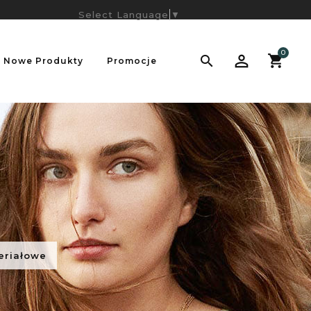
Select Language
▼
0

Nowe Produkty
Promocje
eriałowe