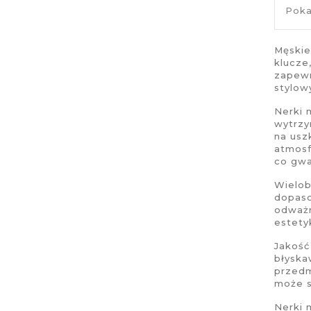
Poka
Męskie
klucze
zapewn
stylow
Nerki 
wytrzy
na usz
atmosf
co gwa
Wielob
dopaso
odważn
estetyk
Jakość
błyska
przed
może s
Nerki 