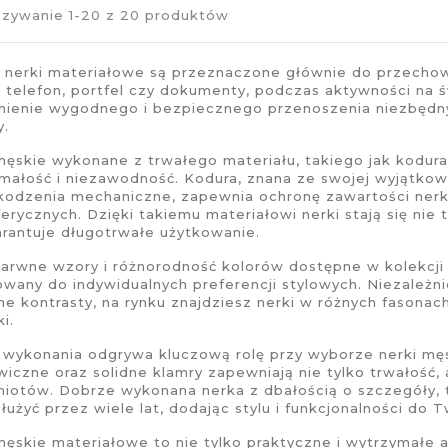
zywanie 1-20 z 20 produktów
 nerki materiałowe
są przeznaczone głównie do przechow
, telefon, portfel czy dokumenty, podczas aktywności na ś
ienie wygodnego i bezpiecznego przenoszenia niezbędn
y.
męskie
wykonane z trwałego materiału, takiego jak kodura
małość i niezawodność. Kodura, znana ze swojej wyjątkow
kodzenia mechaniczne, zapewnia ochronę zawartości ner
erycznych. Dzięki takiemu materiałowi
nerki
stają się nie
rantuje długotrwałe użytkowanie.
arwne wzory i różnorodność kolorów dostępne w kolekcj
wany do indywidualnych preferencji stylowych. Niezależni
e kontrasty, na rynku znajdziesz
nerki w różnych fasonac
i.
 wykonania odgrywa kluczową rolę przy wyborze
nerki mę
wiczne oraz solidne klamry zapewniają nie tylko trwałoś
miotów.
Dobrze wykonana nerka
z dbałością o szczegóły, t
łużyć przez wiele lat, dodając stylu i funkcjonalności do
męskie materiałowe
to nie tylko praktyczne i wytrzymałe 