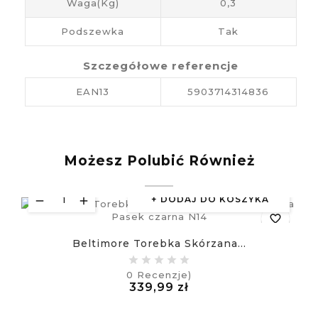
Waga(kg)
0,3
Podszewka
Tak
Szczegółowe referencje
EAN13
5903714314836
Możesz Polubić Również
DODAJ DO KOSZYKA
favorite_border
Beltimore Torebka Skórzana...
equalizer
0
Recenzje)
Cena
339,99 zł
visibility
£