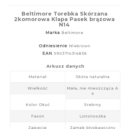
Beltimore Torebka Skórzana
2komorowa Klapa Pasek brązowa
N14
Marka
Beltimore
Odniesienie
N14brown
EAN
5903714314836
Arkusz danych
Materiał
Skóra naturalna
Wielkość
Mała, nie mieszcząca A
4
Kolor Okuć
Srebrny
Fason
Listonoszka
Zapięcie
Zamek błyskawiczny