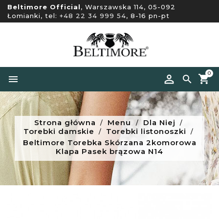
Beltimore Official
, Warszawska 114, 05-092
Łomianki, tel:
+48 22 34 999 54
, 8-16 pn-pt
0


Strona główna
Menu
Dla Niej
Torebki damskie
Torebki listonoszki
Beltimore Torebka Skórzana 2komorowa
Klapa Pasek brązowa N14