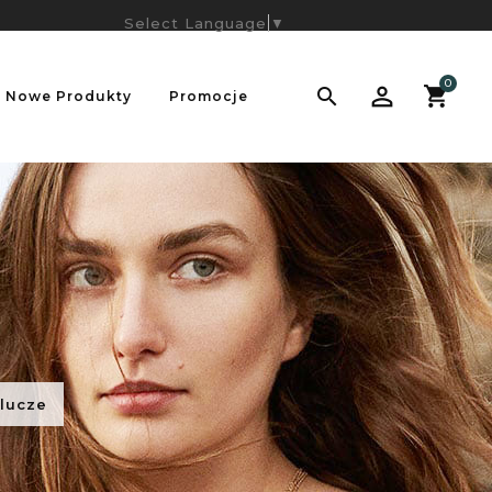
Select Language
▼
0

Nowe Produkty
Promocje
klucze