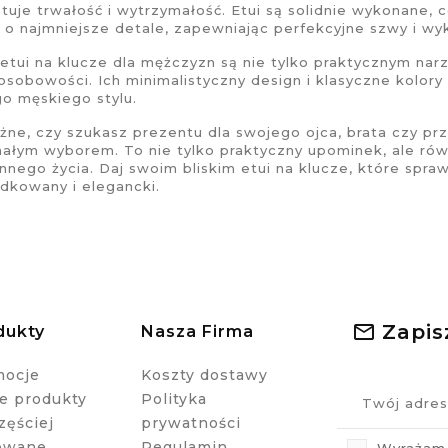
tuje trwałość i wytrzymałość. Etui są solidnie wykonane, c
o najmniejsze detale, zapewniając perfekcyjne szwy i wyko
etui na klucze
dla mężczyzn są nie tylko praktycznym nar
i osobowości. Ich minimalistyczny design i klasyczne kolor
o męskiego stylu.
żne, czy szukasz prezentu dla swojego ojca, brata czy prz
ałym wyborem. To nie tylko praktyczny upominek, ale równie
nnego życia. Daj swoim bliskim etui na klucze, które spraw
dkowany i elegancki.
Zapis
dukty
Nasza Firma
mocje
Koszty dostawy
 produkty
Polityka
zęściej
prywatności
owane
Regulamin
Wyrażam 