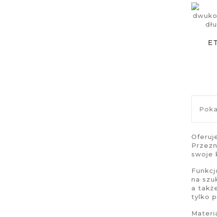
ET
Poka
Oferu
Przezn
swoje 
Funkcj
na szu
a takż
tylko 
Materi