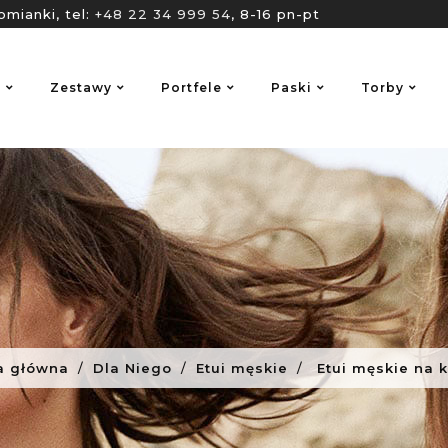
omianki, tel:
+48 22 34 999 54
, 8-16 pn-pt
o
Zestawy
Portfele
Paski
Torby
a główna
Dla Niego
Etui męskie
Etui męskie na 