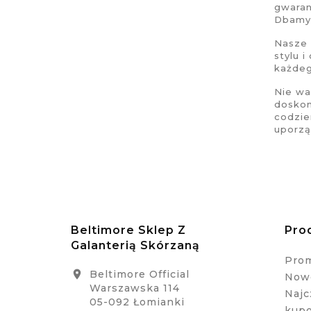
gwaran
Dbamy 
Nasze
stylu 
każdeg
Nie wa
doskon
codzie
uporzą
Beltimore Sklep Z
Pro
Galanterią Skórzaną
Pro
Beltimore Official

Nowe
Warszawska 114
Najc
05-092 Łomianki
kup