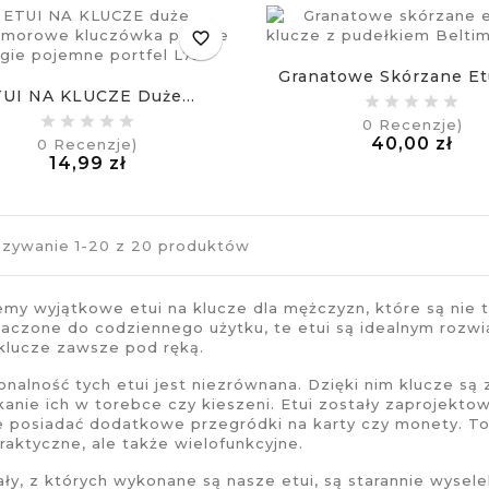
favorite_border
Granatowe Skórzane Etu
UI NA KLUCZE Duże...
0
Recenzje)
Ce
40,00 zł
0
Recenzje)
Cena
£
14,99 zł
£
zywanie 1-20 z 20 produktów
jemy wyjątkowe
etui na klucze
dla mężczyzn, które są nie t
aczone do codziennego użytku, te
etui
są idealnym rozwi
klucze zawsze pod ręką.
onalność tych
etui
jest niezrównana. Dzięki nim klucze są 
kanie ich w torebce czy kieszeni.
Etui
zostały zaprojektowa
e posiadać dodatkowe przegródki na karty czy monety. To
praktyczne, ale także wielofunkcyjne.
ały, z których wykonane są nasze
etui
, są starannie wysel