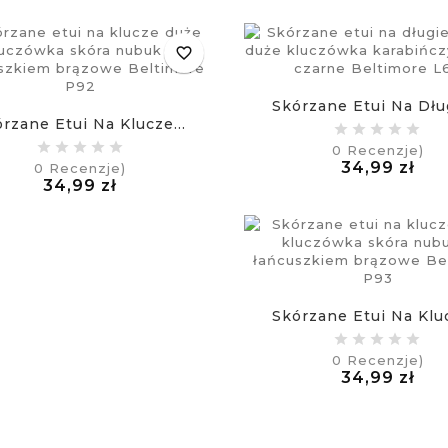
favorite_border
Skórzane Etui Na Dług
rzane Etui Na Klucze...
0
Recenzje)
Ce
34,99 zł
0
Recenzje)
Cena
£
34,99 zł
£
Skórzane Etui Na Kluc
0
Recenzje)
Ce
34,99 zł
£