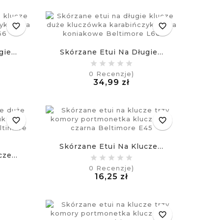
favorite_border
favorite_border
ie...
Skórzane Etui Na Długie...
0
Recenzje)
na
Cena
34,99 zł
£
favorite_border
favorite_border
Skórzane Etui Na Klucze...
ze...
0
Recenzje)
Cena
16,25 zł
na
£
favorite_border