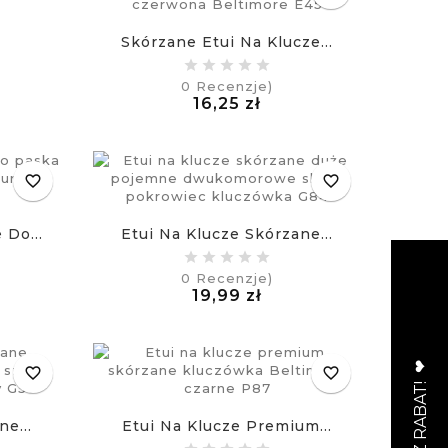
Skórzane Etui Na Klucze...
0
Recenzje)
Cena
16,25 zł
£
favorite_border
favorite_border
 Do...
Etui Na Klucze Skórzane...
0
Recenzje)
na
Cena
19,99 zł
£
favorite_border
favorite_border
e...
Etui Na Klucze Premium...