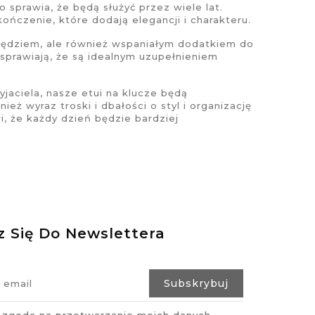
o sprawia, że będą służyć przez wiele lat.
ńczenie, które dodają elegancji i charakteru.
zędziem, ale również wspaniałym dodatkiem do
y sprawiają, że są idealnym uzupełnieniem
yjaciela, nasze
etui na klucze
będą
ż wyraz troski i dbałości o styl i organizację
i, że każdy dzień będzie bardziej
z Się Do Newslettera
zgodę na przetwarzanie moich danych