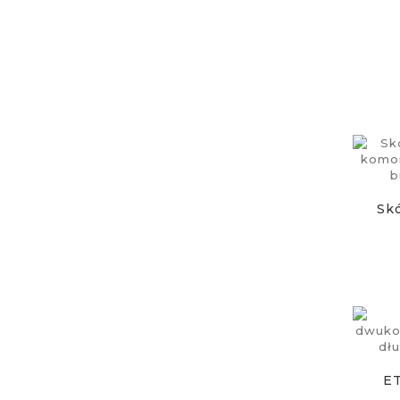
Skó
ET