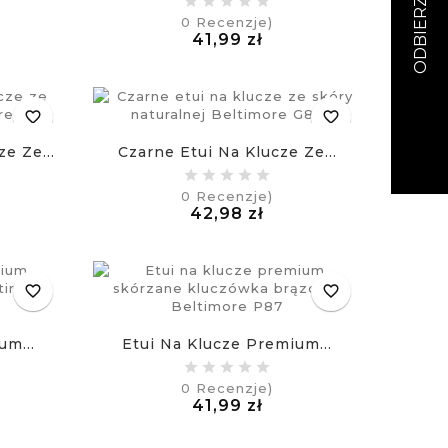
0
Recenzje)
a
Cena
41,99 zł
£
favorite_border
favorite_border
e Ze...
Czarne Etui Na Klucze Ze...
0
Recenzje)
na
Cena
42,98 zł
£
favorite_border
favorite_border
um...
Etui Na Klucze Premium...
0
Recenzje)
a
Cena
41,99 zł
£