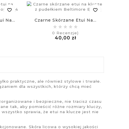
favorite_border
favorite_border
i Na...
Czarne Skórzane Etui Na...
0
Recenzje)
na
Cena
40,00 zł
£
ylko praktyczne, ale również stylowe i trwałe.
ązaniem dla wszystkich, którzy chcą mieć
zorganizowane i bezpieczne, nie tracisz czasu
ne tak, aby pomieścić różne rozmiary kluczy,
 wszystko sprawia, że
etui na klucze
jest nie
ekcjonowane. Skóra licowa o wysokiej jakości