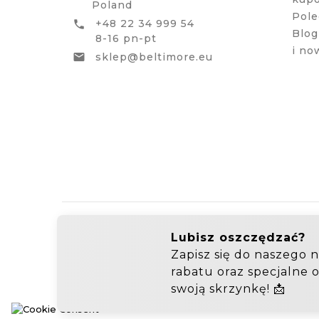
Poland
Pole
+48 22 34 999 54

Blog
8-16 pn-pt
i no
sklep@beltimore.eu

Hurtownia Galanterii
Zakupy hurtowe: