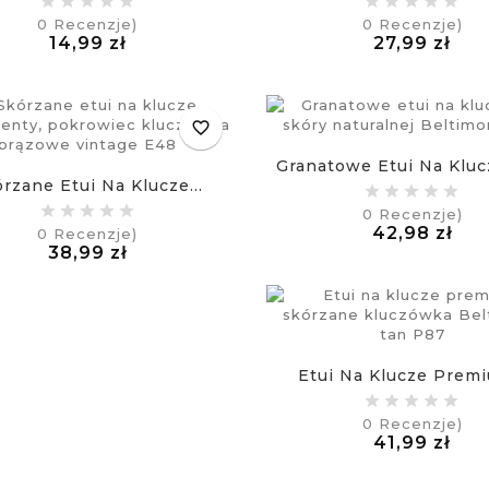
0
Recenzje)
0
Recenzje)
Cena
Cen
14,99 zł
27,99 zł
£
£
favorite_border
Granatowe Etui Na Klucz
rzane Etui Na Klucze...
0
Recenzje)
Ce
42,98 zł
0
Recenzje)
Cena
£
38,99 zł
£
Etui Na Klucze Premi
0
Recenzje)
Cen
41,99 zł
£