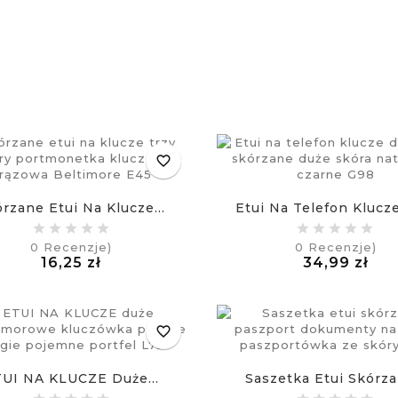
favorite_border
rzane Etui Na Klucze...
Etui Na Telefon Klucze
0
Recenzje)
0
Recenzje)
Cena
Ce
16,25 zł
34,99 zł
£
£
favorite_border
UI NA KLUCZE Duże...
Saszetka Etui Skórzan