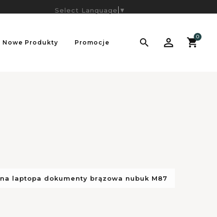
Select Language
▼
0

Nowe Produkty
Promocje
e na laptopa dokumenty brązowa nubuk M87