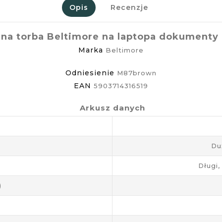
Opis
Recenzje
ana torba Beltimore na laptopa dokument
Marka
Beltimore
Odniesienie
M87brown
EAN
5903714316519
Arkusz danych
Du
Długi,
)