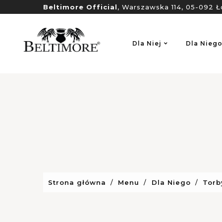
Beltimore Official
, Warszawska 114, 05-092 Ł
Dla Niej
Dla Nieg
Strona główna
Menu
Dla Niego
Torb