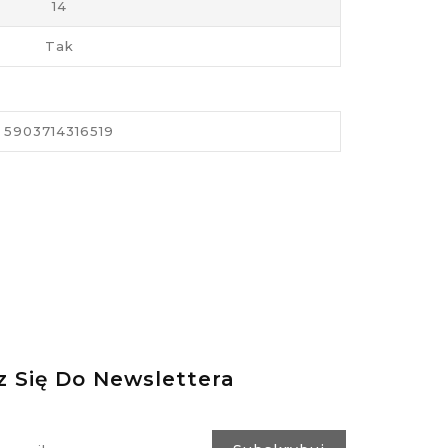
14
Tak
5903714316519
z Się Do Newslettera