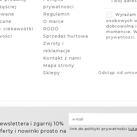
zęściej
prywatności
owane
Regulamin
Wyrażam 
osobowych w 
cane
O marce
dobrowolna 
- ciekawostki
RODO
momencie. Wi
wości
Sprzedaż hurtowa
prywatności
.
Zwroty i
reklamacje
Kontakt z nami
Mapa strony
Sklepy
Odstąp od umow