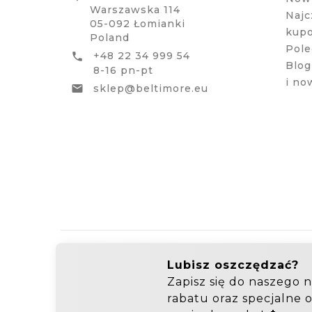
Warszawska 114
Najc
05-092 Łomianki
kup
Poland
Pole
+48 22 34 999 54

Blog
8-16 pn-pt
i no
sklep@beltimore.eu

Hurtownia Galanterii
Zakupy hurtowe: