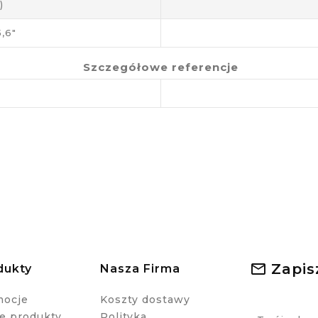
)
,6"
Szczegółowe referencje
Zapis
dukty
Nasza Firma
mocje
Koszty dostawy
 produkty
Polityka