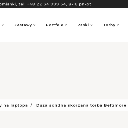
omianki, tel:
+48 22 34 999 54
, 8-16 pn-pt
o
Zestawy
Portfele
Paski
Torby
y na laptopa
Duża solidna skórzana torba Beltimor