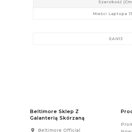
Szerokość (cm
Mieści Laptopa 15
EAN13
Beltimore Sklep Z
Pro
Galanterią Skórzaną
Pro
Beltimore Official

Nowe