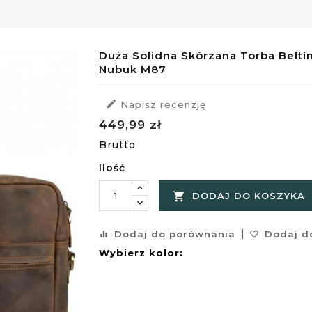
Duża Solidna Skórzana Torba Belt
Nubuk M87

Napisz recenzję
449,99 zł
Brutto
Ilość

DODAJ DO KOSZYKA
Dodaj do porównania
Dodaj do
equalizer
favorite_border
Wybierz kolor: