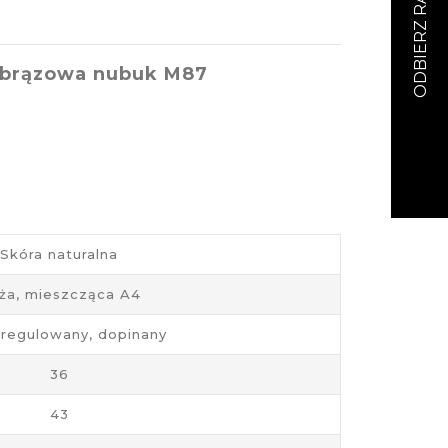
y brązowa nubuk M87
Skóra naturalna
ża, mieszcząca A4
 regulowany, dopinany
36
43