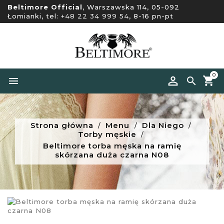
Beltimore Official
, Warszawska 114, 05-092
Łomianki, tel:
+48 22 34 999 54
, 8-16 pn-pt
0


Strona główna
Menu
Dla Niego
Torby męskie
Beltimore torba męska na ramię
skórzana duża czarna N08