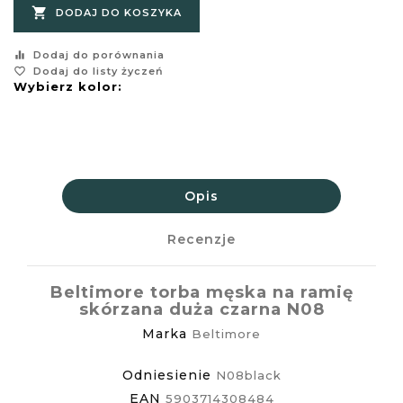

DODAJ DO KOSZYKA
equalizer
Dodaj do porównania
favorite_border
Dodaj do listy życzeń
Wybierz kolor:
Opis
Recenzje
Beltimore torba męska na ramię
skórzana duża czarna N08
Marka
Beltimore
Odniesienie
N08black
EAN
5903714308484