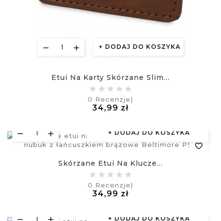
DODAJ DO KOSZYKA
Etui Na Karty Skórzane Slim...
0
Recenzje)
Cena
34,99 zł
£
DODAJ DO KOSZYKA
favorite_border
Skórzane Etui Na Klucze...
equalizer
0
Recenzje)
Cena
34,99 zł
visibility
£
DODAJ DO KOSZYKA