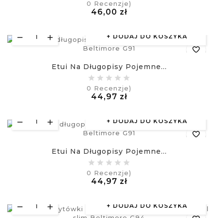
0
Recenzje)
Cena
46,00 zł
visibility
£
DODAJ DO KOSZYKA
favorite_border
Etui Na Długopisy Pojemne...
equalizer
0
Recenzje)
Cena
44,97 zł
visibility
£
DODAJ DO KOSZYKA
favorite_border
Etui Na Długopisy Pojemne...
equalizer
0
Recenzje)
Cena
44,97 zł
visibility
£
DODAJ DO KOSZYKA