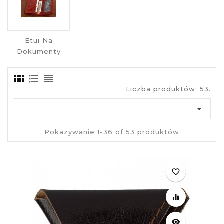
Etui Na
Dokumenty
Liczba produktów: 53.

Pokazywanie 1-36 of 53 produktów
favorite_border
equalizer
visibility