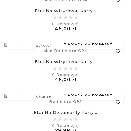
favorite_border
Etui Na Wizytówki Karty...
equalizer
0
Recenzje)
Cena
46,00 zł
visibility
£
DODAJ DO KOSZYKA
favorite_border
Etui Na Wizytówki Karty...
equalizer
0
Recenzje)
Cena
46,00 zł
visibility
£
DODAJ DO KOSZYKA
favorite_border
Etui Na Dokumenty Karty...
equalizer
0
Recenzje)
Cena
28,98 zł