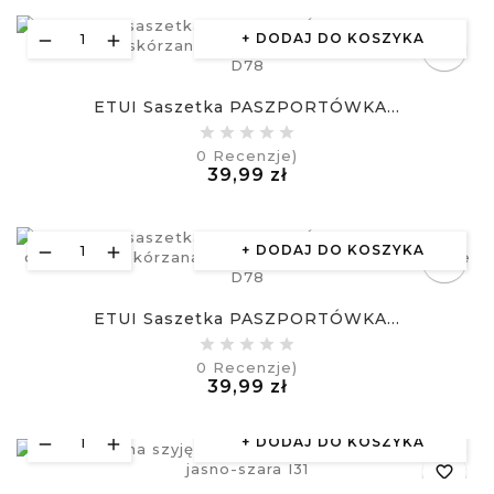
DODAJ DO KOSZYKA
favorite_border
equalizer
ETUI Saszetka PASZPORTÓWKA...
0
Recenzje)
visibility
Cena
39,99 zł
£
DODAJ DO KOSZYKA
favorite_border
equalizer
ETUI Saszetka PASZPORTÓWKA...
0
Recenzje)
visibility
Cena
39,99 zł
£
DODAJ DO KOSZYKA
favorite_border