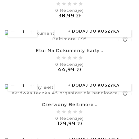
equalizer
0
Recenzje)
Cena
38,99 zł
visibility
£
DODAJ DO KOSZYKA
favorite_border
Etui Na Dokumenty Karty...
equalizer
0
Recenzje)
Cena
44,99 zł
visibility
£
DODAJ DO KOSZYKA
favorite_border
Czerwony Beltimore...
equalizer
0
Recenzje)
Cena
129,99 zł
visibility
£