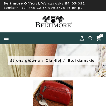
Beltimore Official
, Warszawska 114, 05-092
Łomianki, tel:
+48 22 34 999 54
, 8-16 pn-pt
0


Strona główna
Dla Niej
Etui damskie