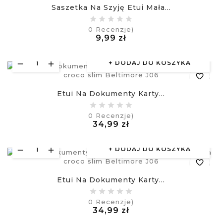
Saszetka Na Szyję Etui Mała...
equalizer
0
Recenzje)
Cena
9,99 zł
visibility
£
DODAJ DO KOSZYKA
favorite_border
Etui Na Dokumenty Karty...
equalizer
0
Recenzje)
Cena
34,99 zł
visibility
£
DODAJ DO KOSZYKA
favorite_border
Etui Na Dokumenty Karty...
equalizer
0
Recenzje)
Cena
34,99 zł
visibility
£