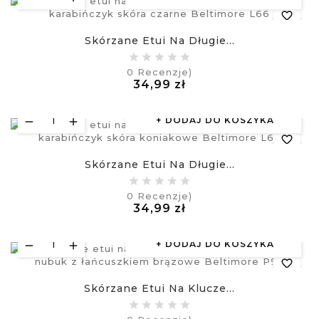
favorite_border
Skórzane Etui Na Długie...
equalizer
0
Recenzje)
Cena
34,99 zł
visibility
£
DODAJ DO KOSZYKA
favorite_border
Skórzane Etui Na Długie...
equalizer
0
Recenzje)
Cena
34,99 zł
visibility
£
DODAJ DO KOSZYKA
favorite_border
Skórzane Etui Na Klucze...
equalizer