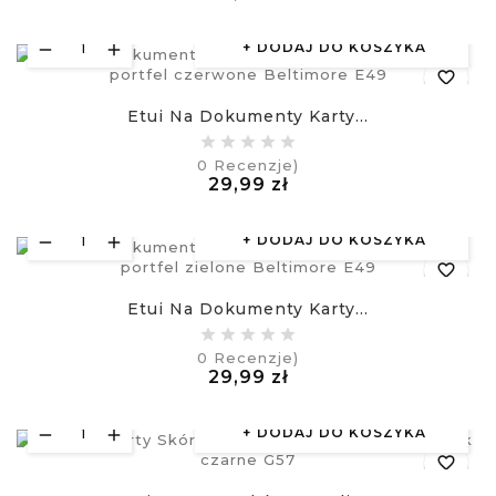
£
DODAJ DO KOSZYKA
favorite_border
Etui Na Dokumenty Karty...
equalizer
0
Recenzje)
Cena
29,99 zł
visibility
£
DODAJ DO KOSZYKA
favorite_border
Etui Na Dokumenty Karty...
equalizer
0
Recenzje)
Cena
29,99 zł
visibility
£
DODAJ DO KOSZYKA
favorite_border