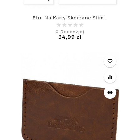
Etui Na Karty Skórzane Slim...
0
Recenzje)
Cena
34,99 zł
£
favorite_border
equalizer
visibility