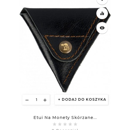
equalizer
visibility
DODAJ DO KOSZYKA
Etui Na Monety Skórzane...