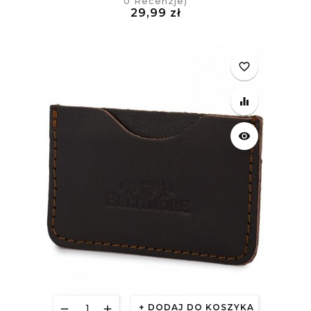
0
Recenzje)
Cena
29,99 zł
£
favorite_border
equalizer
visibility
DODAJ DO KOSZYKA