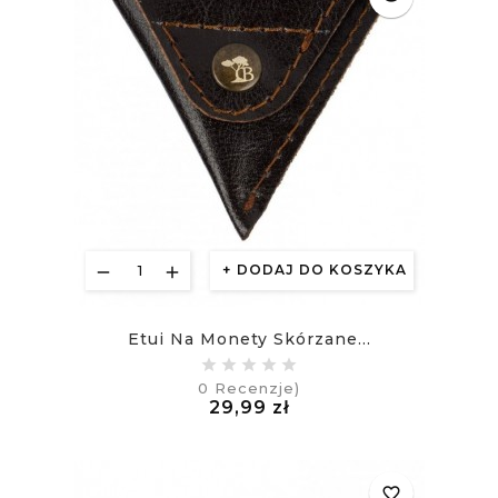
DODAJ DO KOSZYKA
Etui Na Monety Skórzane...
0
Recenzje)
Cena
29,99 zł
£
favorite_border