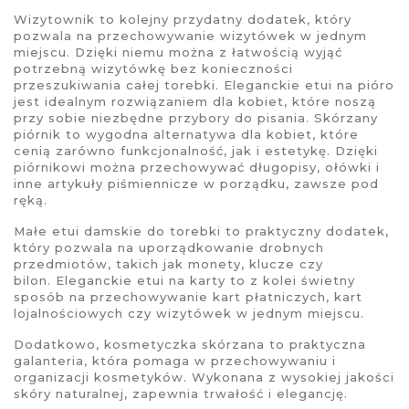
Wizytownik
to kolejny przydatny dodatek, który
pozwala na przechowywanie wizytówek w jednym
miejscu. Dzięki niemu można z łatwością wyjąć
potrzebną wizytówkę bez konieczności
przeszukiwania całej torebki. Eleganckie
etui na pióro
jest idealnym rozwiązaniem dla kobiet, które noszą
przy sobie niezbędne przybory do pisania.
Skórzany
piórnik
to wygodna alternatywa dla kobiet, które
cenią zarówno funkcjonalność, jak i estetykę. Dzięki
piórnikowi można przechowywać długopisy, ołówki i
inne artykuły piśmiennicze w porządku, zawsze pod
ręką.
Małe
etui damskie
do torebki to praktyczny dodatek,
który pozwala na uporządkowanie drobnych
przedmiotów, takich jak monety, klucze czy
bilon.
Eleganckie etui
na karty to z kolei świetny
sposób na przechowywanie kart płatniczych, kart
lojalnościowych czy wizytówek w jednym miejscu.
Dodatkowo,
kosmetyczka skórzana
to praktyczna
galanteria, która pomaga w przechowywaniu i
organizacji kosmetyków. Wykonana z wysokiej jakości
skóry naturalnej, zapewnia trwałość i elegancję.