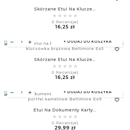
Skórzane Etui Na Klucze...
equalizer
0
Recenzje)
Cena
16,25 zł
visibility
£
DODAJ DO KOSZYKA
favorite_border
Skórzane Etui Na Klucze...
equalizer
0
Recenzje)
Cena
16,25 zł
visibility
£
DODAJ DO KOSZYKA
favorite_border
Etui Na Dokumenty Karty...
equalizer
0
Recenzje)
Cena
29,99 zł
visibility