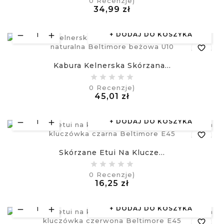
0
Recenzje)
Cena
34,99 zł
visibility
£
DODAJ DO KOSZYKA
favorite_border
Kabura Kelnerska Skórzana...
equalizer
0
Recenzje)
Cena
45,01 zł
visibility
£
DODAJ DO KOSZYKA
favorite_border
Skórzane Etui Na Klucze...
equalizer
0
Recenzje)
Cena
16,25 zł
visibility
£
DODAJ DO KOSZYKA
favorite_border