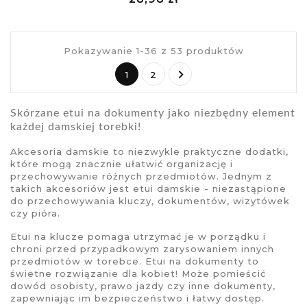
visibility
£
Pokazywanie 1-36 z 53 produktów

1
2
Skórzane etui
na dokumenty jako niezbędny element
każdej damskiej torebki!
Akcesoria damskie to niezwykle praktyczne dodatki,
które mogą znacznie ułatwić organizację i
przechowywanie różnych przedmiotów. Jednym z
takich akcesoriów jest
etui damskie
- niezastąpione
do przechowywania kluczy, dokumentów, wizytówek
czy pióra.
Etui na klucze
pomaga utrzymać je w porządku i
chroni przed przypadkowym zarysowaniem innych
przedmiotów w torebce.
Etui na dokumenty
to
świetne rozwiązanie dla kobiet! Może pomieścić
dowód osobisty, prawo jazdy czy inne dokumenty,
zapewniając im bezpieczeństwo i łatwy dostęp.