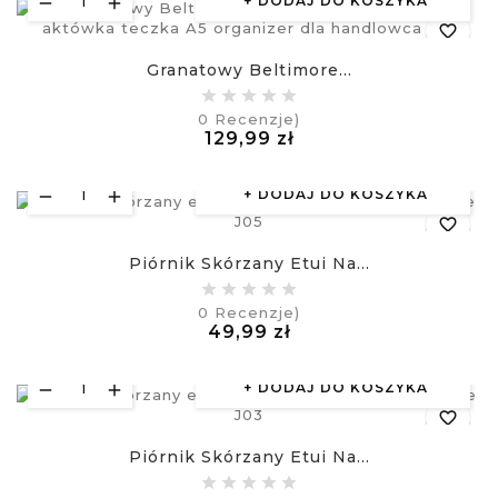
DODAJ DO KOSZYKA
favorite_border
Granatowy Beltimore...
equalizer
0
Recenzje)
Cena
129,99 zł
visibility
£
DODAJ DO KOSZYKA
favorite_border
Piórnik Skórzany Etui Na...
equalizer
0
Recenzje)
Cena
49,99 zł
visibility
£
DODAJ DO KOSZYKA
favorite_border
Piórnik Skórzany Etui Na...
equalizer