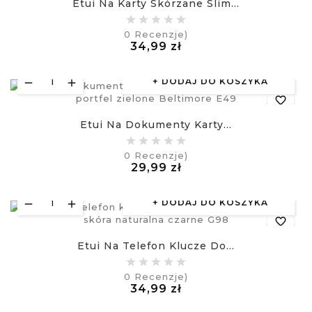
Etui Na Karty Skórzane Slim...
equalizer
0
Recenzje)
Cena
34,99 zł
visibility
£
DODAJ DO KOSZYKA
favorite_border
Etui Na Dokumenty Karty...
equalizer
0
Recenzje)
Cena
29,99 zł
visibility
£
DODAJ DO KOSZYKA
favorite_border
Etui Na Telefon Klucze Do...
equalizer
0
Recenzje)
Cena
34,99 zł
visibility
£