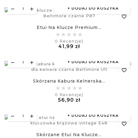
DODAJ DO KOSZYKA
favorite_border
Etui Na Klucze Premium...
equalizer
0
Recenzje)
Cena
41,99 zł
visibility
£
DODAJ DO KOSZYKA
favorite_border
Skórzana Kabura Kelnerska...
equalizer
0
Recenzje)
Cena
56,90 zł
visibility
£
DODAJ DO KOSZYKA
favorite_border
Skórzane Etui Na Klucze...