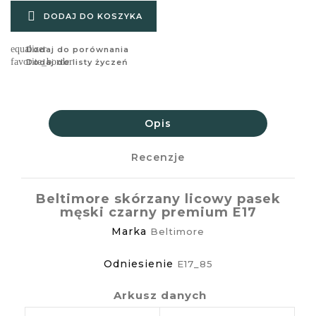

DODAJ DO KOSZYKA
equalizer
Dodaj do porównania
favorite_border
Dodaj do listy życzeń
Opis
Recenzje
Beltimore skórzany licowy pasek
męski czarny premium E17
Marka
Beltimore
Odniesienie
E17_85
Arkusz danych