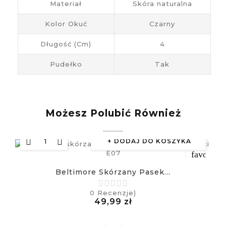
Materiał
Skóra naturalna
Kolor Okuć
Czarny
Długość (cm)
4
Pudełko
Tak
Możesz Polubić Również
DODAJ DO KOSZYKA
favorite_
Beltimore Skórzany Pasek...
equalizer
0
Recenzje)
Cena
49,99 zł
visibility
£