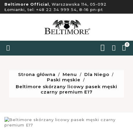
Beltimore Official
, Warszawska 114, 05-092
Łomianki, tel:
+48 22 34 999 54
, 8-16 pn-pt
0


Strona główna
Menu
Dla Niego
Paski męskie
Beltimore skórzany licowy pasek męski
czarny premium E17