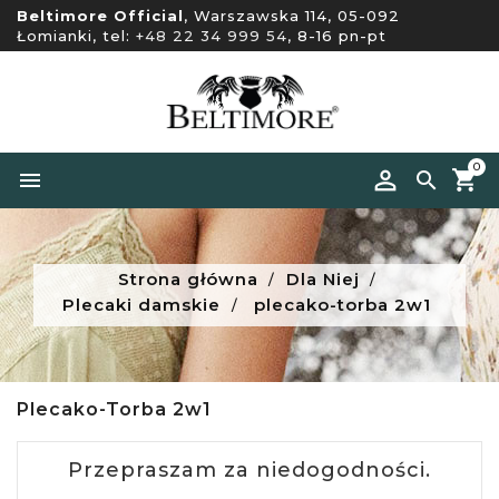
Beltimore Official
, Warszawska 114, 05-092
Łomianki, tel:
+48 22 34 999 54
, 8-16 pn-pt
0


Strona główna
Dla Niej
Plecaki damskie
plecako-torba 2w1
Plecako-Torba 2w1
Przepraszam za niedogodności.