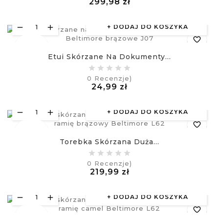
Cena
299,98 zł
visibility
£
DODAJ DO KOSZYKA
favorite_border
Nowy
Etui Skórzane Na Dokumenty...
equalizer
0
Recenzje)
Cena
24,99 zł
visibility
£
DODAJ DO KOSZYKA
favorite_border
Nowy
Torebka Skórzana Duża...
equalizer
0
Recenzje)
Cena
219,99 zł
visibility
£
DODAJ DO KOSZYKA
favorite_border
Nowy