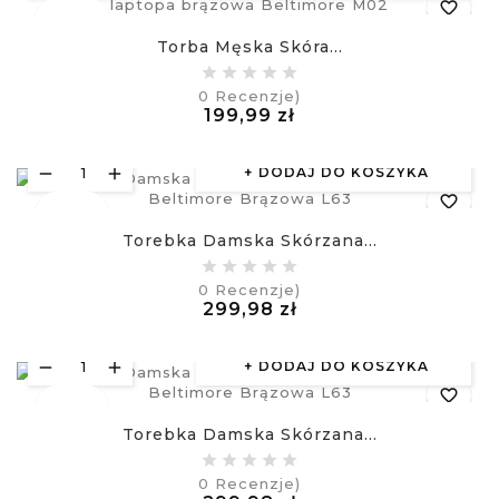
favorite_border
Nowy
Torba Męska Skóra...
equalizer
0
Recenzje)
Cena
199,99 zł
visibility
£
DODAJ DO KOSZYKA
favorite_border
Nowy
Torebka Damska Skórzana...
equalizer
0
Recenzje)
Cena
299,98 zł
visibility
£
DODAJ DO KOSZYKA
favorite_border
Nowy
Torebka Damska Skórzana...
equalizer
0
Recenzje)