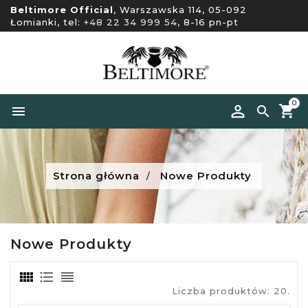
Beltimore Official
, Warszawska 114, 05-092
Łomianki, tel:
+48 22 34 999 54
, 8-16 pn-pt
0


Strona główna
Nowe Produkty
Nowe Produkty
Liczba produktów: 20.