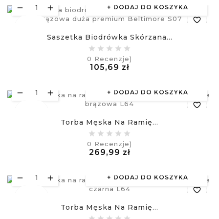
DODAJ DO KOSZYKA
favorite_border
Nowy
Saszetka Biodrówka Skórzana...
equalizer
0
Recenzje)
Cena
105,69 zł
visibility
£
DODAJ DO KOSZYKA
favorite_border
Nowy
Torba Męska Na Ramię...
equalizer
0
Recenzje)
Cena
269,99 zł
visibility
£
DODAJ DO KOSZYKA
favorite_border
Nowy
Torba Męska Na Ramię...
equalizer