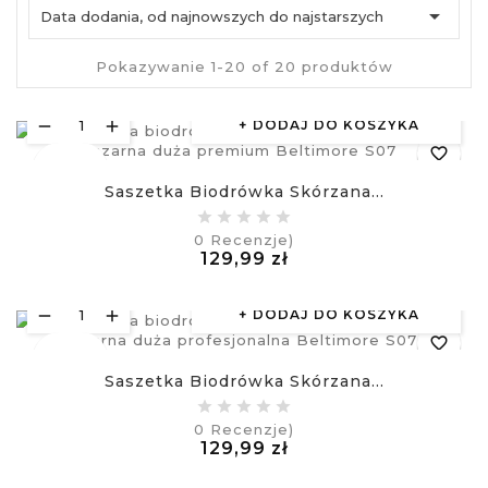

Data dodania, od najnowszych do najstarszych
Pokazywanie 1-20 of 20 produktów
DODAJ DO KOSZYKA
favorite_border
Nowy
Saszetka Biodrówka Skórzana...
equalizer
0
Recenzje)
Cena
129,99 zł
visibility
£
DODAJ DO KOSZYKA
favorite_border
Nowy
Saszetka Biodrówka Skórzana...
equalizer
0
Recenzje)
Cena
129,99 zł
visibility
£