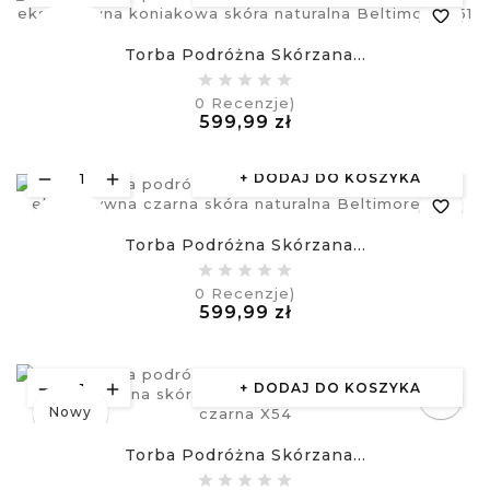
favorite_border
Nowy
Torba Podróżna Skórzana...
equalizer
0
Recenzje)
Cena
599,99 zł
visibility
£
DODAJ DO KOSZYKA
favorite_border
Nowy
Torba Podróżna Skórzana...
equalizer
0
Recenzje)
Cena
599,99 zł
visibility
£
DODAJ DO KOSZYKA
favorite_border
Nowy
equalizer
Torba Podróżna Skórzana...