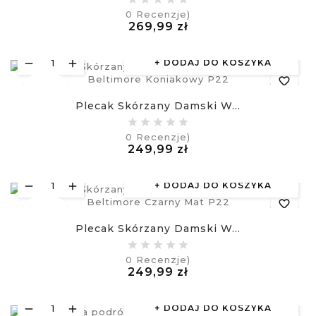
0
Recenzje)
Cena
269,99 zł
visibility
£
DODAJ DO KOSZYKA
favorite_border
Nowy
Plecak Skórzany Damski W...
equalizer
0
Recenzje)
Cena
249,99 zł
visibility
£
DODAJ DO KOSZYKA
favorite_border
Nowy
Plecak Skórzany Damski W...
equalizer
0
Recenzje)
Cena
249,99 zł
visibility
£
DODAJ DO KOSZYKA