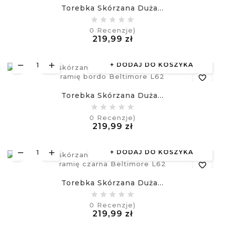
Torebka Skórzana Duża...
equalizer
0
Recenzje)
Cena
219,99 zł
visibility
£
DODAJ DO KOSZYKA
favorite_border
Nowy
Torebka Skórzana Duża...
equalizer
0
Recenzje)
Cena
219,99 zł
visibility
£
DODAJ DO KOSZYKA
favorite_border
Nowy
Torebka Skórzana Duża...
equalizer
0
Recenzje)
Cena
219,99 zł
visibility
£