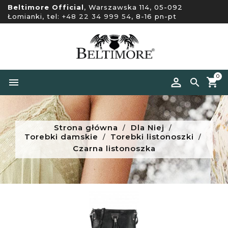
Beltimore Official
, Warszawska 114, 05-092
Łomianki, tel:
+48 22 34 999 54
, 8-16 pn-pt
0


Strona główna
Dla Niej
Torebki damskie
Torebki listonoszki
Czarna listonoszka