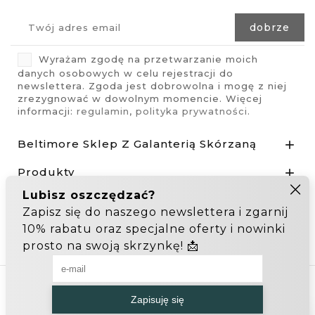
Wyrażam zgodę na przetwarzanie moich
danych osobowych w celu rejestracji do
newslettera. Zgoda jest dobrowolna i mogę z niej
zrezygnować w dowolnym momencie. Więcej
informacji:
regulamin
,
polityka prywatności
.
Beltimore Sklep Z Galanterią Skórzaną

Produkty

Nasza Firma

Odstąp od umowy tutaj
Hurtownia Galanterii
Zakupy hurtowe: