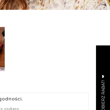
godności.
go szukasz