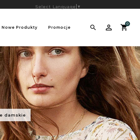
Select Language
▼
0

Nowe Produkty
Promocje
ne damskie