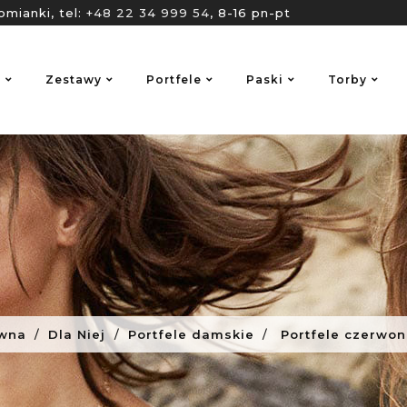
omianki, tel:
+48 22 34 999 54
, 8-16 pn-pt
o
Zestawy
Portfele
Paski
Torby
ówna
Dla Niej
Portfele damskie
Portfele czerwo