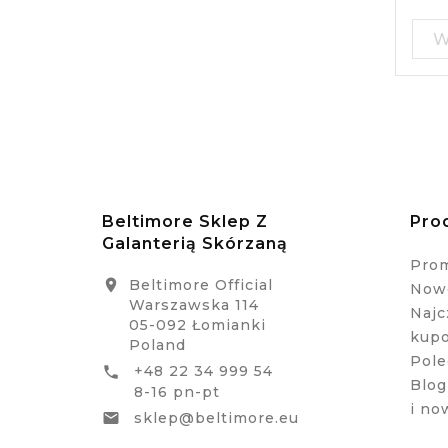
Beltimore Sklep Z
Pro
Galanterią Skórzaną
Pro
Beltimore Official

Nowe
Warszawska 114
Najc
05-092 Łomianki
kup
Poland
Pole
+48 22 34 999 54

Blog
8-16 pn-pt
i no
sklep@beltimore.eu
