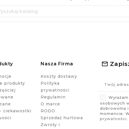
Zapis
dukty
Nasza Firma
mocje
Koszty dostawy
 produkty
Polityka
zęściej
prywatności
owane
Regulamin
Wyrażam 
osobowych w 
cane
O marce
dobrowolna 
- ciekawostki
RODO
momencie. Wi
wości
Sprzedaż hurtowa
prywatności
.
Zwroty i