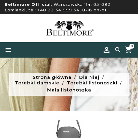
Beltimore Official
, Warszawska 114, 05-092
Łomianki, tel:
+48 22 34 999 54
, 8-16 pn-pt
0


Strona główna
Dla Niej
Torebki damskie
Torebki listonoszki
Mała listonoszka