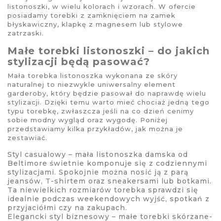
listonoszki, w wielu kolorach i wzorach. W ofercie
posiadamy torebki z zamknięciem na zamek
błyskawiczny, klapkę z magnesem lub stylowe
zatrzaski.
Małe torebki listonoszki – do jakich
stylizacji będą pasować?
Mała torebka listonoszka wykonana ze skóry
naturalnej to niezwykle uniwersalny element
garderoby, który będzie pasował do naprawdę wielu
stylizacji. Dzięki temu warto mieć chociaż jedną tego
typu torebkę, zwłaszcza jeśli na co dzień cenimy
sobie modny wygląd oraz wygodę. Poniżej
przedstawiamy kilka przykładów, jak można je
zestawiać.
Styl casualowy – mała listonoszka damska od
Beltimore świetnie komponuje się z codziennymi
stylizacjami. Spokojnie można nosić ją z parą
jeansów, T-shirtem oraz sneakersami lub botkami.
Ta niewielkich rozmiarów torebka sprawdzi się
idealnie podczas weekendowych wyjść, spotkań z
przyjaciółmi czy na zakupach.
Elegancki styl biznesowy – małe torebki skórzane-