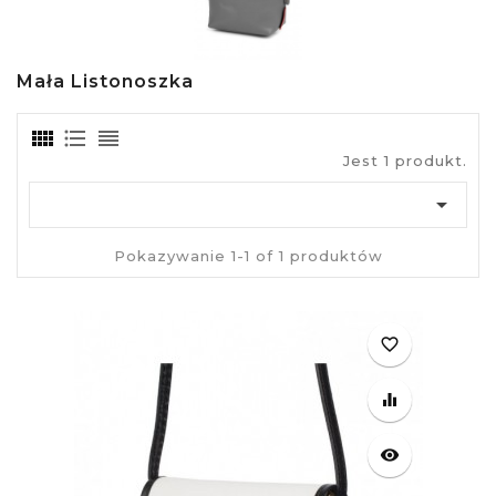
Mała Listonoszka
Jest 1 produkt.

Pokazywanie 1-1 of 1 produktów
favorite_border
equalizer
visibility