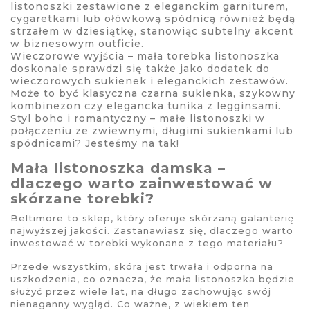
listonoszki zestawione z eleganckim garniturem,
cygaretkami lub ołówkową spódnicą również będą
strzałem w dziesiątkę, stanowiąc subtelny akcent
w biznesowym outficie.
Wieczorowe wyjścia – mała torebka listonoszka
doskonale sprawdzi się także jako dodatek do
wieczorowych sukienek i eleganckich zestawów.
Może to być klasyczna czarna sukienka, szykowny
kombinezon czy elegancka tunika z legginsami.
Styl boho i romantyczny – małe listonoszki w
połączeniu ze zwiewnymi, długimi sukienkami lub
spódnicami? Jesteśmy na tak!
Mała listonoszka damska –
dlaczego warto zainwestować w
skórzane torebki?
Beltimore to sklep, który oferuje skórzaną galanterię
najwyższej jakości. Zastanawiasz się, dlaczego warto
inwestować w torebki wykonane z tego materiału?
Przede wszystkim, skóra jest trwała i odporna na
uszkodzenia, co oznacza, że mała listonoszka będzie
służyć przez wiele lat, na długo zachowując swój
nienaganny wygląd. Co ważne, z wiekiem ten