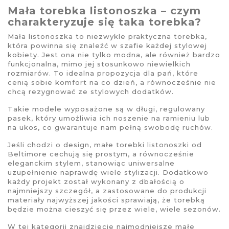
Mała torebka listonoszka – czym
charakteryzuje się taka torebka?
Mała listonoszka to niezwykle praktyczna torebka,
która powinna się znaleźć w szafie każdej stylowej
kobiety. Jest ona nie tylko modna, ale również bardzo
funkcjonalna, mimo jej stosunkowo niewielkich
rozmiarów. To idealna propozycja dla pań, które
cenią sobie komfort na co dzień, a równocześnie nie
chcą rezygnować ze stylowych dodatków.
Takie modele wyposażone są w długi, regulowany
pasek, który umożliwia ich noszenie na ramieniu lub
na ukos, co gwarantuje nam pełną swobodę ruchów.
Jeśli chodzi o design, małe torebki listonoszki od
Beltimore cechują się prostym, a równocześnie
eleganckim stylem, stanowiąc uniwersalne
uzupełnienie naprawdę wiele stylizacji. Dodatkowo
każdy projekt został wykonany z dbałością o
najmniejszy szczegół, a zastosowane do produkcji
materiały najwyższej jakości sprawiają, że torebką
będzie można cieszyć się przez wiele, wiele sezonów.
W tej kategorii znajdziecie najmodniejsze małe