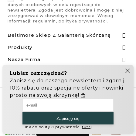
danych osobowych w celu rejestracji do
newslettera. Zgoda jest dobrowolna i mogę z niej
zrezygnować w dowolnym momencie. Więcej
informacji:
regulamin
,
polityka prywatności
.
Beltimore Sklep Z Galanterią Skórzaną

Produkty

Nasza Firma

Odstąp od umowy tutaj
Hurtownia Galanterii
Zakupy hurtowe: