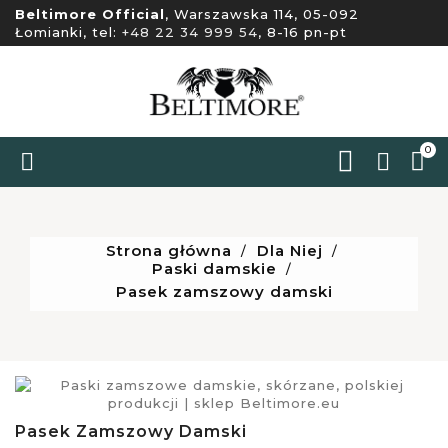
Beltimore Official
, Warszawska 114, 05-092
Łomianki, tel:
+48 22 34 999 54
, 8-16 pn-pt
0


Strona główna
Dla Niej
Paski damskie
Pasek zamszowy damski
Pasek Zamszowy Damski