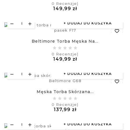
0
Recenzje)
Cena
149,99 zł
visibility
£
DODAJ DO KOSZYKA
favorite_border
Beltimore Torba Męska Na...
equalizer
0
Recenzje)
Cena
149,99 zł
visibility
£
DODAJ DO KOSZYKA
favorite_border
Męska Torba Skórzana...
equalizer
0
Recenzje)
Cena
137,99 zł
visibility
£
DODAJ DO KOSZYKA