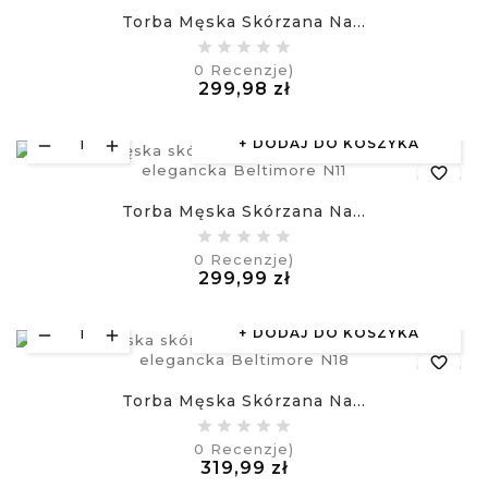
Torba Męska Skórzana Na...
equalizer
0
Recenzje)
Cena
299,98 zł
visibility
£
DODAJ DO KOSZYKA
favorite_border
Torba Męska Skórzana Na...
equalizer
0
Recenzje)
Cena
299,99 zł
visibility
£
DODAJ DO KOSZYKA
favorite_border
Torba Męska Skórzana Na...
equalizer
0
Recenzje)
Cena
319,99 zł
visibility
£