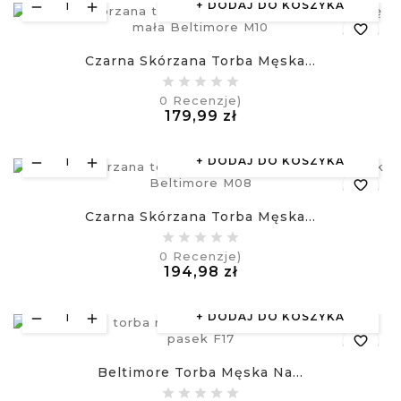
DODAJ DO KOSZYKA
favorite_border
Czarna Skórzana Torba Męska...
equalizer
0
Recenzje)
Cena
179,99 zł
visibility
£
DODAJ DO KOSZYKA
favorite_border
Czarna Skórzana Torba Męska...
equalizer
0
Recenzje)
Cena
194,98 zł
visibility
£
DODAJ DO KOSZYKA
favorite_border
Beltimore Torba Męska Na...
equalizer