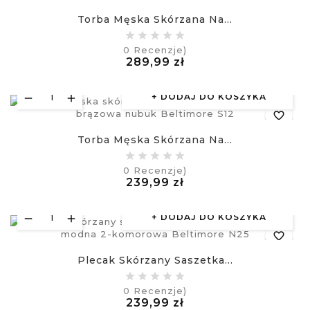
Torba Męska Skórzana Na...
equalizer
0
Recenzje)
Cena
289,99 zł
visibility
£
DODAJ DO KOSZYKA
favorite_border
Torba Męska Skórzana Na...
equalizer
0
Recenzje)
Cena
239,99 zł
visibility
£
DODAJ DO KOSZYKA
favorite_border
Plecak Skórzany Saszetka...
equalizer
0
Recenzje)
Cena
239,99 zł
visibility