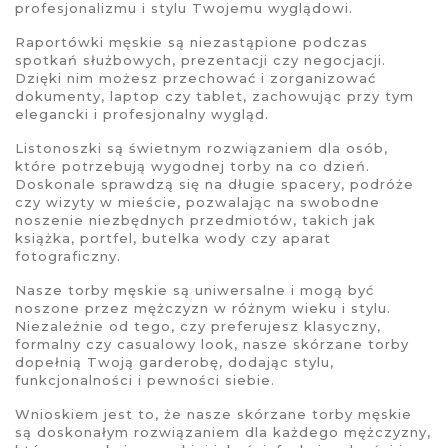
profesjonalizmu i stylu Twojemu wyglądowi.
Raportówki
męskie są niezastąpione podczas
spotkań służbowych, prezentacji czy negocjacji.
Dzięki nim możesz przechować i zorganizować
dokumenty, laptop czy tablet, zachowując przy tym
elegancki i profesjonalny wygląd.
Listonoszki
są świetnym rozwiązaniem dla osób,
które potrzebują wygodnej torby na co dzień.
Doskonale sprawdzą się na długie spacery, podróże
czy wizyty w mieście, pozwalając na swobodne
noszenie niezbędnych przedmiotów, takich jak
książka, portfel, butelka wody czy aparat
fotograficzny.
Nasze
torby męskie
są uniwersalne i mogą być
noszone przez mężczyzn w różnym wieku i stylu.
Niezależnie od tego, czy preferujesz klasyczny,
formalny czy casualowy look, nasze
skórzane torby
dopełnią Twoją garderobę, dodając stylu,
funkcjonalności i pewności siebie.
Wnioskiem jest to, że nasze
skórzane torby męskie
są doskonałym rozwiązaniem dla każdego mężczyzny,