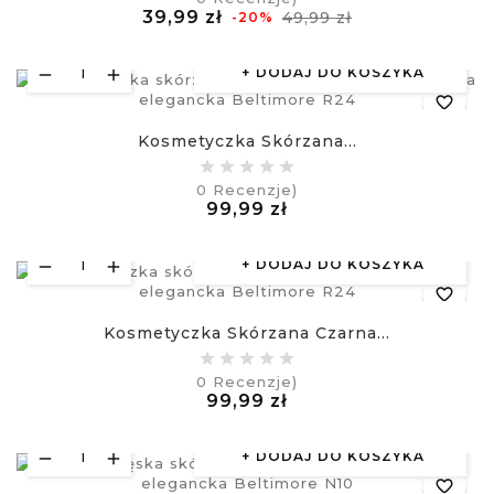
Normalna
Cena
39,99 zł
49,99 zł
-20%
visibility
cena
£
DODAJ DO KOSZYKA
favorite_border
Kosmetyczka Skórzana...
equalizer
0
Recenzje)
Cena
99,99 zł
visibility
£
DODAJ DO KOSZYKA
favorite_border
Kosmetyczka Skórzana Czarna...
equalizer
0
Recenzje)
Cena
99,99 zł
visibility
£
DODAJ DO KOSZYKA
favorite_border