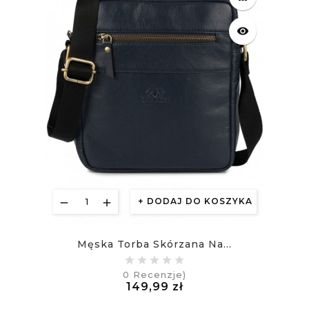
visibility
DODAJ DO KOSZYKA
Męska Torba Skórzana Na...
0
Recenzje)
Cena
149,99 zł
£