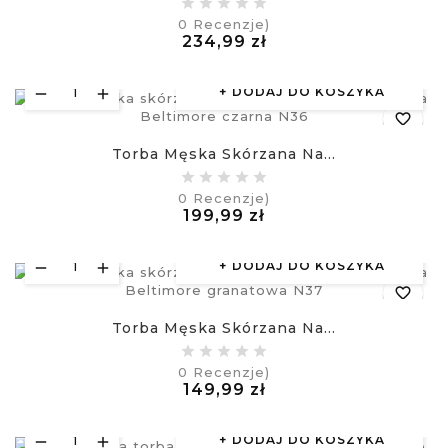
0
Recenzje)
Cena
234,99 zł
visibility
£
DODAJ DO KOSZYKA
favorite_border
Torba Męska Skórzana Na...
equalizer
0
Recenzje)
Cena
199,99 zł
visibility
£
DODAJ DO KOSZYKA
favorite_border
Torba Męska Skórzana Na...
equalizer
0
Recenzje)
Cena
149,99 zł
visibility
£
DODAJ DO KOSZYKA