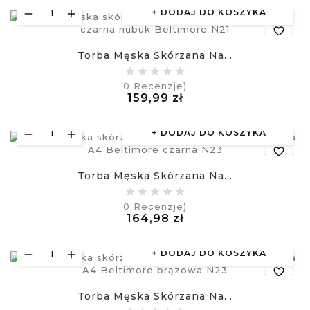
DODAJ DO KOSZYKA
favorite_border
Torba Męska Skórzana Na...
equalizer
0
Recenzje)
Cena
159,99 zł
visibility
£
DODAJ DO KOSZYKA
favorite_border
Torba Męska Skórzana Na...
equalizer
0
Recenzje)
Cena
164,98 zł
visibility
£
DODAJ DO KOSZYKA
favorite_border
Torba Męska Skórzana Na...
equalizer