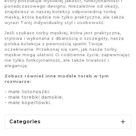
który poszukuje wysokiej jakości, funkcjonalności i
ponadczasowego designu. Niezależnie od okazji,
znajdziesz w naszej kolekcji odpowiednią
torbę
męską
, która będzie nie tylko praktyczna, ale także
wyrazi Twój indywidualny styl i osobowość.
Jeśli szukasz
torby męskiej
, która jest praktyczna,
stylowa i wykonana z dbałością o szczegóły, nasza
polska kolekcja z pewnością spełni Twoje
oczekiwania. Przekonaj się sam, jak nasze torby
męskie mogą ułatwić Ci codzienne życie, zapewniając
nie tylko funkcjonalność, ale także trwałość i
elegancję.
Zobacz również inne modele toreb w tym
rozmiarze:
-
małe listonoszki
;
-
małe torebki damskie
;
-
małe kopertówki
.

Categories