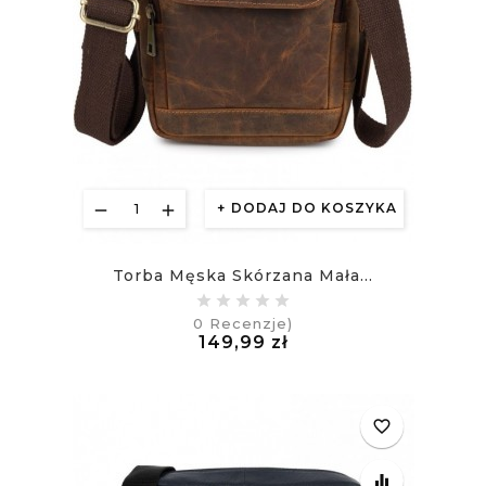
DODAJ DO KOSZYKA
Torba Męska Skórzana Mała...
0
Recenzje)
Cena
149,99 zł
£
favorite_border
equalizer