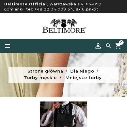
Beltimore Official
, Warszawska 114, 05-092
Łomianki, tel:
+48 22 34 999 54
, 8-16 pn-pt
0


Strona główna
Dla Niego
Torby męskie
Mniejsze torby