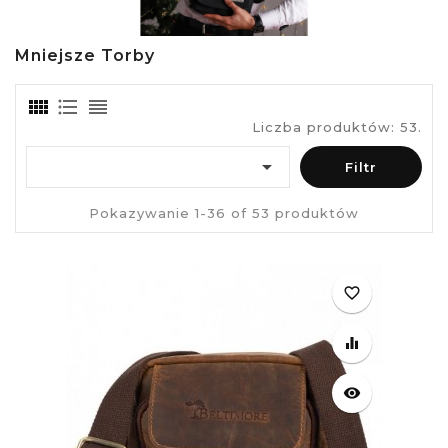
Mniejsze Torby
Liczba produktów: 53.

Filtr
Pokazywanie 1-36 of 53 produktów
favorite_border
equalizer
visibility