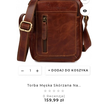
visibility
DODAJ DO KOSZYKA
Torba Męska Skórzana Na...
0
Recenzje)
Cena
159,99 zł
£