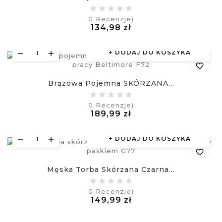
equalizer
0
Recenzje)
Cena
134,98 zł
visibility
£
DODAJ DO KOSZYKA
favorite_border
Brązowa Pojemna SKÓRZANA...
equalizer
0
Recenzje)
Cena
189,99 zł
visibility
£
DODAJ DO KOSZYKA
favorite_border
Męska Torba Skórzana Czarna...
equalizer
0
Recenzje)
Cena
149,99 zł
visibility
£