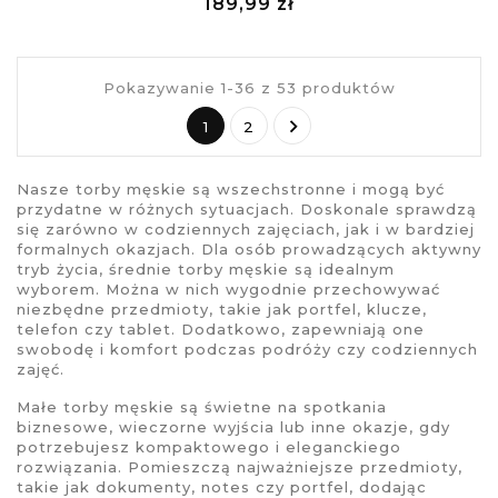
Cena
189,99 zł
visibility
£
Pokazywanie 1-36 z 53 produktów

1
2
Nasze
torby męskie
są wszechstronne i mogą być
przydatne w różnych sytuacjach. Doskonale sprawdzą
się zarówno w codziennych zajęciach, jak i w bardziej
formalnych okazjach. Dla osób prowadzących aktywny
tryb życia,
średnie torby męskie
są idealnym
wyborem. Można w nich wygodnie przechowywać
niezbędne przedmioty, takie jak portfel, klucze,
telefon czy tablet. Dodatkowo, zapewniają one
swobodę i komfort podczas podróży czy codziennych
zajęć.
Małe torby męskie
są świetne na spotkania
biznesowe, wieczorne wyjścia lub inne okazje, gdy
potrzebujesz kompaktowego i eleganckiego
rozwiązania. Pomieszczą najważniejsze przedmioty,
takie jak dokumenty, notes czy portfel, dodając