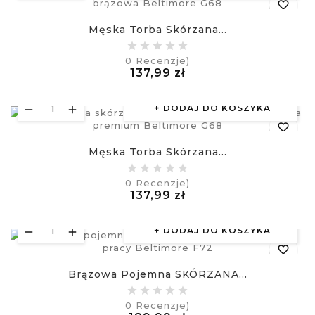
favorite_border
Męska Torba Skórzana...
equalizer
0
Recenzje)
Cena
137,99 zł
visibility
£
DODAJ DO KOSZYKA
favorite_border
Męska Torba Skórzana...
equalizer
0
Recenzje)
Cena
137,99 zł
visibility
£
DODAJ DO KOSZYKA
favorite_border
Brązowa Pojemna SKÓRZANA...
equalizer
0
Recenzje)