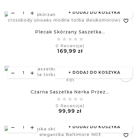
£
DODAJ DO KOSZYKA
favorite_border
Plecak Skórzany Saszetka...
equalizer
0
Recenzje)
Cena
169,99 zł
visibility
£
DODAJ DO KOSZYKA
favorite_border
equalizer
Czarna Saszetka Nerka Przez...
0
Recenzje)
visibility
Cena
99,99 zł
£
DODAJ DO KOSZYKA
favorite_border