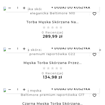
DODAJ DO KOSZYKA
favorite_border
Torba Męska Skórzana Na...
equalizer
0
Recenzje)
Cena
289,99 zł
visibility
£
DODAJ DO KOSZYKA
favorite_border
Męska Torba Skórzana Przez...
equalizer
0
Recenzje)
Cena
134,98 zł
visibility
£
DODAJ DO KOSZYKA
favorite_border
Czarna Męska Torba Skórzana...