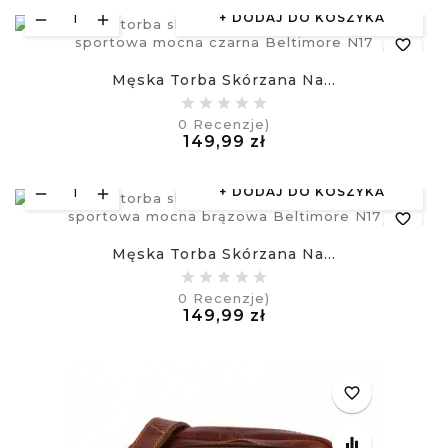
DODAJ DO KOSZYKA
favorite_border
Męska Torba Skórzana Na...
equalizer
0
Recenzje)
Cena
149,99 zł
visibility
£
DODAJ DO KOSZYKA
favorite_border
Męska Torba Skórzana Na...
equalizer
0
Recenzje)
Cena
149,99 zł
visibility
£
favorite_border
equalizer