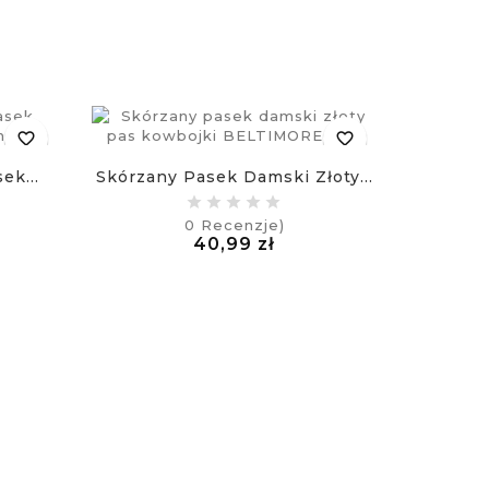
favorite_border
favorite_border
ek...
Skórzany Pasek Damski Złoty...
Beltim
0
Recenzje)
a
Cena
40,99 zł
£