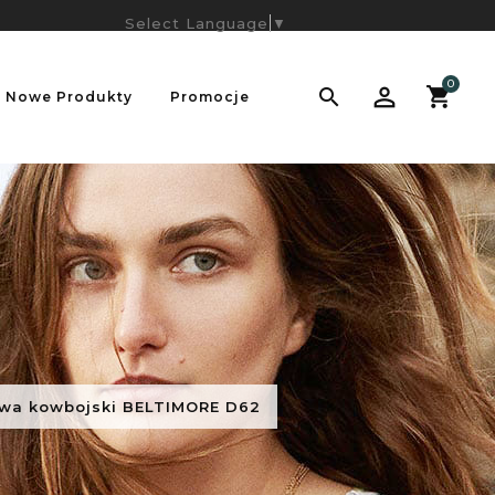
Select Language
▼
0

Nowe Produkty
Promocje
wa kowbojski BELTIMORE D62