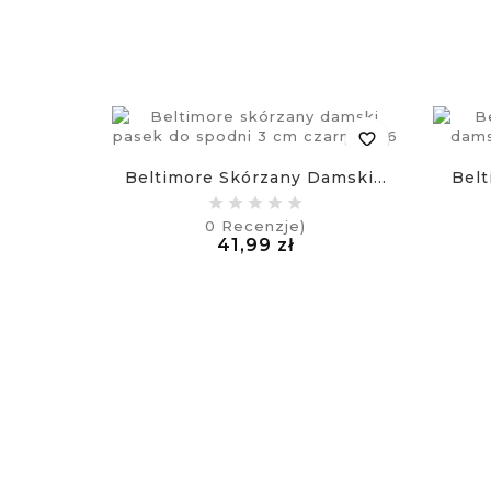
favorite_border
Beltimore Skórzany Damski...
Belt
0
Recenzje)
Cena
41,99 zł
£