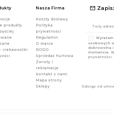
Zapis
dukty
Nasza Firma
mocje
Koszty dostawy
 produkty
Polityka
zęściej
prywatności
owane
Regulamin
Wyrażam 
osobowych w 
cane
O marce
dobrowolna 
- ciekawostki
RODO
momencie. Wi
wości
Sprzedaż hurtowa
prywatności
.
Zwroty i
reklamacje
Kontakt z nami
Mapa strony
Sklepy
Odstąp od umow