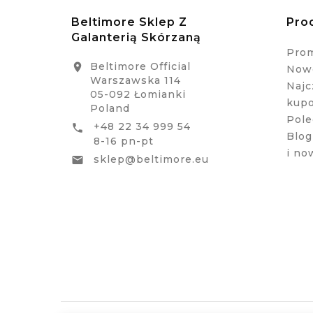
Beltimore Sklep Z
Pro
Galanterią Skórzaną
Pro
Beltimore Official

Nowe
Warszawska 114
Najc
05-092 Łomianki
kup
Poland
Pole
+48 22 34 999 54

Blog
8-16 pn-pt
i no
sklep@beltimore.eu
