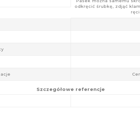
Pasek można samemu skrócić
odkręcić śrubkę, zdjąć kla
ręc
cy
acje
Cer
Szczegółowe referencje