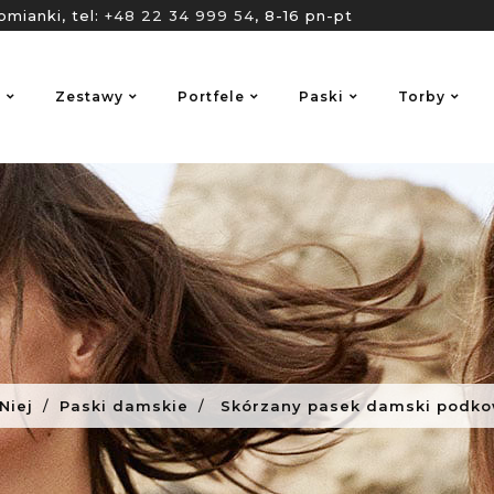
omianki, tel:
+48 22 34 999 54
, 8-16 pn-pt
o
Zestawy
Portfele
Paski
Torby
Niej
Paski damskie
Skórzany pasek damski podko