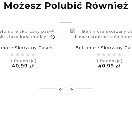
Możesz Polubić Również
favorite_border
imore Skórzany Pasek...
Beltimore Skórzany Pas
0
Recenzje)
0
Recenzje)
Cena
Cen
40,99 zł
40,99 zł
£
£