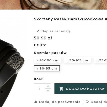
Skórzany Pasek Damski Podkowa 

Napisz recenzję
50,99 zł
Brutto
Rozmiar pasków
r.85-100 cm
r.90-105 cm
r.95-
r.80-95 cm
Ilość

DODAJ DO KOSZYKA
Dodaj do porównania
Dodaj do
equalizer
favorite_border