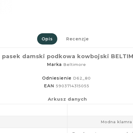
Opis
Recenzje
y pasek damski podkowa kowbojski BELTI
Marka
Beltimore
Odniesienie
D62_80
EAN
5903714315055
Arkusz danych
Modna klamra 