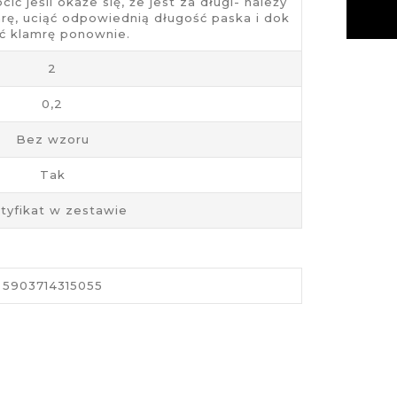
 jeśli okaże się, że jest za długi- należy
mrę, uciąć odpowiednią długość paska i dok
ić klamrę ponownie.
2
0,2
Bez wzoru
Tak
tyfikat w zestawie
5903714315055