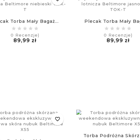
cak Torba Mały Bagaż...
Plecak Torba Mały Bag
0
Recenzje)
0
Recenzje)
Cena
Ce
89,99 zł
89,99 zł
£
£
favorite_border
Torba Podróżna Skórza