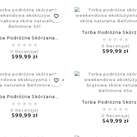
favorite_border
Torba Podróżna Skórza
ba Podróżna Skórzana...
0
Recenzje)
Ce
599,99 zł
0
Recenzje)
Cena
£
599,99 zł
£
favorite_border
ba Podróżna Skórzana...
Torba Podróżna Skórza
0
Recenzje)
Cena
599,99 zł
0
Recenzje)
£
Ce
549,99 zł
£