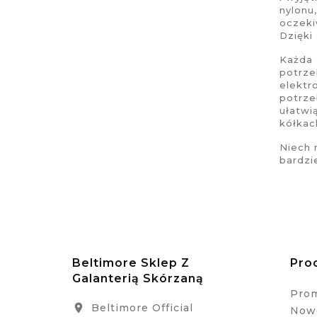
nylonu
oczeki
Dzięki
Każda 
potrze
elektr
potrze
ułatwi
kółkac
Niech
bardzi
Beltimore Sklep Z
Pro
Galanterią Skórzaną
Pro
Beltimore Official

Nowe