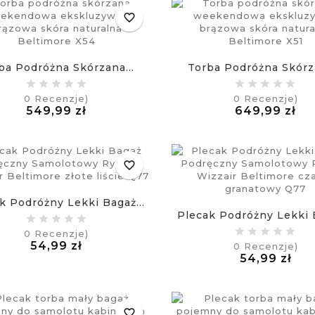
favorite_border
ba Podróżna Skórzana...
Torba Podróżna Skórza
0
Recenzje)
0
Recenzje)
Cena
Ce
549,99 zł
649,99 zł
£
£
favorite_border
k Podróżny Lekki Bagaż...
Plecak Podróżny Lekki B
0
Recenzje)
Cena
54,99 zł
0
Recenzje)
£
Ce
54,99 zł
£
favorite_border