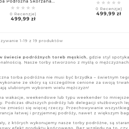
ba Podróżna Skórzana...
0
Recenzje)
Ce
499,99 zł
0
Recenzje)
Cena
£
499,99 zł
£
zywanie 1-19 z 19 produktów
w świecie
podróżnych toreb męskich
, gdzie styl spotyk
onalnością. Nasze torby stworzono z myślą o mężczyznach,
yczna
torba podróżna
nie musi być brzydka – świetnym te
wykonane ze skóry są szczególnie cenione za swoją trwał
ają ulubionym wyborem wielu mężczyzn!
na wakacje, weekendowe lub typu weekender to mniejsze 
y. Podczas dłuższych podróży lub delegacji służbowych le
nie zmieści się więcej rzeczy. Przechowywanie wszystkieg
rancja łatwej i przyjemnej podróży, nawet z większym ba
ały, z których wykonujemy nasze
torby podróżne
, są star
tkowy efekt produktu końcowego. Bez względu na to, cz