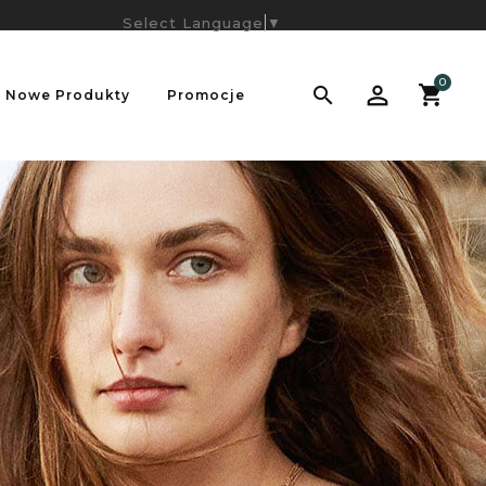
Select Language
▼
0

Nowe Produkty
Promocje