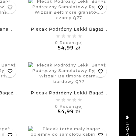
favorite_border
favorite_border
na...
Plecak Podróżny Lekki Bagaż...
0
Recenzje)
na
Cena
54,99 zł
£
favorite_border
favorite_border
agaż...
Plecak Podróżny Lekki Bagaż...
0
Recenzje)
na
Cena
54,99 zł
£
favorite_border
favorite_border