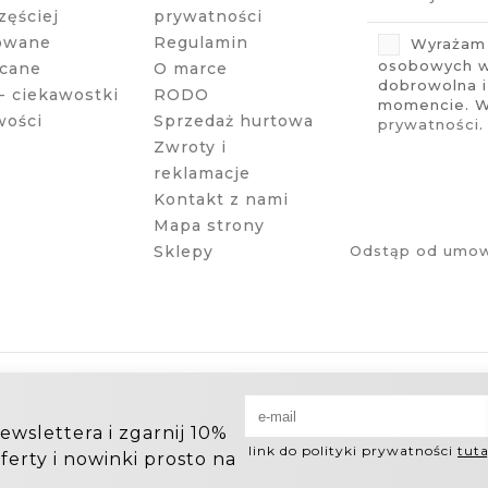
zęściej
prywatności
owane
Regulamin
Wyrażam 
osobowych w 
cane
O marce
dobrowolna 
- ciekawostki
RODO
momencie. Wi
wości
Sprzedaż hurtowa
prywatności
.
Zwroty i
reklamacje
Kontakt z nami
Mapa strony
Sklepy
Odstąp od umow