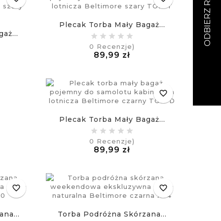
Plecak Torba Mały Bagaż...
aż...
0
Recenzje)
Cena
89,99 zł
na
£
favorite_border
Plecak Torba Mały Bagaż...
0
Recenzje)
Cena
89,99 zł
£
favorite_border
favorite_border
na...
Torba Podróżna Skórzana...