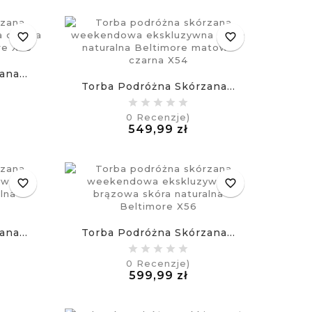
favorite_border
favorite_border
na...
Torba Podróżna Skórzana...
na
0
Recenzje)
Cena
549,99 zł
£
favorite_border
favorite_border
na...
Torba Podróżna Skórzana...
0
Recenzje)
na
Cena
599,99 zł
£