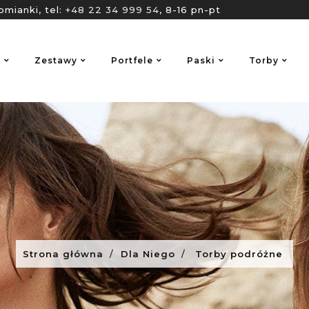
omianki, tel:
+48 22 34 999 54
, 8-16 pn-pt
o
Zestawy
Portfele
Paski
Torby
Strona główna
Dla Niego
Torby podróżne