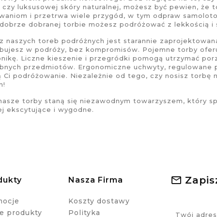
, czy luksusowej skóry naturalnej, możesz być pewien, że 
waniom i przetrwa wiele przygód, w tym odpraw samolot
 dobrze dobranej torbie możesz podróżować z lekkością i s
z naszych
toreb podróżnych
jest starannie zaprojektowan
bujesz w podróży, bez kompromisów. Pojemne torby oferują
onikę. Liczne kieszenie i przegródki pomogą utrzymać por
bnych przedmiotów. Ergonomiczne uchwyty, regulowane pa
ą Ci podróżowanie. Niezależnie od tego, czy nosisz
torbę
n
h!
 nasze
torby
staną się niezawodnym towarzyszem, który spr
ej ekscytujące i wygodne.
Zapis
dukty
Nasza Firma
mocje
Koszty dostawy
 produkty
Polityka