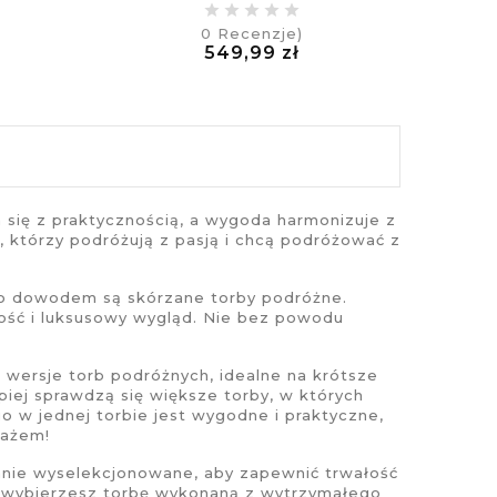
0
Recenzje)
na
Cena
549,99 zł
£
a się z praktycznością, a wygoda harmonizuje z
 którzy podróżują z pasją i chcą podróżować z
go dowodem są skórzane torby podróżne.
ość i luksusowy wygląd. Nie bez powodu
wersje torb podróżnych, idealne na krótsze
piej sprawdzą się większe torby, w których
o w jednej torbie jest wygodne i praktyczne,
gażem!
annie wyselekcjonowane, aby zapewnić trwałość
y wybierzesz torbę wykonaną z wytrzymałego