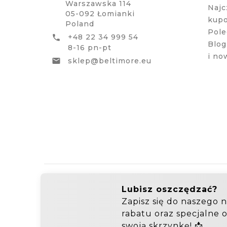
Warszawska 114
Najc
05-092 Łomianki
kup
Poland
Pole
+48 22 34 999 54

Blog
8-16 pn-pt
i no
sklep@beltimore.eu

Hurtownia Galanterii
Zakupy hurtowe: