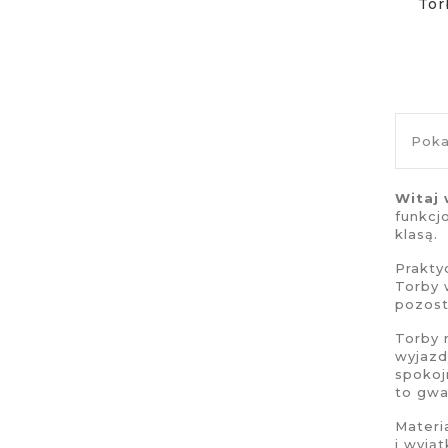
Tor
Poka
Witaj 
funkcj
klasą.
Prakt
Torby 
pozost
Torby 
wyjazd
spokoj
to gwa
Materi
i wyją