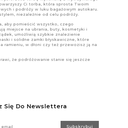
towarzyszy Ci torba, która sprosta Twoim
owych i podróży w luku bagażowym autokaru.
tylem, niezależnie od celu podróży.
a, aby pomieścić wszystko, czego
 miejsce na ubrania, buty, kosmetyki i
ządek, umożliwią szybkie znalezienie
ski i solidne zamki błyskawiczne, które
a ramieniu, w dłoni czy też przewozisz ją na
awi, że podróżowanie stanie się jeszcze
z Się Do Newslettera