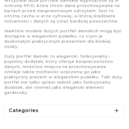
Wszystkie
duże portfele damskie
wyposażone są w
ochronę RFiD, która chroni dane przechowywane na
kartach przed nieuprawnionym odczytem. Jest to
istotna cecha w erze cyfrowej, w której kradzieże
tożsamości i danych są coraz bardziej powszechne.
Niektóre modele
dużych portfeli damskich
mogą być
dostępne w eleganckim pudełku, co czyni je
doskonałym praktycznym prezentem dla bliskiej
osoby.
Duży portfel damski
to elegancki, funkcjonalny i
pojemny dodatek, który oferuje bezpieczeństwo
danych, mnóstwo miejsca na przechowywanie.
Istnieje także możliwość wręczenia go jako
praktyczny prezent w eleganckim pudełku. Taki
duży
portfel
nie tylko sprawi radość jako funkcjonalny
dodatek, ale również jako elegancki element
garderoby.

Categories