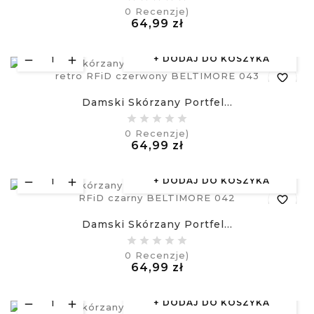
0
Recenzje)
Cena
64,99 zł
visibility
£
DODAJ DO KOSZYKA
favorite_border
Damski Skórzany Portfel...
equalizer
0
Recenzje)
Cena
64,99 zł
visibility
£
DODAJ DO KOSZYKA
favorite_border
Damski Skórzany Portfel...
equalizer
0
Recenzje)
Cena
64,99 zł
visibility
£
DODAJ DO KOSZYKA