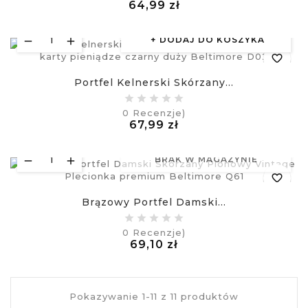
Cena
64,99 zł
visibility
£
DODAJ DO KOSZYKA
favorite_border
Portfel Kelnerski Skórzany...
equalizer
0
Recenzje)
Cena
67,99 zł
visibility
£
BRAK W MAGAZYNIE
favorite_border
Brązowy Portfel Damski...
equalizer
0
Recenzje)
Cena
69,10 zł
visibility
£
Pokazywanie 1-11 z 11 produktów