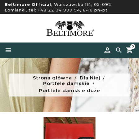
Beltimore Official
, Warszawska 114, 05-092
Łomianki, tel:
+48 22 34 999 54
, 8-16 pn-pt
0


Strona główna
Dla Niej
Portfele damskie
Portfele damskie duże