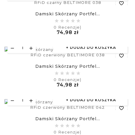
favorite_border
Damski Skórzany Portfel...
equalizer
0
Recenzje)
Cena
74,98 zł
visibility
£
DODAJ DO KOSZYKA
favorite_border
Damski Skórzany Portfel...
equalizer
0
Recenzje)
Cena
74,98 zł
visibility
£
DODAJ DO KOSZYKA
favorite_border
Damski Skórzany Portfel...
equalizer
0
Recenzje)