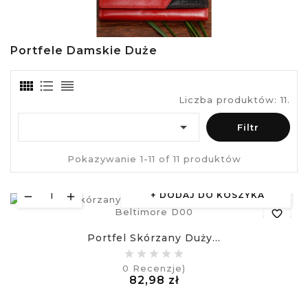
Portfele Damskie Duże
Liczba produktów: 11.

Filtr
Pokazywanie 1-11 of 11 produktów
DODAJ DO KOSZYKA
favorite_border
Portfel Skórzany Duży...
equalizer
0
Recenzje)
Cena
82,98 zł
visibility
£