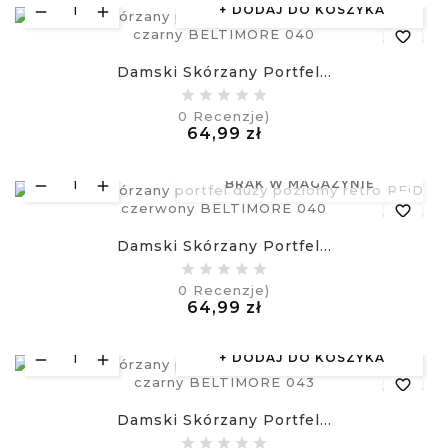
DODAJ DO KOSZYKA
favorite_border
Damski Skórzany Portfel...
equalizer
0
Recenzje)
Cena
64,99 zł
visibility
£
BRAK W MAGAZYNIE
favorite_border
Damski Skórzany Portfel...
equalizer
0
Recenzje)
Cena
64,99 zł
visibility
£
DODAJ DO KOSZYKA
favorite_border
Damski Skórzany Portfel...
equalizer