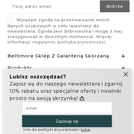
Wyrażam zgodę na przetwarzanie moich
danych osobowych w celu rejestracji do
newslettera. Zgoda jest dobrowolna i mogę z niej
zrezygnować w dowolnym momencie. Więcej
informacji:
regulamin
,
polityka prywatności
.
Beltimore Sklep Z Galanterią Skórzaną

Produkty

Nasza Firma

Odstąp od umowy tutaj
Hurtownia Galanterii
Zakupy hurtowe: