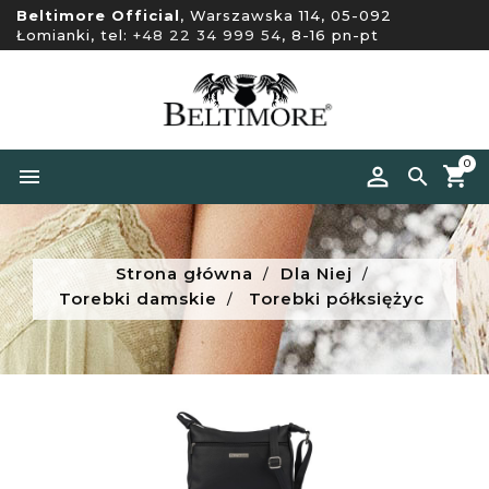
Beltimore Official
, Warszawska 114, 05-092
Łomianki, tel:
+48 22 34 999 54
, 8-16 pn-pt
0


Strona główna
Dla Niej
Torebki damskie
Torebki półksiężyc