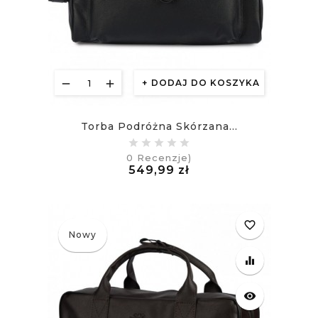
DODAJ DO KOSZYKA
Torba Podróżna Skórzana...
0
Recenzje)
Cena
549,99 zł
£
favorite_border
Nowy
equalizer
visibility