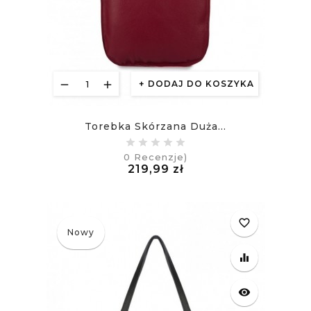
DODAJ DO KOSZYKA
Torebka Skórzana Duża...
0
Recenzje)
Cena
219,99 zł
£
favorite_border
Nowy
equalizer
visibility