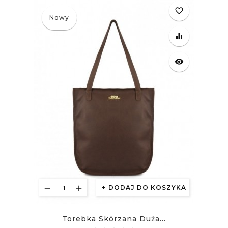
favorite_border
Nowy
equalizer
visibility
DODAJ DO KOSZYKA
Torebka Skórzana Duża...