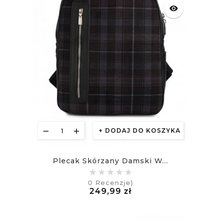
visibility
DODAJ DO KOSZYKA
Plecak Skórzany Damski W...
0
Recenzje)
Cena
249,99 zł
£