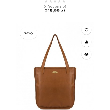
0
Recenzje)
Cena
219,99 zł
£
favorite_border
Nowy
equalizer
visibility