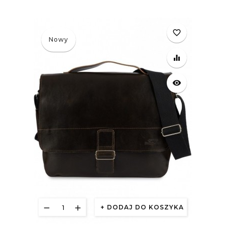
£
favorite_border
Nowy
equalizer
visibility
DODAJ DO KOSZYKA