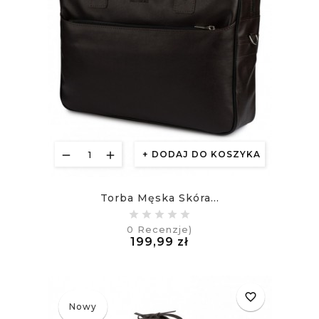
DODAJ DO KOSZYKA
Torba Męska Skóra...
0
Recenzje)
Cena
199,99 zł
£
favorite_border
Nowy