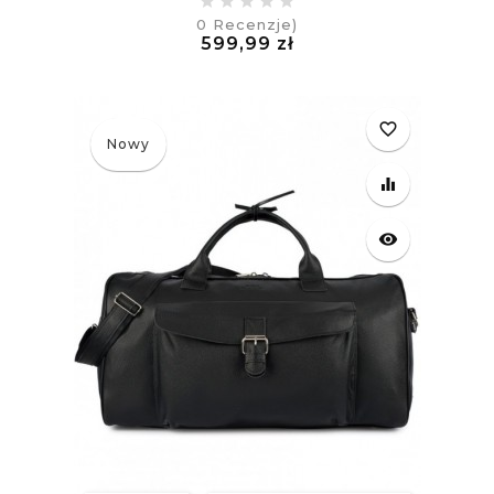
0
Recenzje)
Cena
599,99 zł
£
favorite_border
Nowy
equalizer
visibility