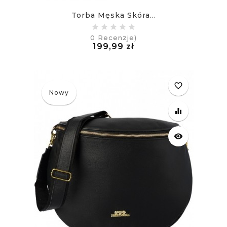
Torba Męska Skóra...
0
Recenzje)
Cena
199,99 zł
£
favorite_border
Nowy
equalizer
visibility