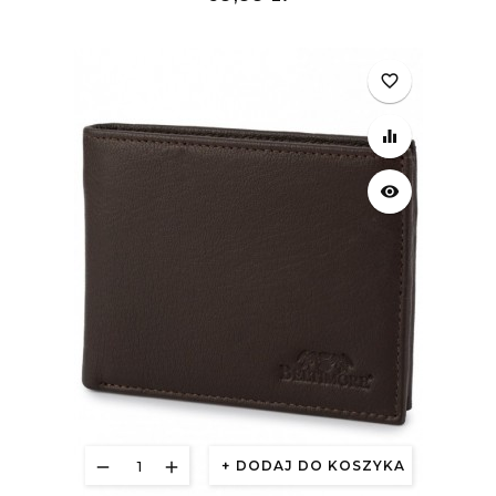
£
favorite_border
equalizer
visibility
DODAJ DO KOSZYKA