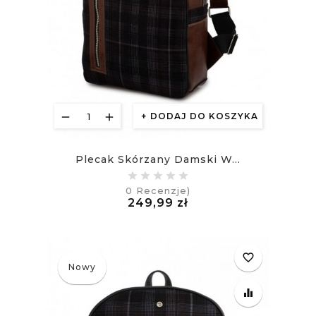
DODAJ DO KOSZYKA
Plecak Skórzany Damski W...
0
Recenzje)
Cena
249,99 zł
£
favorite_border
Nowy
equalizer