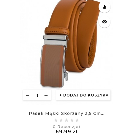
equalizer
visibility
DODAJ DO KOSZYKA
Pasek Męski Skórzany 3,5 Cm...
0
Recenzje)
Cena
69,99 zł