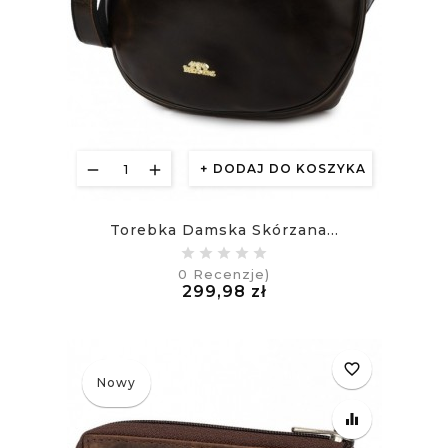
DODAJ DO KOSZYKA
Torebka Damska Skórzana...
0
Recenzje)
Cena
299,98 zł
£
favorite_border
Nowy
equalizer