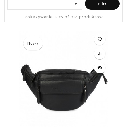

Filtr
Pokazywanie 1-36 of 812 produktów
favorite_border
Nowy
equalizer
visibility