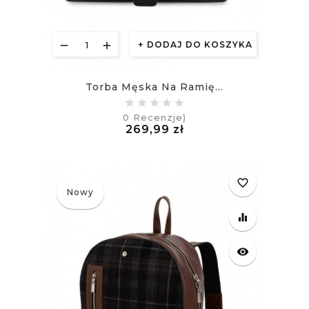
DODAJ DO KOSZYKA
Torba Męska Na Ramię...
0
Recenzje)
Cena
269,99 zł
£
favorite_border
Nowy
equalizer
visibility