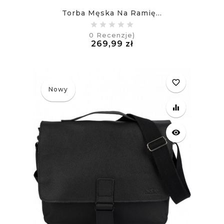
Torba Męska Na Ramię...
0
Recenzje)
Cena
269,99 zł
£
favorite_border
Nowy
equalizer
visibility