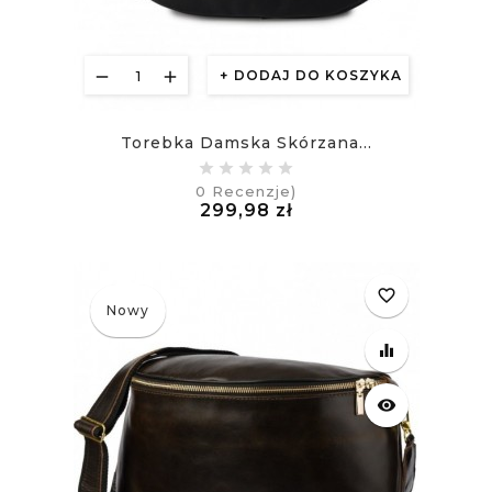
DODAJ DO KOSZYKA
Torebka Damska Skórzana...
0
Recenzje)
Cena
299,98 zł
£
favorite_border
Nowy
equalizer
visibility