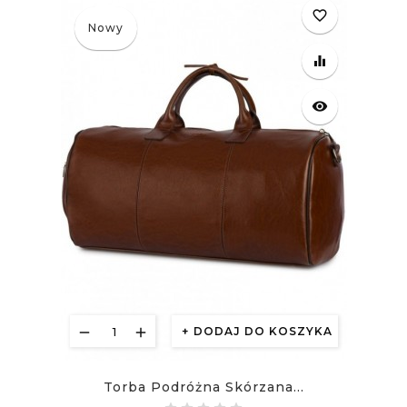
favorite_border
Nowy
equalizer
visibility
DODAJ DO KOSZYKA
Torba Podróżna Skórzana...