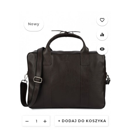
£
favorite_border
Nowy
equalizer
visibility
DODAJ DO KOSZYKA