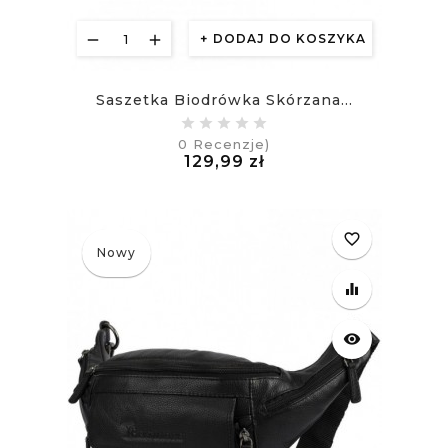
DODAJ DO KOSZYKA
Saszetka Biodrówka Skórzana...
0
Recenzje)
Cena
129,99 zł
£
favorite_border
Nowy
equalizer
visibility