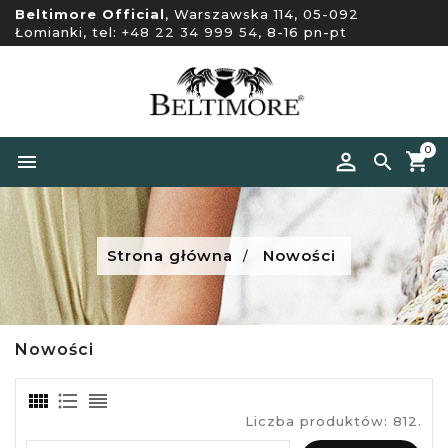
Beltimore Official
, Warszawska 114, 05-092
Łomianki, tel:
+48 22 34 999 54
, 8-16 pn-pt
0


Strona główna
Nowości
Nowości
Liczba produktów: 812.