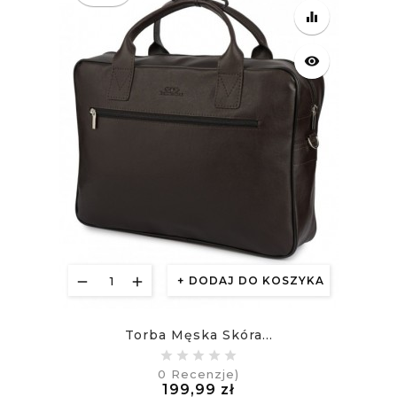
equalizer
visibility
DODAJ DO KOSZYKA
Torba Męska Skóra...
0
Recenzje)
Cena
199,99 zł