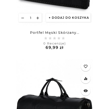
DODAJ DO KOSZYKA
Portfel Męski Skórzany...
0
Recenzje)
Cena
69,99 zł
£
favorite_border
equalizer
visibility