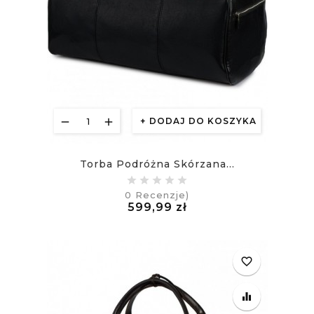
DODAJ DO KOSZYKA
Torba Podróżna Skórzana...
0
Recenzje)
Cena
599,99 zł
£
favorite_border
equalizer