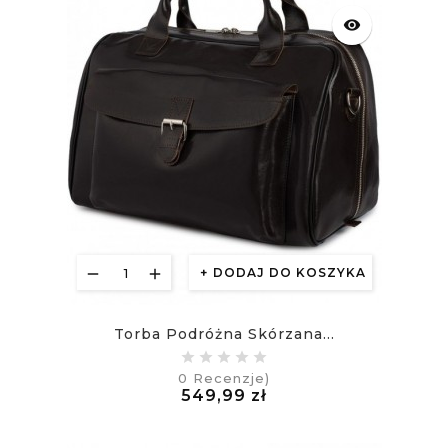
visibility
DODAJ DO KOSZYKA
Torba Podróżna Skórzana...
0
Recenzje)
Cena
549,99 zł
£