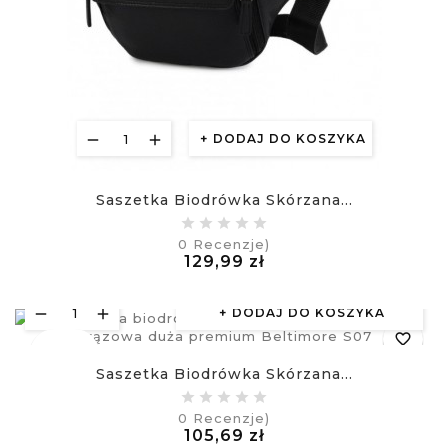
DODAJ DO KOSZYKA
Saszetka Biodrówka Skórzana...
0
Recenzje)
Cena
129,99 zł
£
DODAJ DO KOSZYKA
favorite_border
Nowy
Saszetka Biodrówka Skórzana...
equalizer
0
Recenzje)
Cena
105,69 zł
visibility