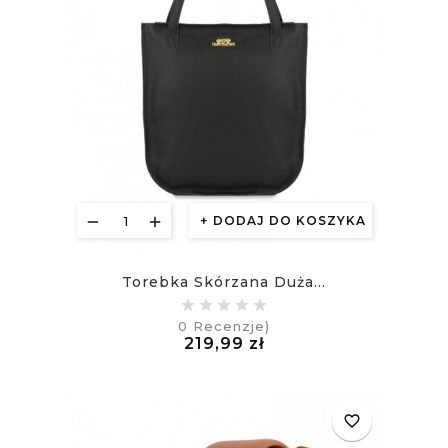
DODAJ DO KOSZYKA
Torebka Skórzana Duża...
0
Recenzje)
Cena
219,99 zł
£
favorite_border