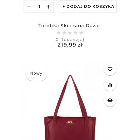
DODAJ DO KOSZYKA
Torebka Skórzana Duża...
0
Recenzje)
Cena
219,99 zł
£
favorite_border
Nowy
equalizer
visibility