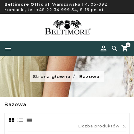
Beltimore Official
, Warszawska 114, 05-092
Łomianki, tel:
+48 22 34 999 54
, 8-16 pn-pt
0


Strona główna
Bazowa
Bazowa
Liczba produktów: 3.