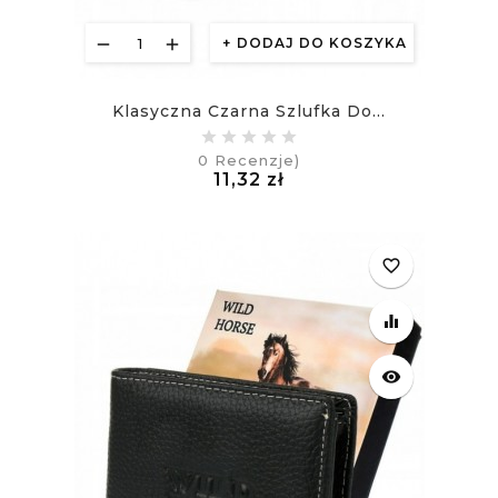
DODAJ DO KOSZYKA
Klasyczna Czarna Szlufka Do...
0
Recenzje)
Cena
11,32 zł
£
favorite_border
equalizer
visibility