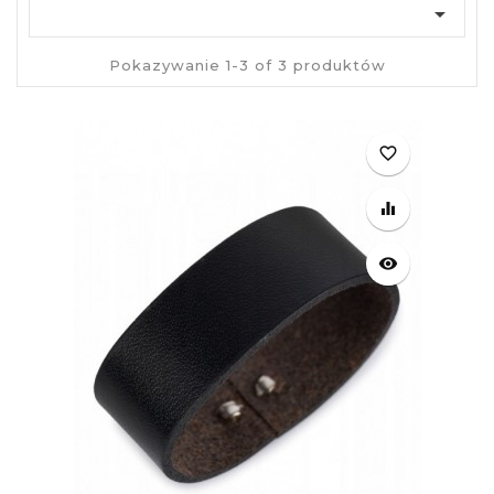

Pokazywanie 1-3 of 3 produktów
favorite_border
equalizer
visibility