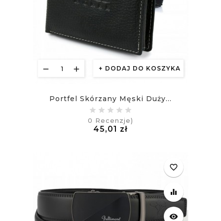
DODAJ DO KOSZYKA
Portfel Skórzany Męski Duży...
0
Recenzje)
Cena
45,01 zł
£
favorite_border
equalizer
visibility