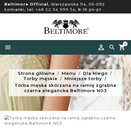
Beltimore Official
, Warszawska 114, 05-092
Łomianki, tel:
+48 22 34 999 54
, 8-16 pn-pt
0


Strona główna
Menu
Dla Niego
Torby męskie
Mniejsze torby
Torba męska skórzana na ramię zgrabna
czarna elegancka Beltimore N03