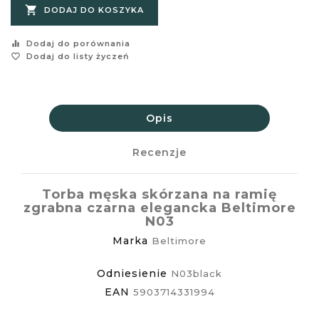

DODAJ DO KOSZYKA
equalizer
Dodaj do porównania
favorite_border
Dodaj do listy życzeń
Opis
Recenzje
Torba męska skórzana na ramię
zgrabna czarna elegancka Beltimore
N03
Marka
Beltimore
Odniesienie
N03black
EAN
5903714331994