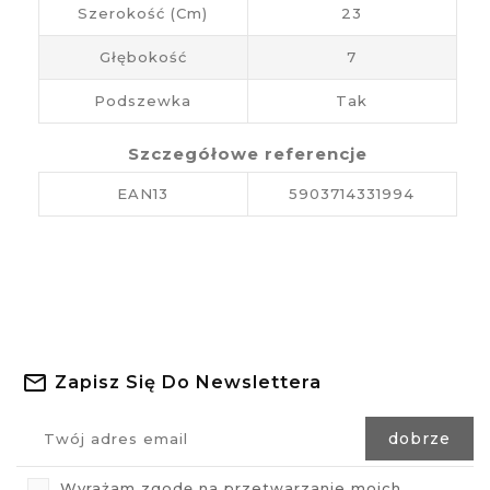
Szerokość (cm)
23
Głębokość
7
Podszewka
Tak
Szczegółowe referencje
EAN13
5903714331994
Zapisz Się Do Newslettera
Wyrażam zgodę na przetwarzanie moich