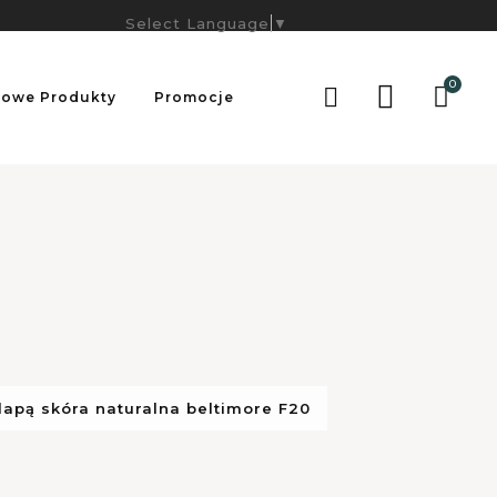
Select Language
▼
0

owe Produkty
Promocje
lapą skóra naturalna beltimore F20