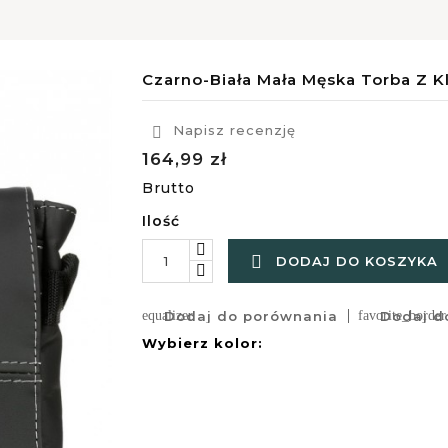
Czarno-Biała Mała Męska Torba Z K
Napisz recenzję

164,99 zł
Brutto
Ilość

DODAJ DO KOSZYKA
equalizer
Dodaj do porównania
favorite_border
Dodaj do
Wybierz kolor: