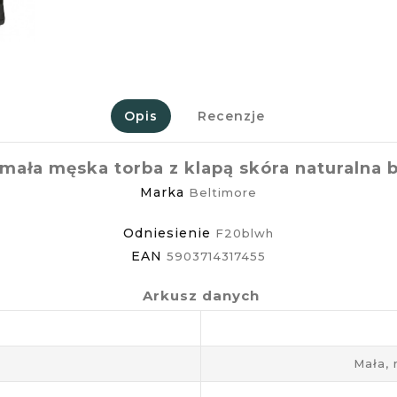
Opis
Recenzje
 mała męska torba z klapą skóra naturalna 
Marka
Beltimore
Odniesienie
F20blwh
EAN
5903714317455
Arkusz danych
Mała,