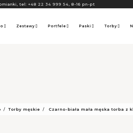
omianki, tel:
+48 22 34 999 54
, 8-16 pn-pt
go
Zestawy
Portfele
Paski
Torby
N
o
Torby męskie
Czarno-biała mała męska torba z k