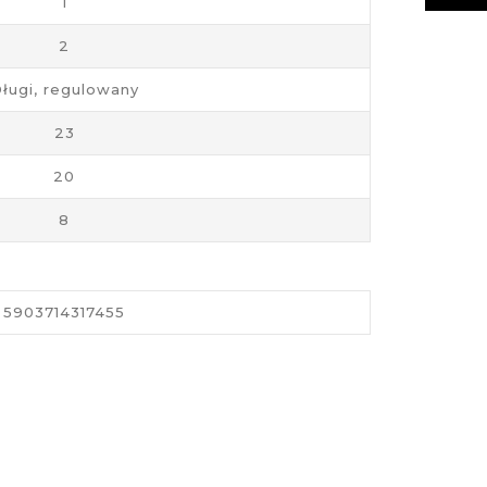
1
2
ługi, regulowany
23
20
8
5903714317455