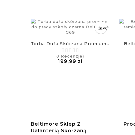
favorite_border
Belt
Torba Duża Skórzana Premium...
0
Recenzje)
Cena
199,99 zł
£
Beltimore Sklep Z
Pro
Galanterią Skórzaną