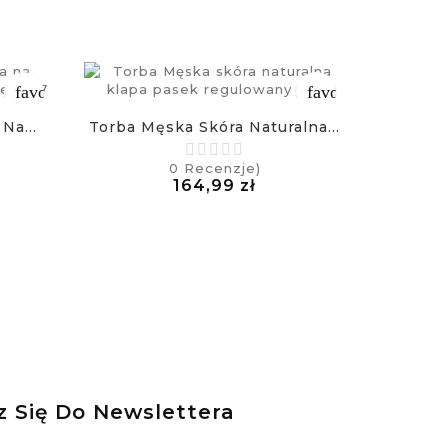
favorite_border
favorite_border
Na...
Torba Męska Skóra Naturalna...
0
Recenzje)
a
Cena
164,99 zł
£
z Się Do Newslettera