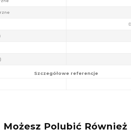
rzne
rzne
D
)
)
Szczegółowe referencje
Możesz Polubić Również