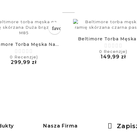
favorite_border
Beltimore Torba Męska 
imore Torba Męska Na...
0
Recenzje)
Cen
149,99 zł
0
Recenzje)
Cena
£
299,99 zł
£
Zapis
dukty
Nasza Firma