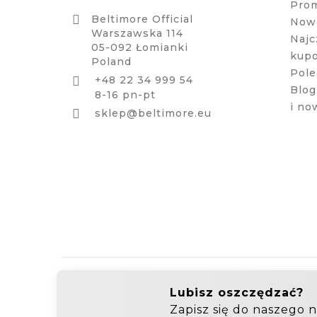
Pro

Beltimore Official
Nowe
Warszawska 114
Najc
05-092 Łomianki
kup
Poland
Pole
+48 22 34 999 54

Blog
8-16 pn-pt
i no

sklep@beltimore.eu
Hurtownia Galanterii
Zakupy hurtowe: