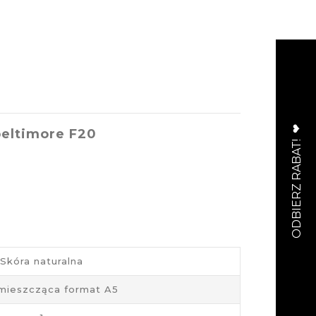
beltimore F20
Skóra naturalna
 mieszcząca format A5