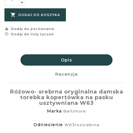

DODAJ DO KOSZYKA
equalizer
Dodaj do porównania
favorite_border
Dodaj do listy życzeń
Opis
Recenzje
Różowo- srebrna oryginalna damska
torebka kopertówka na pasku
usztywniana W63
Marka
Beltimore
Odniesienie
W63rozsrebrna