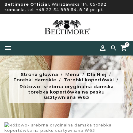
Beltimore Official
, Warszawska 114, 05-092
Łomianki, tel:
+48 22 34 999 54
, 8-16 pn-pt
0


Strona główna
Menu
Dla Niej
Torebki damskie
Torebki kopertówki
Różowo- srebrna oryginalna damska
torebka kopertówka na pasku
usztywniana W63