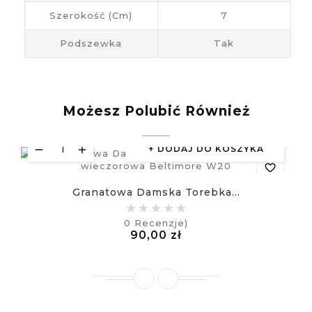
Szerokość (cm)
7
Podszewka
Tak
Możesz Polubić Również
DODAJ DO KOSZYKA
favorite_border
Granatowa Damska Torebka...
equalizer
0
Recenzje)
Cena
90,00 zł
visibility
£