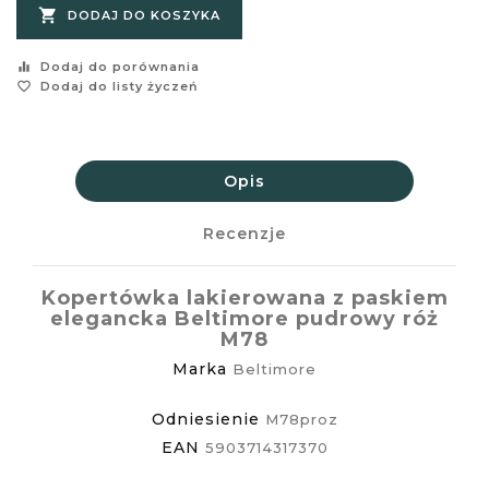

DODAJ DO KOSZYKA
equalizer
Dodaj do porównania
favorite_border
Dodaj do listy życzeń
Opis
Recenzje
Kopertówka lakierowana z paskiem
elegancka Beltimore pudrowy róż
M78
Marka
Beltimore
Odniesienie
M78proz
EAN
5903714317370