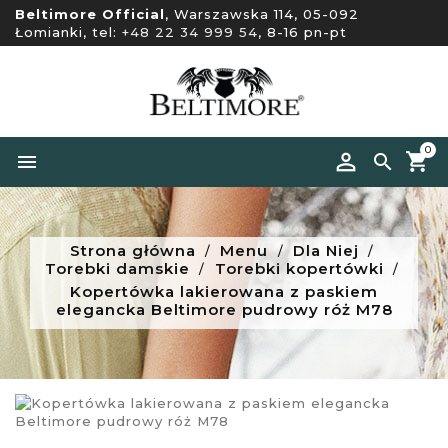
Beltimore Official
, Warszawska 114, 05-092
Łomianki, tel:
+48 22 34 999 54
, 8-16 pn-pt
0


Strona główna
Menu
Dla Niej
Torebki damskie
Torebki kopertówki
Kopertówka lakierowana z paskiem
elegancka Beltimore pudrowy róż M78