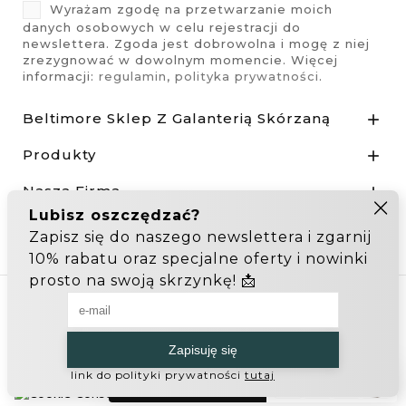
Wyrażam zgodę na przetwarzanie moich
danych osobowych w celu rejestracji do
newslettera. Zgoda jest dobrowolna i mogę z niej
zrezygnować w dowolnym momencie. Więcej
informacji:
regulamin
,
polityka prywatności
.
Beltimore Sklep Z Galanterią Skórzaną

Produkty

Nasza Firma

Odstąp od umowy tutaj
Hurtownia Galanterii
Zakupy hurtowe: