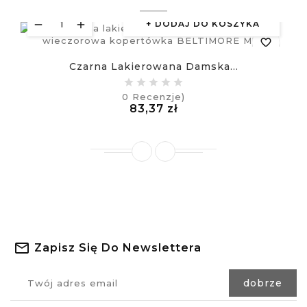
DODAJ DO KOSZYKA
favorite_border
Czarna Lakierowana Damska...
equalizer
0
Recenzje)
Cena
83,37 zł
visibility
£
Zapisz Się Do Newslettera