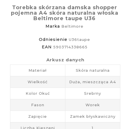
Torebka skórzana damska shopper
pojemna A4 skóra naturalna włoska
Beltimore taupe U36
Marka
Beltimore
Odniesienie
U36taupe
EAN
5903714338665
Arkusz danych
Materiał
Skóra naturalna
Wielkość
Duża, mieszcząca A4
Kolor Okuć
Srebrny
Fason
Worek
Zapięcie
Zamek błyskawiczny
Liczba Kieszeni
1