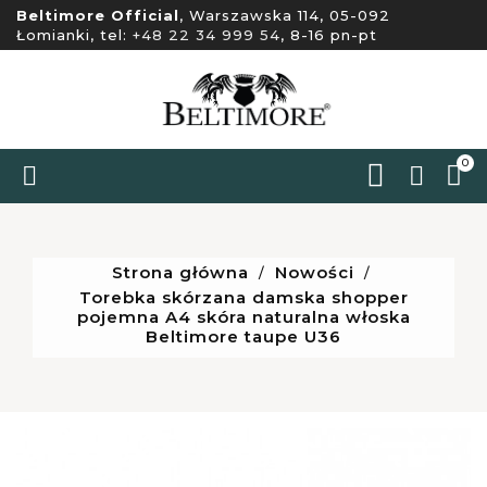
Beltimore Official
, Warszawska 114, 05-092
Łomianki, tel:
+48 22 34 999 54
, 8-16 pn-pt
0


Strona główna
Nowości
Torebka skórzana damska shopper
pojemna A4 skóra naturalna włoska
Beltimore taupe U36