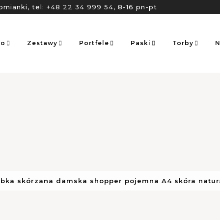
omianki, tel:
+48 22 34 999 54
, 8-16 pn-pt
go
Zestawy
Portfele
Paski
Torby
N
bka skórzana damska shopper pojemna A4 skóra natura