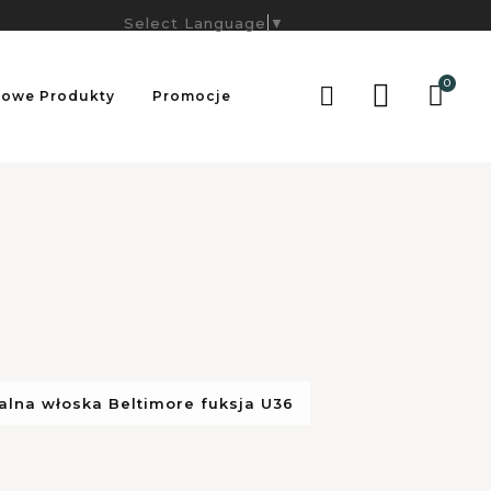
Select Language
▼
0

owe Produkty
Promocje
lna włoska Beltimore fuksja U36