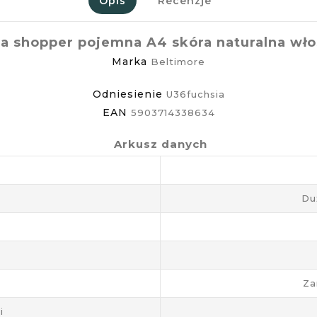
Opis
Recenzje
 shopper pojemna A4 skóra naturalna wło
Marka
Beltimore
Odniesienie
U36fuchsia
EAN
5903714338634
Arkusz danych
Du
Za
i