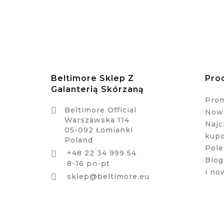
Beltimore Sklep Z
Pro
Galanterią Skórzaną
Pro

Beltimore Official
Nowe
Warszawska 114
Najc
05-092 Łomianki
kup
Poland
Pole
+48 22 34 999 54

Blog
8-16 pn-pt
i no

sklep@beltimore.eu