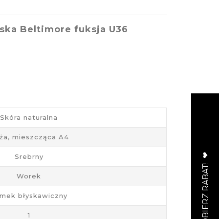
ska Beltimore fuksja U36
Skóra naturalna
ża, mieszcząca A4
Srebrny
Worek
mek błyskawiczny
1