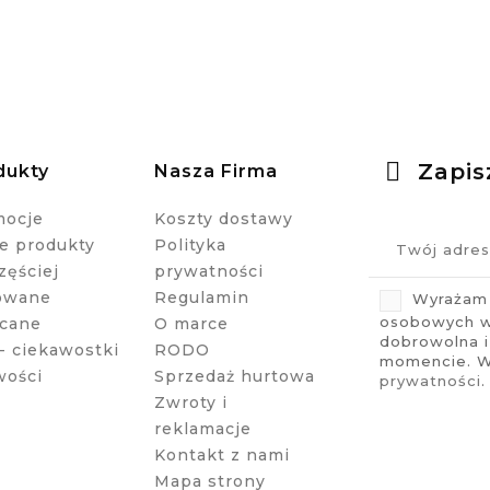
Zapis
dukty
Nasza Firma
mocje
Koszty dostawy
 produkty
Polityka
zęściej
prywatności
owane
Regulamin
Wyrażam 
osobowych w 
cane
O marce
dobrowolna 
- ciekawostki
RODO
momencie. Wi
wości
Sprzedaż hurtowa
prywatności
.
Zwroty i
reklamacje
Kontakt z nami
Mapa strony