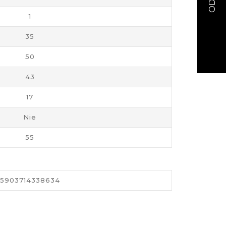
1
35
50
43
17
Nie
55
5903714338634