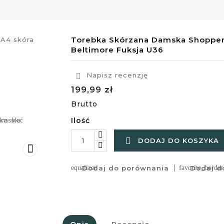
Torebka Skórzana Damska Shopper
Beltimore Fuksja U36
Napisz recenzję

199,99 zł
Brutto
Ilość

DODAJ DO KOSZYKA

equalizer
Dodaj do porównania
favorite_border
Dodaj do