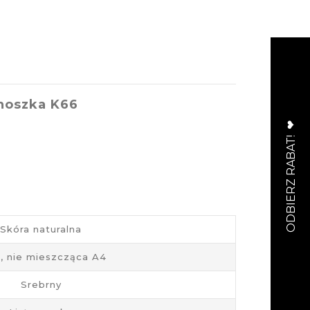
noszka K66
Skóra naturalna
, nie mieszcząca A4
Srebrny