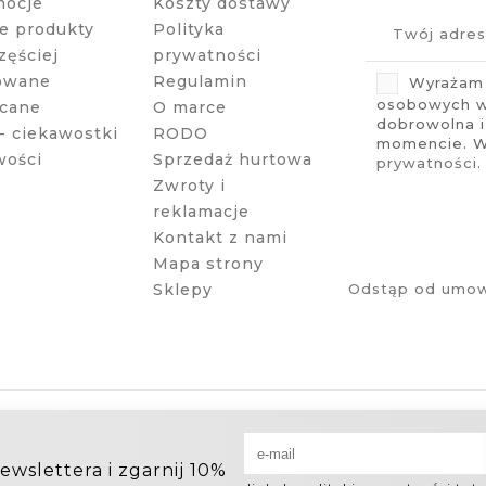
mocje
Koszty dostawy
 produkty
Polityka
zęściej
prywatności
owane
Regulamin
Wyrażam 
osobowych w 
cane
O marce
dobrowolna 
- ciekawostki
RODO
momencie. Wi
wości
Sprzedaż hurtowa
prywatności
.
Zwroty i
reklamacje
Kontakt z nami
Mapa strony
Sklepy
Odstąp od umow