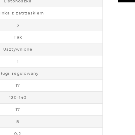
Listonoszka
inka z zatrzaskiem
3
Tak
Usztywnione
1
ługi, regulowany
17
120-140
17
8
0,2