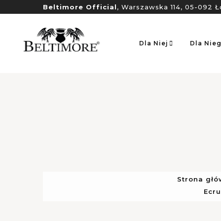
Beltimore Official
, Warszawska 114, 05-092 Ł
Dla Niej
Dla Nie
Strona gł
Ecru