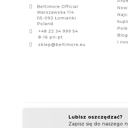
Pro

Beltimore Official
Nowe
Warszawska 114
Najc
05-092 Łomianki
kup
Poland
Pole
+48 22 34 999 54

Blog
8-16 pn-pt
i no

sklep@beltimore.eu
Hurtownia Galanterii
Zakupy hurtowe: