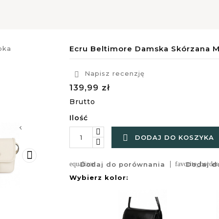
Ecru Beltimore Damska Skórzana M
Napisz recenzję

139,99 zł
Brutto
Ilość

DODAJ DO KOSZYKA

equalizer
Dodaj do porównania
favorite_border
Dodaj do
Wybierz kolor: