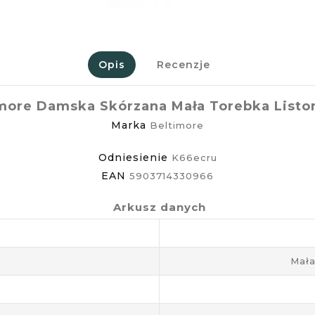
Opis
Recenzje
imore Damska Skórzana Mała Torebka Listo
Marka
Beltimore
Odniesienie
K66ecru
EAN
5903714330966
Arkusz danych
Mała