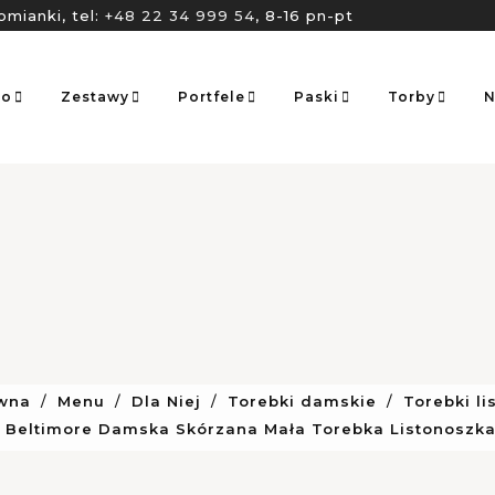
omianki, tel:
+48 22 34 999 54
, 8-16 pn-pt
go
Zestawy
Portfele
Paski
Torby
N
ówna
Menu
Dla Niej
Torebki damskie
Torebki li
 Beltimore Damska Skórzana Mała Torebka Listonoszk