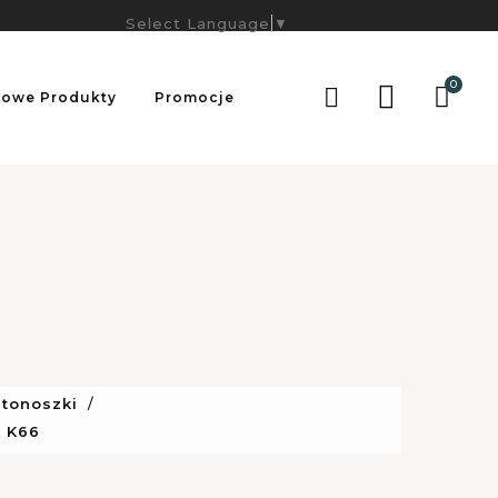
Select Language
▼
0

owe Produkty
Promocje
stonoszki
a K66