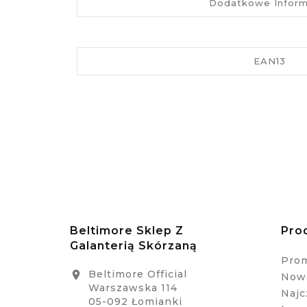
Dodatkowe Inform
EAN13
Beltimore Sklep Z
Pro
Galanterią Skórzaną
Pro
Beltimore Official

Nowe
Warszawska 114
Najc
05-092 Łomianki