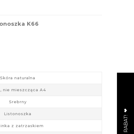
tonoszka K66
Skóra naturalna
, nie mieszcząca A4
Srebrny
Listonoszka
inka z zatrzaskiem