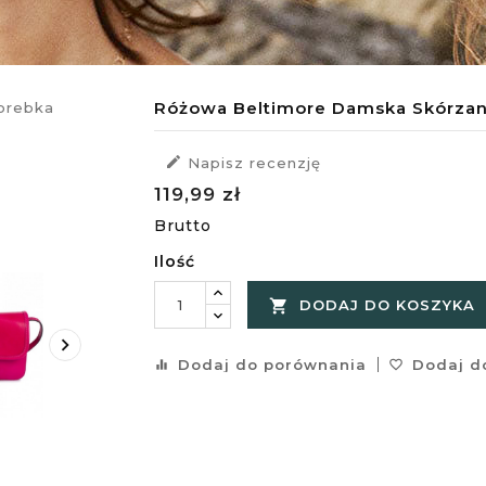
Różowa Beltimore Damska Skórzan

Napisz recenzję
119,99 zł
Brutto
Ilość

DODAJ DO KOSZYKA

Dodaj do porównania
Dodaj do
equalizer
favorite_border