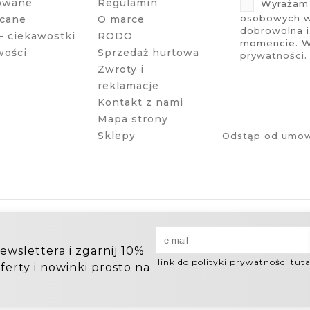
owane
Regulamin
Wyrażam 
osobowych w 
cane
O marce
dobrowolna 
- ciekawostki
RODO
momencie. Wi
wości
Sprzedaż hurtowa
prywatności
.
Zwroty i
reklamacje
Kontakt z nami
Mapa strony
Sklepy
Odstąp od umow