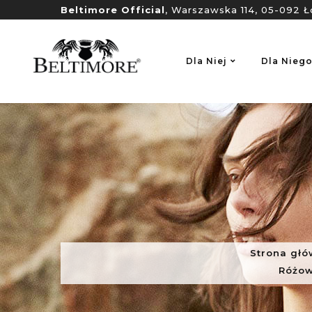
Beltimore Official
, Warszawska 114, 05-092 Ł
Dla Niej
Dla Nieg
Strona gł
Różow