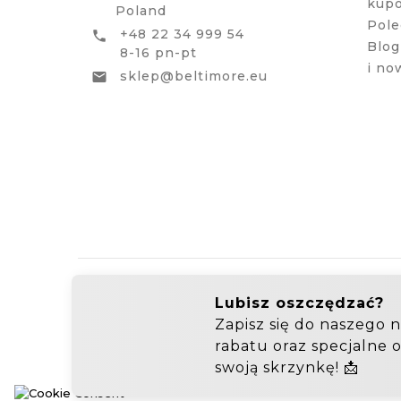
kup
Poland
Pole
+48 22 34 999 54

Blog
8-16 pn-pt
i no
sklep@beltimore.eu

Hurtownia Galanterii
Zakupy hurtowe: