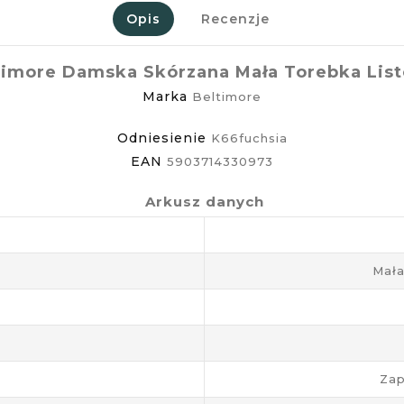
Opis
Recenzje
imore Damska Skórzana Mała Torebka Lis
Marka
Beltimore
Odniesienie
K66fuchsia
EAN
5903714330973
Arkusz danych
Mała
Zap