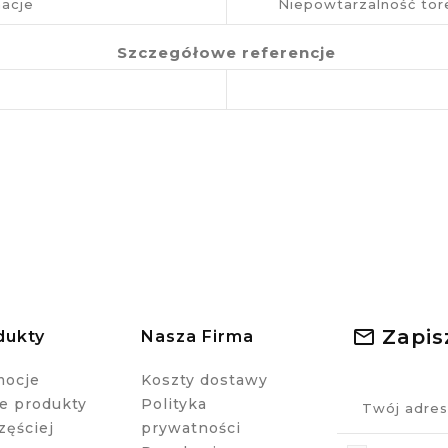
acje
Niepowtarzalność tor
Szczegółowe referencje
Zapis
dukty
Nasza Firma
mocje
Koszty dostawy
 produkty
Polityka
zęściej
prywatności