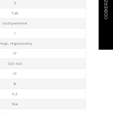
3
Tak
Usztywnione
1
ługi, regulowany
17
120-140
17
8
0,2
Nie