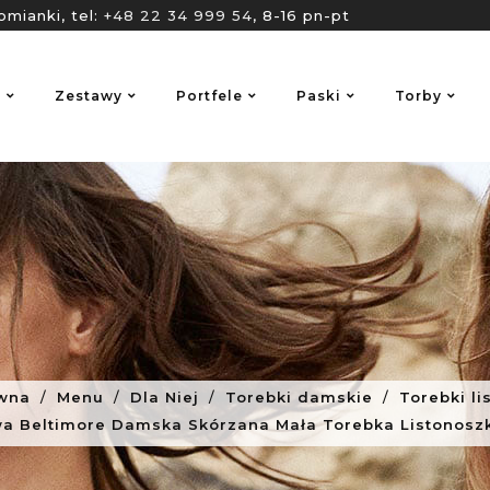
omianki, tel:
+48 22 34 999 54
, 8-16 pn-pt
o
Zestawy
Portfele
Paski
Torby
ówna
Menu
Dla Niej
Torebki damskie
Torebki li
a Beltimore Damska Skórzana Mała Torebka Listonosz