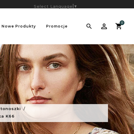
Select Language
▼
0

Nowe Produkty
Promocje
stonoszki
ka K66