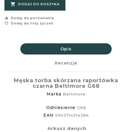

DODAJ DO KOSZYKA
equalizer
Dodaj do porównania
favorite_border
Dodaj do listy życzeń
Opis
Recenzje
Męska torba skórzana raportówka
czarna Beltimore G68
Marka
Beltimore
Odniesienie
G68
EAN
5903714314386
Arkusz danych