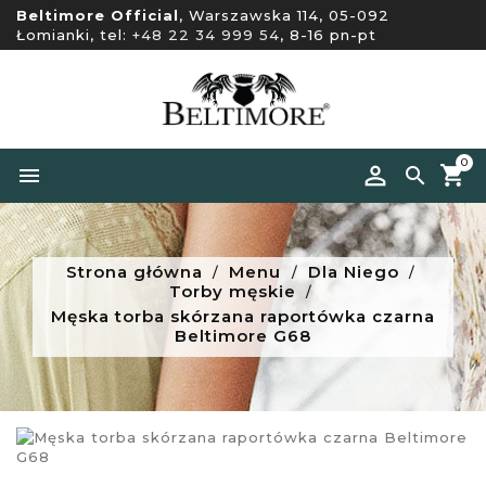
Beltimore Official
, Warszawska 114, 05-092
Łomianki, tel:
+48 22 34 999 54
, 8-16 pn-pt
0


Strona główna
Menu
Dla Niego
Torby męskie
Męska torba skórzana raportówka czarna
Beltimore G68