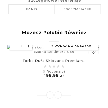
Szczegółowe referencje
EAN13
5903714314386
Możesz Polubić Również
DODAJ DO KOSZYKA
favorite_border
Torba Duża Skórzana Premium...
equalizer
0
Recenzje)
Cena
199,99 zł
visibility
£