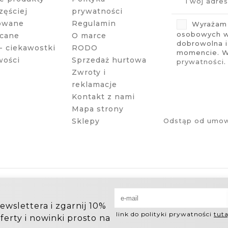
zęściej
prywatności
owane
Regulamin
Wyrażam 
osobowych w 
cane
O marce
dobrowolna 
- ciekawostki
RODO
momencie. Wi
wości
Sprzedaż hurtowa
prywatności
.
Zwroty i
reklamacje
Kontakt z nami
Mapa strony
Sklepy
Odstąp od umow