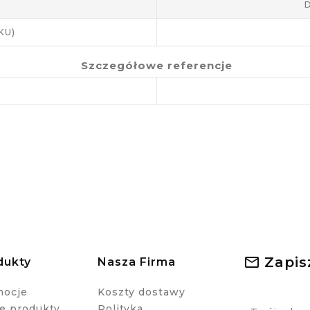
D
KU)
Szczegółowe referencje
Zapis
dukty
Nasza Firma
mocje
Koszty dostawy
 produkty
Polityka