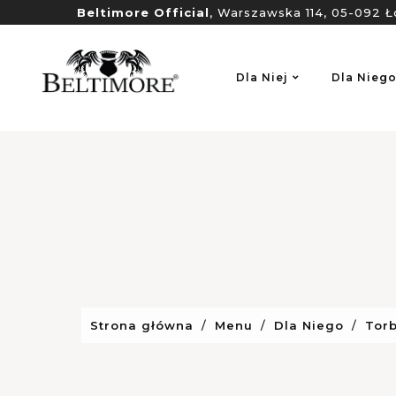
Beltimore Official
, Warszawska 114, 05-092 Ł
Dla Niej
Dla Nieg
Strona główna
Menu
Dla Niego
Tor