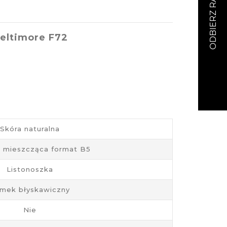
eltimore F72
Skóra naturalna
, mieszcząca format B5
Listonoszka
mek błyskawiczny
Nie