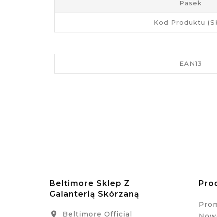
Pasek
Kod Produktu (S
EAN13
Beltimore Sklep Z
Pro
Galanterią Skórzaną
Pro
Beltimore Official

Nowe