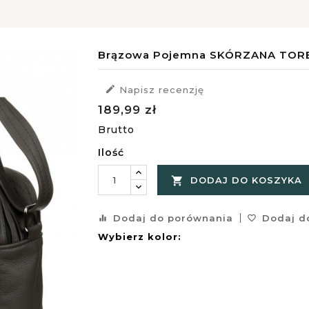
Brązowa Pojemna SKÓRZANA TORBA

Napisz recenzję
189,99 zł
Brutto
Ilość

DODAJ DO KOSZYKA
Dodaj do porównania
Dodaj do
equalizer
favorite_border
Wybierz kolor: