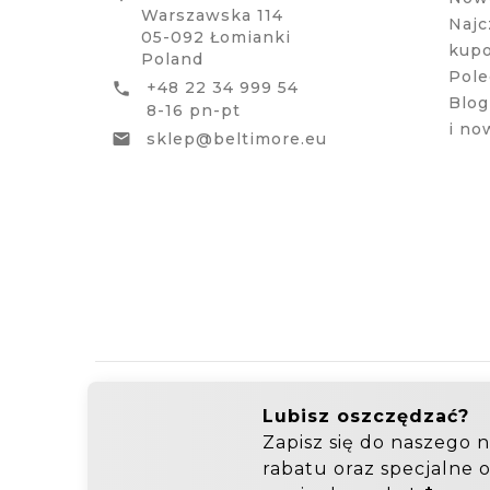
Warszawska 114
Najc
05-092 Łomianki
kup
Poland
Pole
+48 22 34 999 54

Blog
8-16 pn-pt
i no
sklep@beltimore.eu

Hurtownia Galanterii
Zakupy hurtowe: