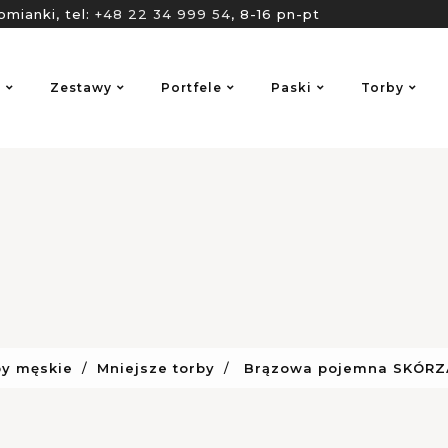
omianki, tel:
+48 22 34 999 54
, 8-16 pn-pt
o
Zestawy
Portfele
Paski
Torby
by męskie
Mniejsze torby
Brązowa pojemna SKÓRZA