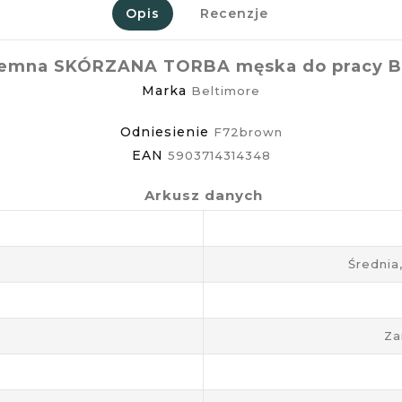
Opis
Recenzje
emna SKÓRZANA TORBA męska do pracy B
Marka
Beltimore
Odniesienie
F72brown
EAN
5903714314348
Arkusz danych
Średnia
Za