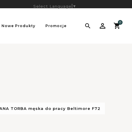
Select Language
▼
0

Nowe Produkty
Promocje
NA TORBA męska do pracy Beltimore F72