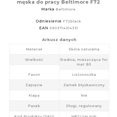
męska do pracy Beltimore F72
Marka
Beltimore
Odniesienie
F72black
EAN
5903714314331
Arkusz danych
Materiał
Skóra naturalna
Wielkość
Średnia, mieszcząca for
mat B5
Fason
Listonoszka
Zapięcie
Zamek błyskawiczny
Klapa
Nie
Pasek
Długi, regulowany
Kod Produktu (SKU)
H82czar.nub