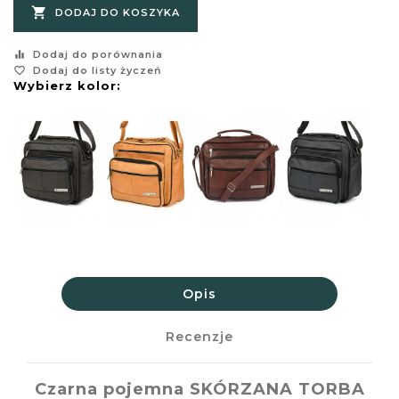

DODAJ DO KOSZYKA
equalizer
Dodaj do porównania
favorite_border
Dodaj do listy życzeń
Wybierz kolor:
Opis
Recenzje
Czarna pojemna SKÓRZANA TORBA