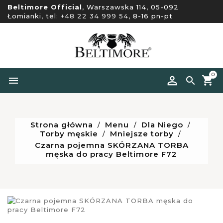
Beltimore Official
, Warszawska 114, 05-092
Łomianki, tel:
+48 22 34 999 54
, 8-16 pn-pt
0


Strona główna
Menu
Dla Niego
Torby męskie
Mniejsze torby
Czarna pojemna SKÓRZANA TORBA
męska do pracy Beltimore F72