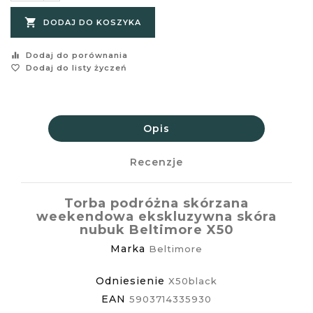

DODAJ DO KOSZYKA
equalizer
Dodaj do porównania
favorite_border
Dodaj do listy życzeń
Opis
Recenzje
Torba podróżna skórzana
weekendowa ekskluzywna skóra
nubuk Beltimore X50
Marka
Beltimore
Odniesienie
X50black
EAN
5903714335930