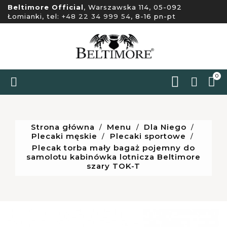
Beltimore Official
, Warszawska 114, 05-092
Łomianki, tel:
+48 22 34 999 54
, 8-16 pn-pt
0


Strona główna
Menu
Dla Niego
Plecaki męskie
Plecaki sportowe
Plecak torba mały bagaż pojemny do
samolotu kabinówka lotnicza Beltimore
szary TOK-T