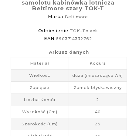
samolotu kabinówka lotnicza
Beltimore szary TOK-T
Marka
Beltimore
Odniesienie
TOK-Tblack
EAN
5903714332762
Arkusz danych
Materiał
Kodura
Wielkość
duża (mieszcząca A4)
Zapięcie
Zamek błyskawiczny
Liczba Komór
2
Wysokość (cm)
40
Szerokość (cm)
25
Głębokość
20