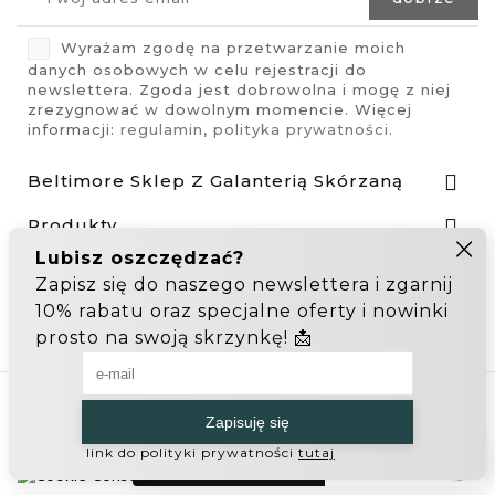
Wyrażam zgodę na przetwarzanie moich
danych osobowych w celu rejestracji do
newslettera. Zgoda jest dobrowolna i mogę z niej
zrezygnować w dowolnym momencie. Więcej
informacji:
regulamin
,
polityka prywatności
.
Beltimore Sklep Z Galanterią Skórzaną

Produkty

Nasza Firma

Odstąp od umowy tutaj
Hurtownia Galanterii
Zakupy hurtowe: