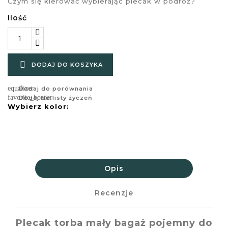
Czym się kierować wybierając plecak w podróż?
Ilość

DODAJ DO KOSZYKA
equalizer
Dodaj do porównania
favorite_border
Dodaj do listy życzeń
Wybierz kolor:
Opis
Recenzje
Plecak torba mały bagaż pojemny do