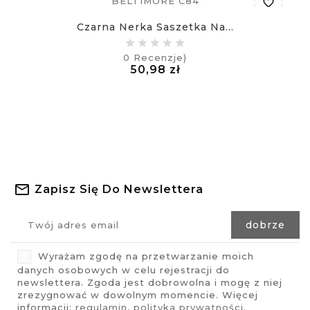
favorite_border
Czarna Nerka Saszetka Na...
equalizer
0
Recenzje)
Cena
50,98 zł
visibility
£
Zapisz Się Do Newslettera
Wyrażam zgodę na przetwarzanie moich
danych osobowych w celu rejestracji do
newslettera. Zgoda jest dobrowolna i mogę z niej
zrezygnować w dowolnym momencie. Więcej
informacji:
regulamin
,
polityka prywatności
.