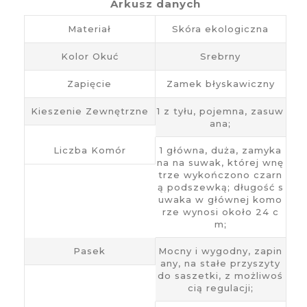
Arkusz danych
Materiał
Skóra ekologiczna
Kolor Okuć
Srebrny
Zapięcie
Zamek błyskawiczny
Kieszenie Zewnętrzne
1 z tyłu, pojemna, zasuw
ana;
Liczba Komór
1 główna, duża, zamyka
na na suwak, której wnę
trze wykończono czarn
ą podszewką; długość s
uwaka w głównej komo
rze wynosi około 24 c
m;
Pasek
Mocny i wygodny, zapin
any, na stałe przyszyty
do saszetki, z możliwoś
cią regulacji;