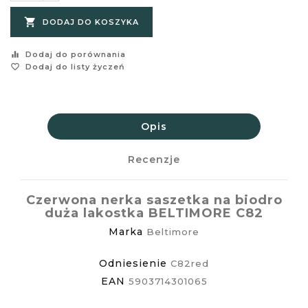

DODAJ DO KOSZYKA
equalizer
Dodaj do porównania
favorite_border
Dodaj do listy życzeń
Opis
Recenzje
Czerwona nerka saszetka na biodro
duża lakostka BELTIMORE C82
Marka
Beltimore
Odniesienie
C82red
EAN
5903714301065