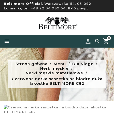
Beltimore Official
, Warszawska 114, 05-092
Łomianki, tel:
+48 22 34 999 54
, 8-16 pn-pt
0


Strona główna
Menu
Dla Niego
Nerki męskie
Nerki męskie materiałowe
Czerwona nerka saszetka na biodro duża
lakostka BELTIMORE C82