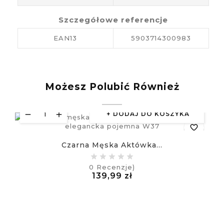
Szczegółowe referencje
EAN13
5903714300983
Możesz Polubić Również
DODAJ DO KOSZYKA
favorite_border
Czarna Męska Aktówka...
equalizer
0
Recenzje)
Cena
139,99 zł
visibility
£