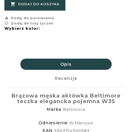

DODAJ DO KOSZYKA
equalizer
Dodaj do porównania
favorite_border
Dodaj do listy życzeń
Wybierz kolor:
Opis
Recenzje
Brązowa męska aktówka Beltimore
teczka elegancka pojemna W35
Marka
Beltimore
Odniesienie
W35brown
EAN
5903714300983