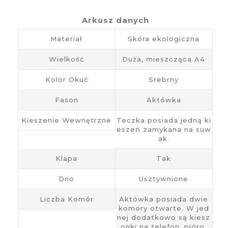
Arkusz danych
Materiał
Skóra ekologiczna
Wielkość
Duża, mieszcząca A4
Kolor Okuć
Srebrny
Fason
Aktówka
Kieszenie Wewnętrzne
Teczka posiada jedną ki
eszeń zamykana na suw
ak.
Klapa
Tak
Dno
Usztywnione
Liczba Komór
Aktówka posiada dwie
komory otwarte. W jed
nej dodatkowo są kiesz
onki na telefon, pióro.