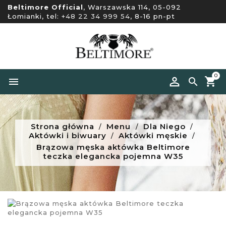
Beltimore Official
, Warszawska 114, 05-092
Łomianki, tel:
+48 22 34 999 54
, 8-16 pn-pt
0


Strona główna
Menu
Dla Niego
Aktówki i biwuary
Aktówki męskie
Brązowa męska aktówka Beltimore
teczka elegancka pojemna W35