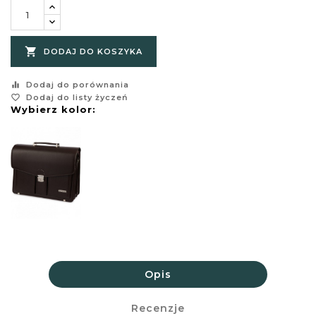

DODAJ DO KOSZYKA
equalizer
Dodaj do porównania
favorite_border
Dodaj do listy życzeń
Wybierz kolor:
Opis
Recenzje