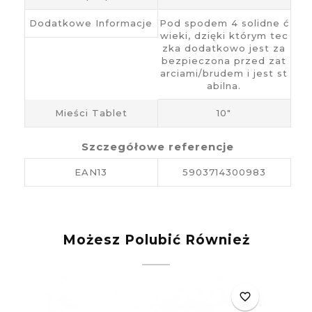
Dodatkowe Informacje
Pod spodem 4 solidne ć
wieki, dzięki którym tec
zka dodatkowo jest za
bezpieczona przed zat
arciami/brudem i jest st
abilna.
Mieści Tablet
10"
Szczegółowe referencje
EAN13
5903714300983
Możesz Polubić Również
favorite_border