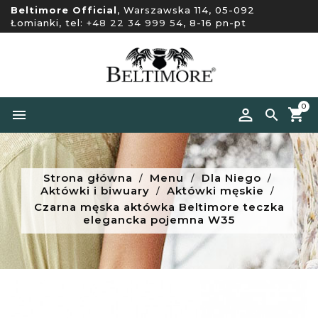
Beltimore Official
, Warszawska 114, 05-092
Łomianki, tel:
+48 22 34 999 54
, 8-16 pn-pt
0


Strona główna
Menu
Dla Niego
Aktówki i biwuary
Aktówki męskie
Czarna męska aktówka Beltimore teczka
elegancka pojemna W35