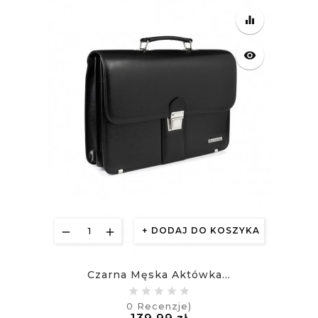
equalizer
visibility
DODAJ DO KOSZYKA
Czarna Męska Aktówka...
0
Recenzje)
Cena