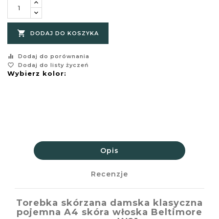

DODAJ DO KOSZYKA
equalizer
Dodaj do porównania
favorite_border
Dodaj do listy życzeń
Wybierz kolor:
Opis
Recenzje
Torebka skórzana damska klasyczna
pojemna A4 skóra włoska Beltimore