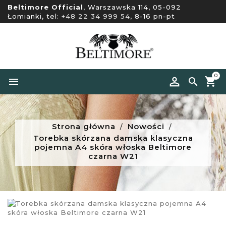
Beltimore Official
, Warszawska 114, 05-092
Łomianki, tel:
+48 22 34 999 54
, 8-16 pn-pt
0


Strona główna
Nowości
Torebka skórzana damska klasyczna
pojemna A4 skóra włoska Beltimore
czarna W21