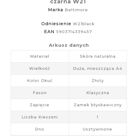
czarna W21
Marka
Beltimore
Odniesienie
W21black
EAN
5903714339457
Arkusz danych
Materiał
Skóra naturalna
Wielkość
Duża, mieszcząca A4
Kolor Okuć
Złoty
Fason
Klasyczna
Zapięcie
Zamek błyskawiczny
Liczba Kieszeni
1
Dno
Usztywnione