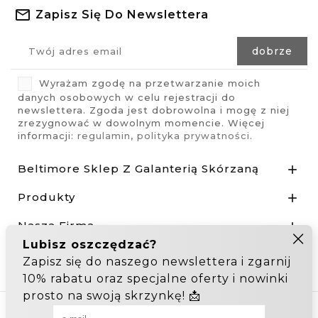
Zapisz Się Do Newslettera
Wyrażam zgodę na przetwarzanie moich
danych osobowych w celu rejestracji do
newslettera. Zgoda jest dobrowolna i mogę z niej
zrezygnować w dowolnym momencie. Więcej
informacji:
regulamin
,
polityka prywatności
.
Beltimore Sklep Z Galanterią Skórzaną

Produkty

Nasza Firma

Odstąp od umowy tutaj
Hurtownia Galanterii
Zakupy hurtowe: