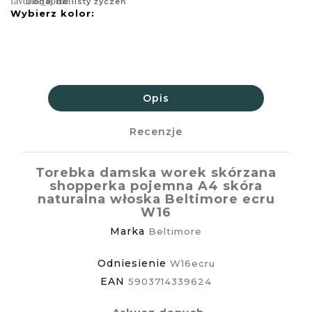
favorite_border
Dodaj do listy życzeń
Wybierz kolor:
Opis
Recenzje
Torebka damska worek skórzana
shopperka pojemna A4 skóra
naturalna włoska Beltimore ecru
W16
Marka
Beltimore
Odniesienie
W16ecru
EAN
5903714339624