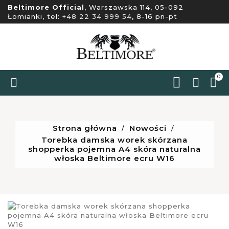
Beltimore Official
, Warszawska 114, 05-092
Łomianki, tel:
+48 22 34 999 54
, 8-16 pn-pt
0


Strona główna
Nowości
Torebka damska worek skórzana
shopperka pojemna A4 skóra naturalna
włoska Beltimore ecru W16