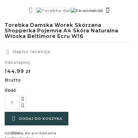


Torebka Damska Worek Skórzana
Shopperka Pojemna A4 Skóra Naturalna
Włoska Beltimore Ecru W16
Napisz recenzję

Udostępnij:
144,99 zł
Brutto
Ilość

DODAJ DO KOSZYKA
equalizer
Dodaj do porównania