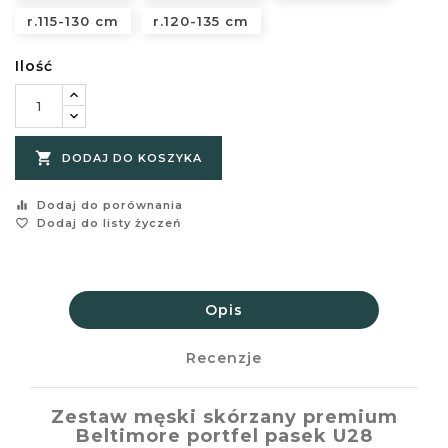
r.115-130 cm
r.120-135 cm
Ilość

DODAJ DO KOSZYKA
equalizer
Dodaj do porównania
favorite_border
Dodaj do listy życzeń
Opis
Recenzje
Zestaw męski skórzany premium
Beltimore portfel pasek U28