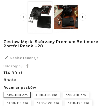


Zestaw Męski Skórzany Premium Beltimore
Portfel Pasek U28

Napisz recenzję
Udostępnij:
114,99 zł
Brutto
Rozmiar pasków
r.85-100 cm
r.90-105 cm
r.95-110 cm
r.100-115 cm
r.105-120 cm
r.110-125 cm