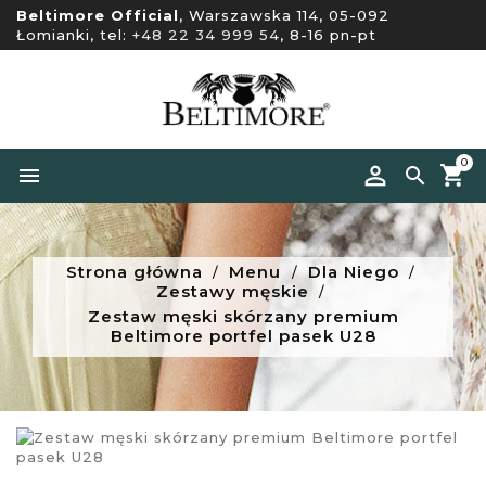
Beltimore Official
, Warszawska 114, 05-092
Łomianki, tel:
+48 22 34 999 54
, 8-16 pn-pt
0


Strona główna
Menu
Dla Niego
Zestawy męskie
Zestaw męski skórzany premium
Beltimore portfel pasek U28