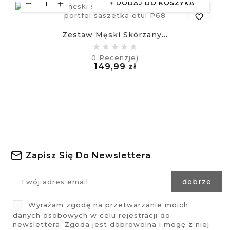
DODAJ DO KOSZYKA
favorite_border
Zestaw Męski Skórzany...
equalizer
0
Recenzje)
Cena
149,99 zł
visibility
£
Zapisz Się Do Newslettera
Wyrażam zgodę na przetwarzanie moich
danych osobowych w celu rejestracji do
newslettera. Zgoda jest dobrowolna i mogę z niej