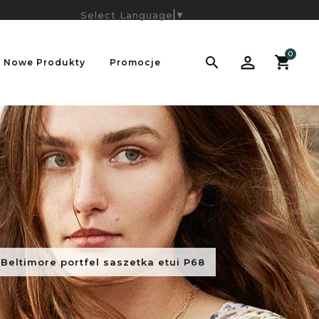
Select Language
▼
0

Nowe Produkty
Promocje
eltimore portfel saszetka etui P68