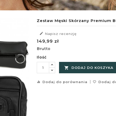
Zestaw Męski Skórzany Premium Be

Napisz recenzję
149,99 zł
Brutto
Ilość

DODAJ DO KOSZYKA
Dodaj do porównania
Dodaj do
equalizer
favorite_border