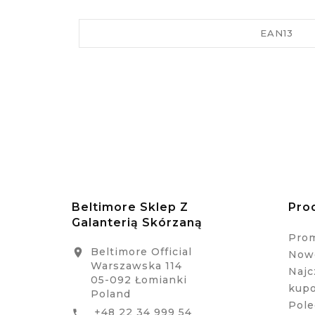
EAN13
Beltimore Sklep Z
Pro
Galanterią Skórzaną
Pro
Beltimore Official

Nowe
Warszawska 114
Najc
05-092 Łomianki
kup
Poland
Pole
+48 22 34 999 54
