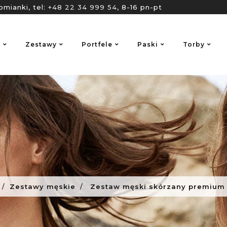
omianki, tel:
+48 22 34 999 54
, 8-16 pn-pt
o
Zestawy
Portfele
Paski
Torby
Zestawy męskie
Zestaw męski skórzany premium B