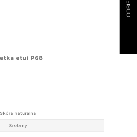
etka etui P68
Skóra naturalna
Srebrny