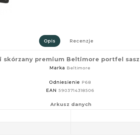
Opis
Recenzje
 skórzany premium Beltimore portfel sasz
Marka
Beltimore
Odniesienie
P68
EAN
5903714318506
Arkusz danych