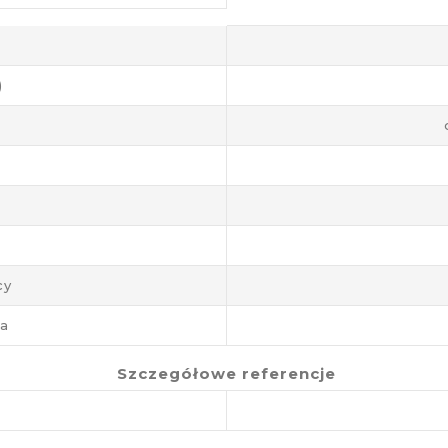
)
cy
ja
Szczegółowe referencje