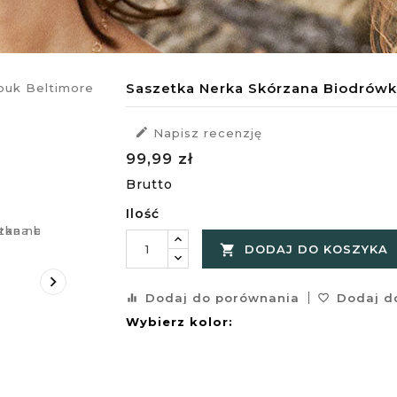
Saszetka Nerka Skórzana Biodrówk

Napisz recenzję
99,99 zł
Brutto
Ilość

DODAJ DO KOSZYKA

Dodaj do porównania
Dodaj do
equalizer
favorite_border
Wybierz kolor: