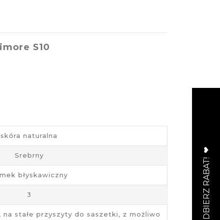
timore S10
skóra naturalna
Srebrny
mek błyskawiczny
3
 na stałe przyszyty do saszetki, z możliwo