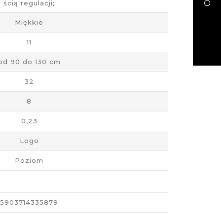
ścią regulacji;
Miękkie
11
od 90 do 130 cm
32
8
0,23
Logo
Poziom
5903714335879