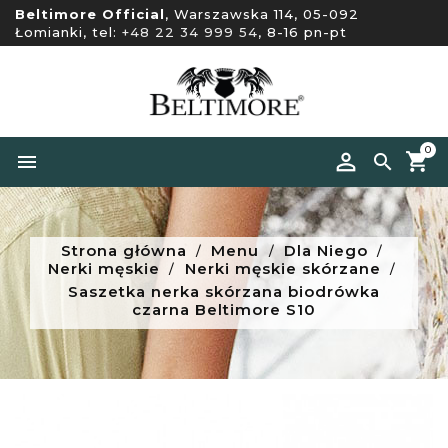
Beltimore Official
, Warszawska 114, 05-092
Łomianki, tel:
+48 22 34 999 54
, 8-16 pn-pt
0


Strona główna
Menu
Dla Niego
Nerki męskie
Nerki męskie skórzane
Saszetka nerka skórzana biodrówka
czarna Beltimore S10