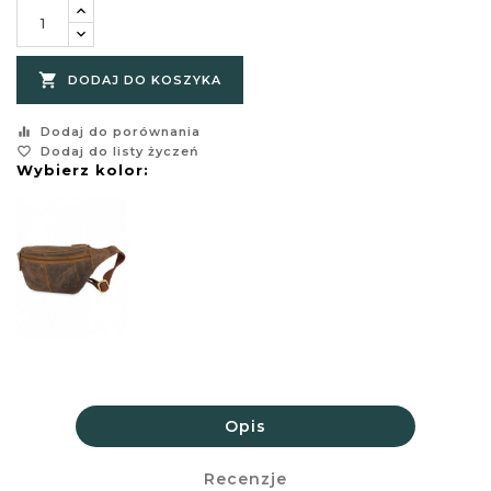

DODAJ DO KOSZYKA
equalizer
Dodaj do porównania
favorite_border
Dodaj do listy życzeń
Wybierz kolor:
Opis
Recenzje