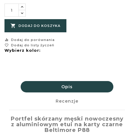

DODAJ DO KOSZYKA
equalizer
Dodaj do porównania
favorite_border
Dodaj do listy życzeń
Wybierz kolor:
Opis
Recenzje
Portfel skórzany męski nowoczesny
z aluminiowym etui na karty czarne
Beltimore P88