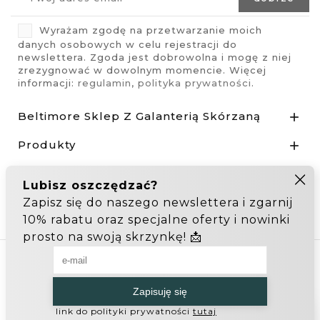
Wyrażam zgodę na przetwarzanie moich
danych osobowych w celu rejestracji do
newslettera. Zgoda jest dobrowolna i mogę z niej
zrezygnować w dowolnym momencie. Więcej
informacji:
regulamin
,
polityka prywatności
.
Beltimore Sklep Z Galanterią Skórzaną

Produkty

Nasza Firma

Odstąp od umowy tutaj
Hurtownia Galanterii
Zakupy hurtowe: