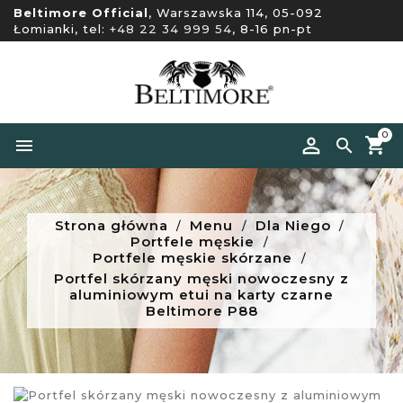
Beltimore Official
, Warszawska 114, 05-092
Łomianki, tel:
+48 22 34 999 54
, 8-16 pn-pt
0


Strona główna
Menu
Dla Niego
Portfele męskie
Portfele męskie skórzane
Portfel skórzany męski nowoczesny z
aluminiowym etui na karty czarne
Beltimore P88