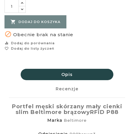

DODAJ DO KOSZYKA

Obecnie brak na stanie
equalizer
Dodaj do porównania
favorite_border
Dodaj do listy życzeń
Opis
Recenzje
Portfel męski skórzany mały cienki
slim Beltimore brązowyRFiD P88
Marka
Beltimore
Odniesienie
P88brown3