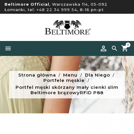
Beltimore Official
, Warszawska 114, 05-092
Łomianki, tel:
+48 22 34 999 54
, 8-16 pn-pt
0


Strona główna
Menu
Dla Niego
Portfele męskie
Portfel męski skórzany mały cienki slim
Beltimore brązowyRFiD P88